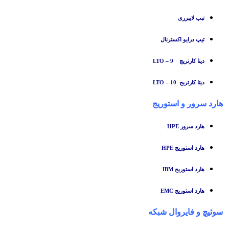
تبپ لایبرری
تیپ درایو اکسترنال
دیتا کارتریج LTO – 9
دیتا کارتریج LTO – 10
هارد سرور و استوریج
هارد سرور HPE
هارد استوریج HPE
هارد استوریج IBM
هارد استوریج EMC
سوئیچ
و
فایروال شبکه