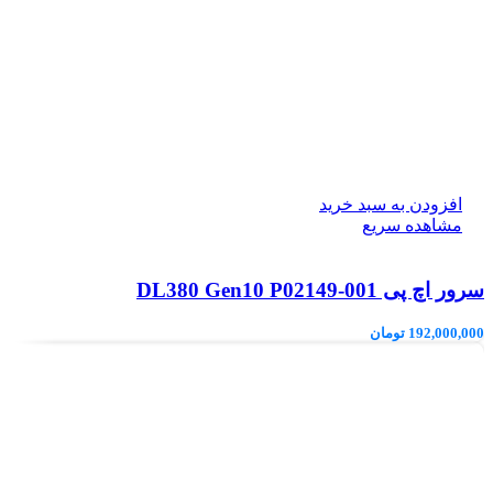
افزودن به سبد خرید
مشاهده سریع
سرور اچ پی DL380 Gen10 P02149-001
192,000,000
تومان