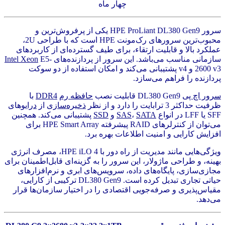
چهار ماه
سرور HPE ProLiant DL380 Gen9 یکی از پرفروش‌ترین و
محبوب‌ترین سرورهای رک‌مونت HPE است که با طراحی 2U،
عملکرد بالا و قابلیت ارتقاء، برای طیف گسترده‌ای از کاربردهای
سازمانی مناسب می‌باشد. این سرور از پردازنده‌های
E5-
Intel Xeon
2600 v3 و v4 پشتیبانی می‌کند و امکان استفاده از دو سوکت
پردازنده را فراهم می‌سازد.
سرور اچ پی
DL380 Gen9 قابلیت نصب
حافظه رم
DDR4
با
ظرفیت حداکثر 3 ترابایت را دارد و از نظر
ذخیره‌سازی
از
درایو
های
SFF یا LFF در انواع
SATA
،
SAS
و
SSD
پشتیبانی می‌کند. همچنین
می‌توان از کنترلرهای RAID پیشرفته HPE Smart Array برای
افزایش کارایی و امنیت اطلاعات بهره برد.
ویژگی‌هایی مانند مدیریت از راه دور با HPE iLO 4، مصرف انرژی
بهینه، و طراحی ماژولار، این سرور را به گزینه‌ای قابل‌اطمینان برای
مجازی‌سازی، پایگاه‌های داده، سرویس‌های ابری و نرم‌افزارهای
حیاتی تجاری تبدیل کرده است. DL380 Gen9 ترکیبی از کارایی،
مقیاس‌پذیری و صرفه‌جویی اقتصادی را در اختیار سازمان‌ها قرار
می‌دهد.