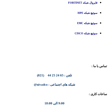
فایروال شبکه FORTINET
سوئیچ شبکه HPE
سوئیچ شبکه EMC
سوئیچ شبکه CISCO
تماس با ما :
تلفن : 65 24 25 44 (021)
شبکه های اجتماعی : nivadco@
ساعات کاری :
9:00 الی 18:00