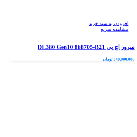
افزودن به سبد خرید
مشاهده سریع
سرور اچ پی DL380 Gen10 868705-B21
340,000,000
تومان