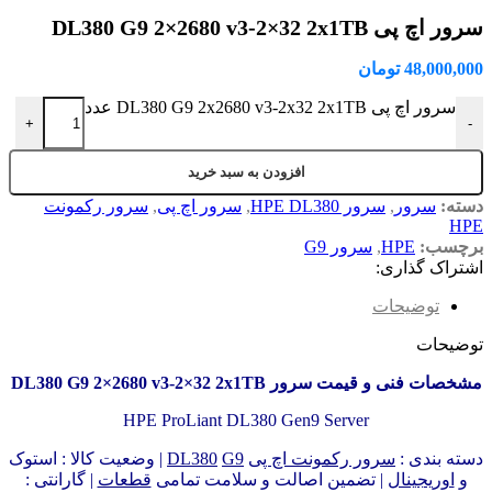
سرور اچ پی DL380 G9 2×2680 v3-2×32 2x1TB
48,000,000
تومان
سرور اچ پی DL380 G9 2x2680 v3-2x32 2x1TB عدد
+
-
افزودن به سبد خرید
دسته:
سرور
,
سرور HPE DL380
,
سرور اچ پی
,
سرور رکمونت
HPE
برچسب:
HPE
,
سرور G9
اشتراک گذاری:
توضیحات
توضیحات
مشخصات فنی و قیمت سرور DL380 G9 2×2680 v3-2×32 2x1TB
HPE ProLiant DL380 Gen9 Server
دسته بندی :
سرور رکمونت اچ پی
G9
DL380
| وضعیت کالا : استوک
و
اوریجینال
| تضمین اصالت و سلامت تمامی
قطعات
| گارانتی :