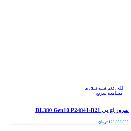
افزودن به سبد خرید
مشاهده سریع
سرور اچ پی DL380 Gen10 P24841-B21
120,000,000
تومان