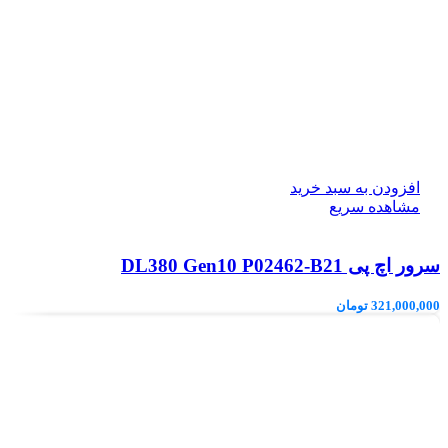
افزودن به سبد خرید
مشاهده سریع
سرور اچ پی DL380 Gen10 P02462-B21
321,000,000
تومان