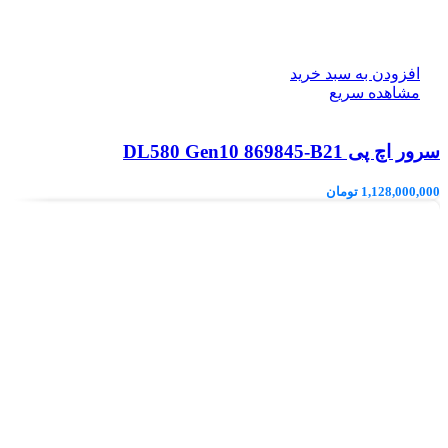
افزودن به سبد خرید
مشاهده سریع
سرور اچ پی DL580 Gen10 869845-B21
1,128,000,000
تومان