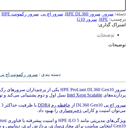
دسته:
سرور
,
سرور HPE DL360
,
سرور اچ پی
,
سرور رکمونت HPE
برچسب:
HPE
,
سرور G10
اشتراک گذاری:
توضیحات
توضیحات
دسته بندی :
سرور رکمونت اچ پی
پردازنده‌های
Intel Xeon Scalable
نسل اول و دوم پشتیبانی می‌کند و تو
سرور اچ پی
DL360 Gen10 از
حافظه رم
DDR4
با ظرفیت حداکثر 3 ترابایت پشتیبانی می‌کند و قابلیت استفاده از
می‌توان امنیت و کارایی
ذخیره‌سازی
را بهبود داد.
ویژگی‌های مدیریتی مانند HPE iLO 5 و امنیت پیشرفته با فناوری Silicon Root of Trust، این سرور را به گزینه‌ای قابل اطمینان برای کسب‌وکارهایی با نیاز به
Gen10 انتخابی مناسب برای مجازی‌سازی، پردازش ابری، دیتابیس و سایر کاربردهای حساس است.