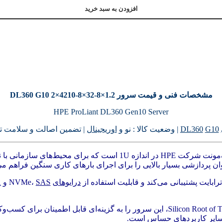
افزودن به سبد خرید
مشخصات فنی و قیمت سرور DL360 G10 2×4210-8×32-8×1.2
HPE ProLiant DL360 Gen10 Server
G10
DL360
| وضعیت کالا : نو و
اوریجینال
| تضمین اصالت و سلامت 
سرور HPE ProLiant DL360 Gen10 یکی از پرچم‌داران سرورهای رک‌مونت ش
ان پردازشی بسیار بالایی را برای اجرای بارهای کاری سنگین فراهم می
درایوهای
NVMe،
SAS
و
A