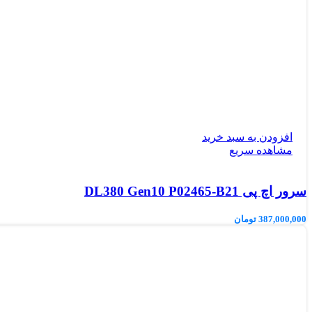
افزودن به سبد خرید
مشاهده سریع
سرور اچ پی DL380 Gen10 P02465-B21
387,000,000
تومان