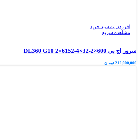
افزودن به سبد خرید
مشاهده سریع
سرور اچ پی DL360 G10 2×6152-4×32-2×600
212,000,000
تومان