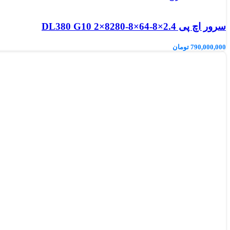
سرور اچ پی DL380 G10 2×8280-8×64-8×2.4
790,000,000
تومان