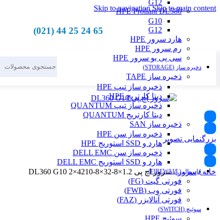
G12
Skip to navigation
Skip to main content
HPE Proliant DL580
G10
65 24 25 44 (021)
G12
هارد سرور HPE
رم سرور HPE
سی پی یو سرور HPE
ذخیره ساز (STORAGE)
ذخیره ساز TAPE
ذخیره ساز تیپ HPE
دیتا کارتریج HPE
ذخیره ساز تیپ QUANTUM
دیتا کارتریج QUANTUM
ذخیره ساز SAN
ذخیره ساز سن HPE
بزرگنمایی تصویر
هارد و SSD استوریج HPE
ذخیره ساز سن DELL EMC
هارد و SSD استوریج DELL EMC
خانه
/
سرور
/
سرور اچ پی DL360 G10 2×4210-8×32-8×1.2
فایروال (FIREWALL)
فورتی گیت (FG)
فورتی وب (FWB)
فورتی آنالایزر (FAZ)
سوئیچ (SWITCH)
سوئیچ HPE