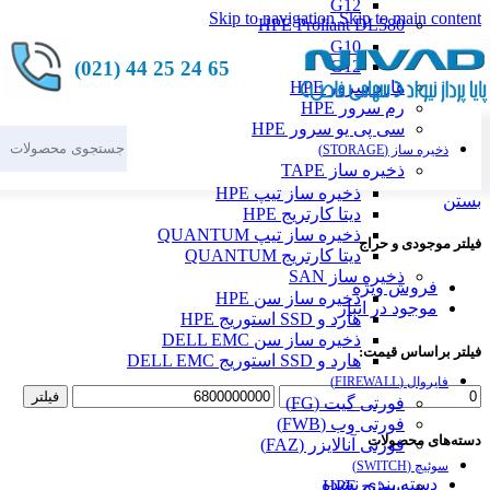
G12
Skip to navigation
Skip to main content
HPE Proliant DL580
G10
65 24 25 44 (021)
G12
هارد سرور HPE
رم سرور HPE
سی پی یو سرور HPE
ذخیره ساز (STORAGE)
ذخیره ساز TAPE
ذخیره ساز تیپ HPE
بستن
دیتا کارتریج HPE
ذخیره ساز تیپ QUANTUM
فیلتر موجودی و حراج
دیتا کارتریج QUANTUM
ذخیره ساز SAN
فروش ویژه
ذخیره ساز سن HPE
موجود در انبار
هارد و SSD استوریج HPE
ذخیره ساز سن DELL EMC
فیلتر براساس قیمت:
هارد و SSD استوریج DELL EMC
فایروال (FIREWALL)
فیلتر
فورتی گیت (FG)
فورتی وب (FWB)
دسته‌های محصولات
فورتی آنالایزر (FAZ)
سوئیچ (SWITCH)
دسته بندی نشده
سوئیچ HPE