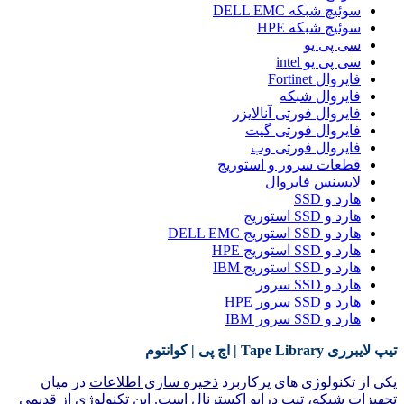
سوئیچ شبکه DELL EMC
سوئیچ شبکه HPE
سی پی یو
سی پی یو intel
فایروال Fortinet
فایروال شبکه
فایروال فورتی آنالایزر
فایروال فورتی گیت
فایروال فورتی وب
قطعات سرور و استوریج
لایسنس فایروال
هارد و SSD
هارد و SSD استوریج
هارد و SSD استوریج DELL EMC
هارد و SSD استوریج HPE
هارد و SSD استوریج IBM
هارد و SSD سرور
هارد و SSD سرور HPE
هارد و SSD سرور IBM
تیپ لایبرری Tape Library | اچ پی | کوانتوم
یکی از تکنولوژی های پرکاربرد
ذخیره سازی اطلاعات
در میان
تجهیزات شبکه،
تیپ درایو اکسترنال
است. این
تکنولوژی
از قدیمی