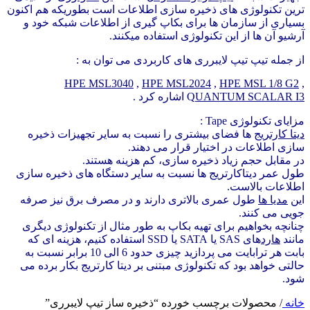
ترین تکنولوژی های ذخیره سازی اطلاعات است بطوریکه هم اکنون
بسیاری از سازمان ها برای بکاپ گیری از اطلاعات شبکه خود و
آرشیو آن ها از این تکنولوژی استفاده میکنند.
از جمله تیپ تیپ لایبرری های کاربردی می توان به :
HPE MSL3040
,
HPE MSL2024
,
HPE MSL 1/8 G2
,
UANTUM SCALAR I3
Q
اشاره کرد .
مزایای تکنولوژی Tape :
دیتا کارتریج
ها فضای بیشتری را نسبت به سایر تجهیزات ذخیره
سازی اطلاعات در اختیار قرار می دهند.
در مقابل حجم زیاد ذخیره سازی، کم هزینه هستند.
طول عمر دیتاکارتریج ها نسبت به سایر دستگاه های ذخیره سازی
اطلاعات بالاست.
این
مدیا ها
طول عمری بالاتری دارند و در مصرف برق نیز صرفه
جویی می کنند.
چنانچه بخواهیم برای تهیه بکاپ به طور مثال از تکنولوژی دیگری
مانند
هارد
های SAS یا SATA یا SSD استفاده کنیم، هزینه ای که
بابت هر ترابایت می پردازید چیزی حدود 6 الی 10 برابر نسبت به
حالتی خواهد بود که تکنولوژی مبتنی بر دیتا کارتریج بکار برده می
شود.
خانه
/
محصولات برچسب خورده “ذخیره ساز تیپ لایبرری”