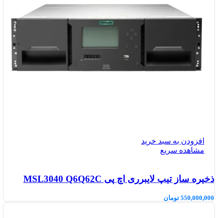
افزودن به سبد خرید
مشاهده سریع
ذخیره ساز تیپ لایبرری اچ پی MSL3040 Q6Q62C
550,000,000
تومان