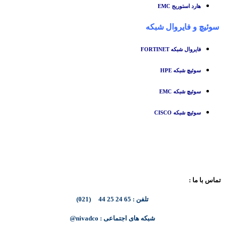
هارد استوریج EMC
سوئیچ
و
فایروال شبکه
فایروال شبکه FORTINET
سوئیچ شبکه HPE
سوئیچ شبکه EMC
سوئیچ شبکه CISCO
تماس با ما :
تلفن : 65 24 25 44 (021)
شبکه های اجتماعی : nivadco@