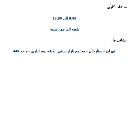
ساعات کاری :
9:00 الی 18:00
شنبه الی چهارشتبه
نشانی ما :
تهران – ستارخان – مجتمع بازار سنتی طبقه دوم اداری – واحد 440
کلیه حقوق مادی و معنوی این سایت متعلق به شرکت پایا پرداز نیواد ( سهامی خاص ) می‌باشد.