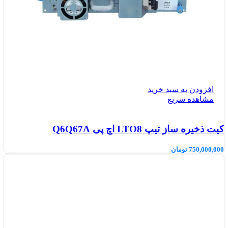
افزودن به سبد خرید
مشاهده سریع
کیت ذخیره ساز تیپ LTO8 اچ پی Q6Q67A
750,000,000
تومان