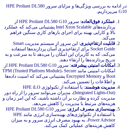
در ادامه به بررسی ویژگی‌ها و مزایای سرور HPE Proliant DL580
G10 می‌پردازیم.
عملکرد فوق‌العاده
: سرور HPE Proliant DL580 G10 از
پردازنده‌های
Intel Xeon
Scalable پشتیبانی می‌کند که عملکرد
بالا و کارایی بهینه برای اجرای بارهای کاری سنگین فراهم
می‌کند.
قابلیت ارتقاءپذیری
: این سرور از سیستم مدیریت Smart
Socket Guide برای ارتقاءپذیری آسان پردازنده‌ها استفاده
می‌کند، که به کاربران این امکان را می‌دهد تا به سرعت و به
تدریج پردازنده‌ها را ارتقاء دهند.
امکانات امنیتی پیشرفته
: سرور HPE Proliant DL580 G10 از
امکانات امنیتی مانند TPM (Trusted Platform Module)، Secure
Boot و Encrypted Memory پشتیبانی می‌کند که امنیت داده‌ها
و اطلاعات را تضمین می‌کند.
مدیریت هوشمند
: با استفاده از تکنولوژی HPE iLO
(Integrated Lights-Out)، مدیران می‌توانند سرور را از راه دور
مدیریت کرده و نظارت بر آن داشته باشند، که این امر زمان و
هزینه‌های مرتبط با مدیریت را کاهش می‌دهد.
بهینه‌سازی مصرف انرژی
: سرور HPE Proliant DL580 G10
با استفاده از تکنولوژی‌های بهینه‌سازی انرژی مانند HPE
Power Advisor، به بهبود مصرف انرژی سرور و به میزان
کاهش هزینه‌های عملیاتی کمک می‌کند.