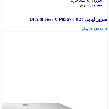
افزودن به سبد خرید
مشاهده سریع
سرور اچ پی DL580 Gen10 P05673-B21
934,000,000
تومان