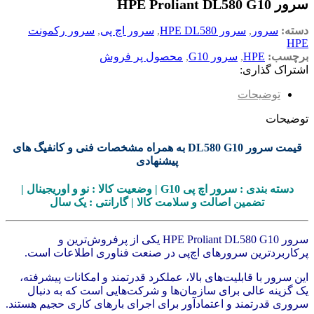
سرور HPE Proliant DL580 G10
دسته:
سرور
,
سرور HPE DL580
,
سرور اچ پی
,
سرور رکمونت
HPE
برچسب:
HPE
,
سرور G10
,
محصول پر فروش
اشتراک گذاری:
توضیحات
توضیحات
قیمت سرور DL580 G10 به همراه مشخصات فنی و کانفیگ های
پیشنهادی
دسته بندی
:
سرور
اچ پی
G10
|
وضعیت
کالا
:
نو
و
اوریجینال
|
تضمین
اصالت
و سلامت کالا | گارانتی : یک سال
سرور HPE Proliant DL580 G10 یکی از پرفروش‌ترین و
پرکاربرد‌ترین سرورهای اچ‌پی در صنعت فناوری اطلاعات است.
این سرور با قابلیت‌های بالا، عملکرد قدرتمند و امکانات پیشرفته،
یک گزینه عالی برای سازمان‌ها و شرکت‌هایی است که به دنبال
سروری قدرتمند و اعتماد‌آور برای اجرای بارهای کاری حجیم هستند.