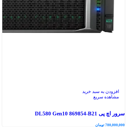
افزودن به سبد خرید
مشاهده سریع
سرور اچ پی DL580 Gen10 869854-B21
780,000,000
تومان