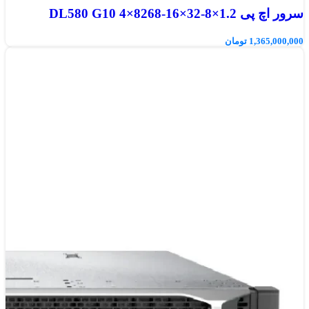
سرور اچ پی DL580 G10 4×8268-16×32-8×1.2
1,365,000,000
تومان