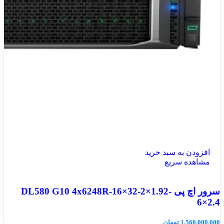
افزودن به سبد خرید
مشاهده سریع
سرور اچ پی DL580 G10 4x6248R-16×32-2×1.92-
6×2.4
1,560,000,000
تومان