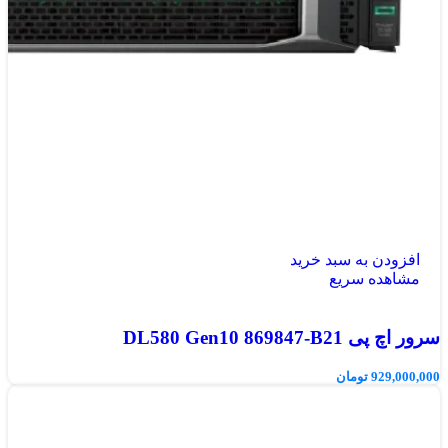
افزودن به سبد خرید
مشاهده سریع
سرور اچ پی DL580 Gen10 869847-B21
929,000,000
تومان