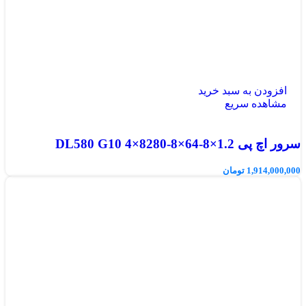
افزودن به سبد خرید
مشاهده سریع
سرور اچ پی DL580 G10 4×8280-8×64-8×1.2
1,914,000,000
تومان