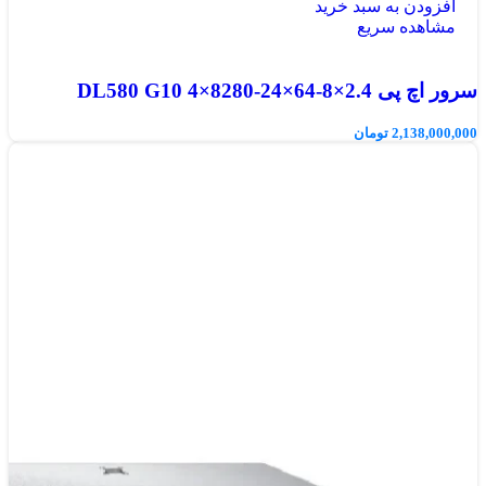
افزودن به سبد خرید
مشاهده سریع
سرور اچ پی DL580 G10 4×8280-24×64-8×2.4
2,138,000,000
تومان