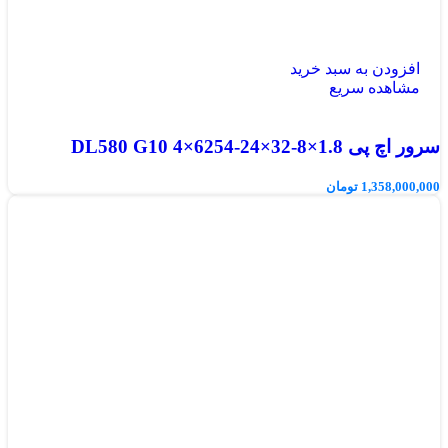
افزودن به سبد خرید
مشاهده سریع
سرور اچ پی DL580 G10 4×6254-24×32-8×1.8
1,358,000,000
تومان