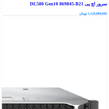
سرور اچ پی DL580 Gen10 869845-B21
1,128,000,000
تومان