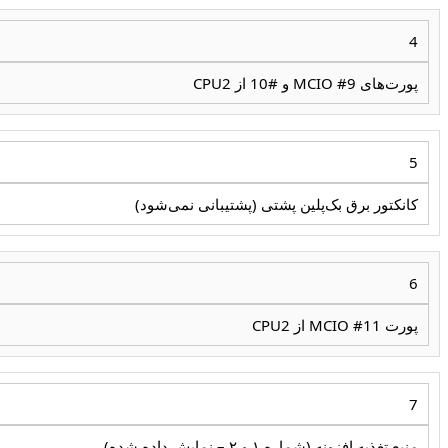
4
پورت‌های MCIO #9 و #10 از CPU2
5
کانکتور برق بک‌پلین پشتی (پشتیبانی نمی‌شود)
6
پورت MCIO #11 از CPU2
7
منبع تغذیه افزونه (شماره ۱ و ۲ – نمایش داده شده)