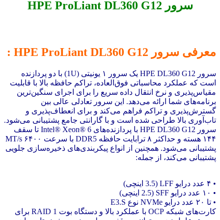
سرور HPE ProLiant DL360 G12
معرفی سرور HPE ProLiant DL360 G12 :
سرور HPE DL360 G12 یک سرور ۱ یونیتی (1U) با دو پردازنده
است که عملکرد محاسباتی فوق‌العاده، تراکم حافظه بالا با قابلیت
مقیاس‌پذیری و نرخ انتقال داده سریع را برای اجرای سنگین‌ترین
برنامه‌های شما ارائه می‌دهد. این سرور تعادلی عالی بین
گسترش‌پذیری و تراکم فراهم می‌کند و برای انعطاف‌پذیری و
تاب‌آوری بالا طراحی شده است و با گارانتی جامع پشتیبانی می‌شود.
سرور HPE DL360 G12 با پردازنده‌های Intel® Xeon® 6 تا سقف
۱۴۴ هسته و حداکثر ۸ ترابایت حافظه DDR5 با سرعت ۶۴۰۰ MT/s
پشتیبانی می‌شود. همچنین از انواع پیکربندی‌های ذخیره‌سازی جلویی
پشتیبانی می‌کند، از جمله:
• ۴ عدد درایو LFF (3.5 اینچی)
• ۱۰ عدد درایو SFF (2.5 اینچی)
• تا ۲۰ عدد درایو NVMe نوع E3.S
کارت‌های شبکه OCP با عملکرد بالا و دستگاه بوت RAID 1 برای