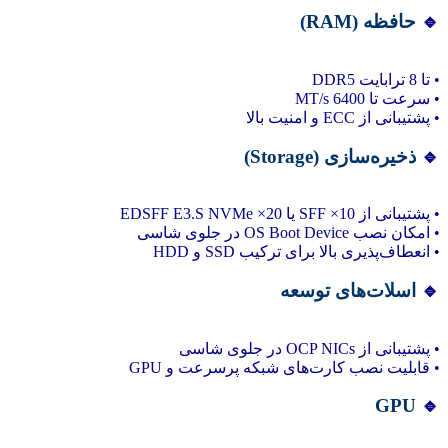
🔹
حافظه (RAM)
• تا 8 ترابایت DDR5
• سرعت تا 6400 MT/s
• پشتیبانی از ECC و امنیت بالا
🔹
ذخیره‌سازی (Storage)
• پشتیبانی از 10× SFF یا 20× EDSFF E3.S NVMe
• امکان نصب OS Boot Device در جلوی شاسی
• انعطاف‌پذیری بالا برای ترکیب SSD و HDD
🔹
اسلات‌های توسعه
• پشتیبانی از OCP NICs در جلوی شاسی
• قابلیت نصب کارت‌های شبکه پرسرعت و GPU
GPU
🔹