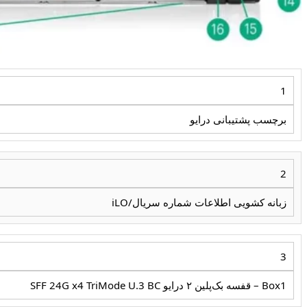
1
برچسب پشتیبانی درایو
2
زبانه کشویی اطلاعات شماره سریال/iLO
3
Box1 – قفسه بک‌پلین ۲ درایو SFF 24G x4 TriMode U.3 BC