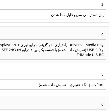
3
پنل دسترسی سریع قابل جدا شدن
4
Universal Media Bay (اختیاری، دو گزینه): درایو نوری + 
و USB 2.0 (نمایش داده شده) یا قفسه بک‌پلین ۲ درایو SFF 24G x4
TriMode U.3 BC
5
DisplayPort (اختیاری – نمایش داده شده)
6