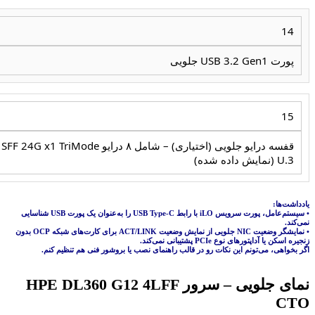
14
پورت USB 3.2 Gen1 جلویی
15
قفسه درایو جلویی (اختیاری) – شامل ۸ درایو SFF 24G x1 TriMode
U.3 (نمایش داده شده)
یادداشت‌ها:
• سیستم‌عامل، پورت سرویس iLO با رابط USB Type-C را به‌عنوان یک پورت USB شناسایی
نمی‌کند.
• نمایشگر وضعیت NIC جلویی از نمایش وضعیت ACT/LINK برای کارت‌های شبکه OCP بدون
زنجیره اسکن یا آداپتورهای نوع PCIe پشتیبانی نمی‌کند.
اگر بخواهی، می‌تونم این نکات رو در قالب راهنمای نصب یا بروشور فنی هم تنظیم کنم.
نمای جلویی – سرور HPE DL360 G12 4LFF
CTO