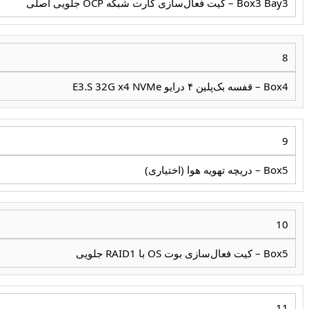
Box3 Bay3 – کیت فعال‌سازی کارت شبکه OCP جلویی اصلی
8
Box4 – قفسه بک‌پلین ۴ درایو E3.S 32G x4 NVMe
9
Box5 – دریچه تهویه هوا (اختیاری)
10
Box5 – کیت فعال‌سازی بوت OS با RAID1 جلویی
11