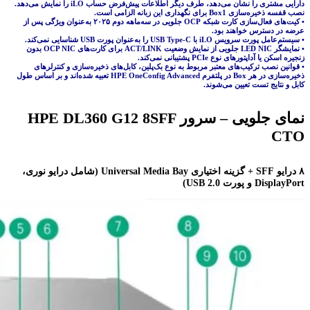
دارایی مشتری را نشان می‌دهد، طرف دیگر اطلاعات پیش‌فرض حساب iLO را نمایش می‌دهد.
نصب قفسه ذخیره‌سازی Box1 برای نگهداری این زبانه الزامی است.
• کیت‌های فعال‌سازی کارت شبکه OCP جلویی در سه‌ماهه دوم ۲۰۲۵ به‌عنوان ویژگی پس از
عرضه در دسترس خواهند بود.
• سیستم‌عامل پورت سرویس iLO با USB Type-C را به‌عنوان پورت USB شناسایی نمی‌کند.
• نمایشگر LED NIC جلویی از نمایش وضعیت ACT/LINK برای کارت‌های OCP NIC بدون
زنجیره اسکن یا آداپتورهای نوع PCIe پشتیبانی نمی‌کند.
• قوانین نصب ترکیب‌های معتبر مربوط به نوع بک‌پلین، کابل‌های ذخیره‌سازی و کنترلرهای
ذخیره‌سازی در هر Box در پلتفرم HPE OneConfig Advanced تعبیه شده‌اند و بر اساس طول
کابل و نتایج تست تعیین می‌شوند.
نمای جلویی – سرور HPE DL360 G12 8SFF
CTO
۸ درایو SFF + گزینه اختیاری Universal Media Bay (شامل درایو نوری،
DisplayPort و پورت USB 2.0)