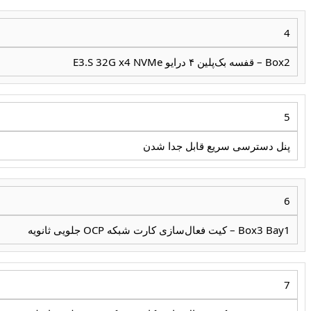
4
Box2 – قفسه بک‌پلین ۴ درایو E3.S 32G x4 NVMe
5
پنل دسترسی سریع قابل جدا شدن
6
Box3 Bay1 – کیت فعال‌سازی کارت شبکه OCP جلویی ثانویه
7