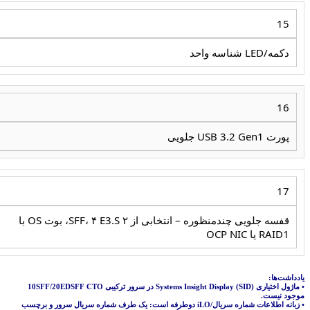
15
دکمه/LED شناسه واحد
16
پورت USB 3.2 Gen1 جلویی
17
قفسه جلویی چندمنظوره – انتخابی از ۲ SFF، ۴ E3.S، بوت OS با
RAID1 یا OCP NIC
یادداشت‌ها:
• ماژول اختیاری Systems Insight Display (SID) در سرور ترکیبی 10SFF/20EDSFF CTO
موجود نیست.
• زبانه اطلاعات شماره سریال/iLO دوطرفه است: یک طرف شماره سریال سرور و برچسب