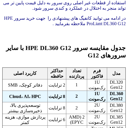
استفاده از قطعات غیر اصلی روی سرور به دلیل قیمت پایین تر می
تواند منجر به اختلال در عملکرد و کندی سرور شود.
در ادامه می توانید کانفیگ های پیشنهادی را جهت خرید سرور HPE
ProLiant DL360 G12 ملاحظه بفرمایید .
جدول مقایسه سرور HPE DL360 G12 با سایر
سرورهای G12
فرم
تعداد
حداکثر
مدل
کاربرد اصلی
فاکتور
پردازنده
حافظه
1U
DL320
1
2 ترابایت
دفاتر کوچک، SMB
Gen12
رک‌مونت
1U
DL360
2
8 ترابایت
Cloud، AI، HPC
Gen12
رک‌مونت
2U
DL380
توسعه‌پذیری بالا،
2
8 ترابایت
Gen12
رک‌مونت
ذخیره‌سازی بیشتر
2U
DL385
2 (AMD
پردازش موازی، هزینه
6 ترابایت
Gen12
رک‌مونت
EPYC)
کمتر