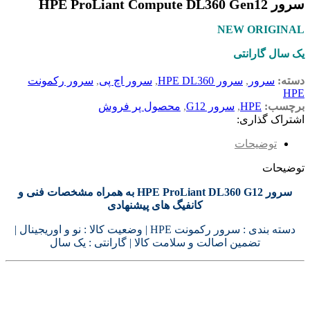
سرور HPE ProLiant Compute DL360 Gen12
NEW ORIGINAL
یک سال گارانتی
دسته:
سرور
,
سرور HPE DL360
,
سرور اچ پی
,
سرور رکمونت
HPE
برچسب:
HPE
,
سرور G12
,
محصول پر فروش
اشتراک گذاری:
توضیحات
توضیحات
سرور HPE ProLiant DL360 G12
به همراه مشخصات فنی و
کانفیگ های پیشنهادی
دسته بندی :
سرور رکمونت HPE
| وضعیت کالا : نو و
اوریجینال
|
تضمین اصالت و سلامت کالا | گارانتی : یک سال