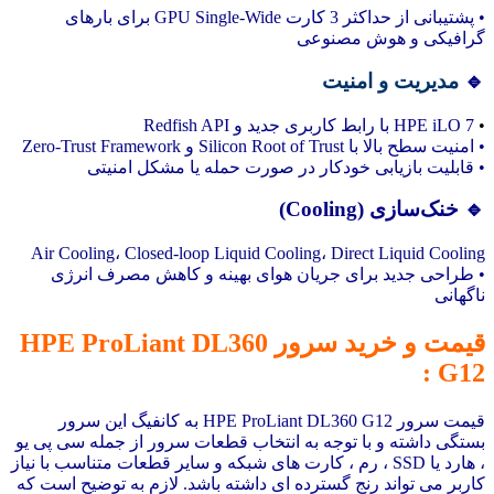
• پشتیبانی از حداکثر 3 کارت GPU Single-Wide برای بارهای
گرافیکی و هوش مصنوعی
🔹
مدیریت و امنیت
•
HPE iLO 7 با رابط کاربری جدید و Redfish API
• امنیت سطح بالا با Silicon Root of Trust و Zero-Trust Framework
• قابلیت بازیابی خودکار در صورت حمله یا مشکل امنیتی
🔹 خنک‌سازی (Cooling)
Air Cooling، Closed-loop Liquid Cooling، Direct Liquid Cooling
• طراحی جدید برای جریان هوای بهینه و کاهش مصرف انرژی
ناگهانی
قیمت و خرید سرور HPE ProLiant DL360
G12 :
قیمت سرور HPE ProLiant DL360 G12 به کانفیگ این سرور
بستگی داشته و با توجه به انتخاب
قطعات
سرور از جمله
سی پی یو
،
هارد
یا
SSD
،
رم
، کارت های شبکه و سایر قطعات متناسب با نیاز
کاربر می تواند رنج گسترده ای داشته باشد. لازم به توضیح است که