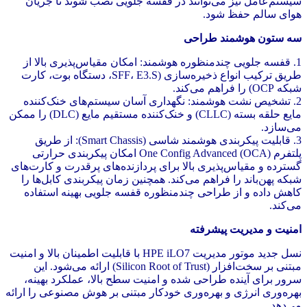
سیستم‌عامل نیز می‌توانند در قفسه جلویی نصب شوند تا جریان
هوای سالم حفظ شود.
سه ستون هوشمند طراحی
1. قفسه جلویی چندمنظوره هوشمند: امکان مقیاس‌پذیری بالا از
طریق ترکیب انواع ذخیره‌سازی (SFF، E3.S، دستگاه بوت، کارت
شبکه OCP) را فراهم می‌کند.
2. تشخیص نشت هوشمند: نگهداری آسان سیستم‌های خنک‌کننده
مایع حلقه بسته (CLLC) و خنک‌کننده مستقیم مایع (DLC) را ممکن
می‌سازد.
3. قابلیت پیکربندی هوشمند شاسی (Smart Chassis): از طریق
پلتفرم One Config Advanced (OCA) امکان پیکربندی حرارتی
گسترده و مقیاس‌پذیری بالا برای پردازنده‌های پرقدرت و کارت‌های
شبکه پهن‌باند را فراهم می‌کند. همچنین زمان پیکربندی کابل‌ها را
کاهش داده و از طراحی چندمنظوره قفسه جلویی بهینه استفاده
می‌کند.
امنیت و مدیریت پیشرفته
نسل جدید موتور مدیریت HPE iLO7 با قابلیت اطمینان بالا و امنیت
مبتنی بر سخت‌افزار (Silicon Root of Trust) ارائه می‌شود. این
سرور برای آینده طراحی شده و امنیت سطح بالا، عملکرد بهینه،
بهره‌وری انرژی و بهره‌وری خودکار مبتنی بر هوش مصنوعی را ارائه
می‌دهد.