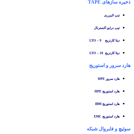
ذخیره سازهای TAPE
تبپ لایبرری
تیپ درایو اکسترنال
دیتا کارتریج LTO – 9
دیتا کارتریج LTO – 10
هارد سرور و استوریج
هارد سرور HPE
هارد استوریج HPE
هارد استوریج IBM
هارد استوریج EMC
سوئیچ
و
فایروال شبکه