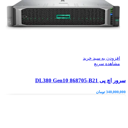
افزودن به سبد خرید
مشاهده سریع
سرور اچ پی DL380 Gen10 868705-B21
340,000,000
تومان