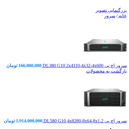
بزرگنمایی تصویر
خانه
/
سرور
سرور اچ پی DL380 G10 2x4110-4x32-4x600
166,000,000
تومان
بازگشت به محصولات
سرور اچ پی DL580 G10 4x8280-8x64-8x1.2
1,914,000,000
تومان