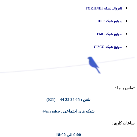
فایروال شبکه FORTINET
سوئیچ شبکه HPE
سوئیچ شبکه EMC
سوئیچ شبکه CISCO
تماس با ما :
تلفن : 65 24 25 44 (021)
شبکه های اجتماعی : nivadco@
ساعات کاری :
9:00 الی 18:00