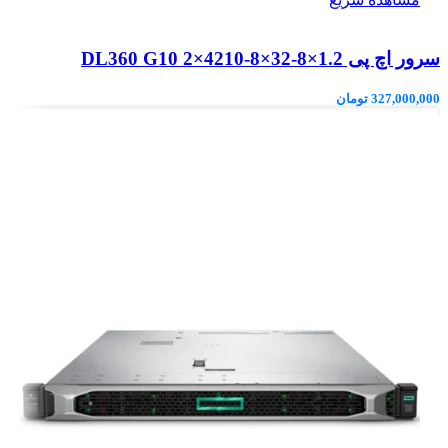
سرور اچ پی DL360 G10 2×4210-8×32-8×1.2
327,000,000
تومان