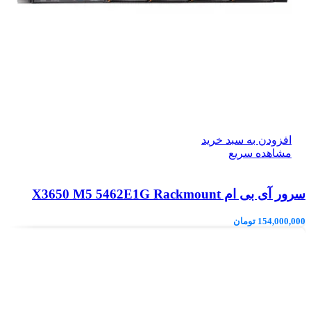
افزودن به سبد خرید
مشاهده سریع
سرور آی بی ام X3650 M5 5462E1G Rackmount
154,000,000
تومان