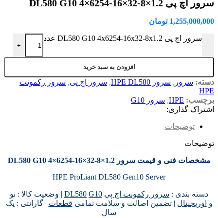
سرور اچ پی DL580 G10 4×6254-16×32-8×1.2
1,255,000,000
تومان
سرور اچ پی DL580 G10 4x6254-16x32-8x1.2 عدد
+
-
افزودن به سبد خرید
دسته:
سرور
,
سرور HPE DL580
,
سرور اچ پی
,
سرور رکمونت
HPE
برچسب:
HPE
,
سرور G10
اشتراک گذاری:
توضیحات
توضیحات
مشخصات فنی و قیمت سرور DL580 G10 4×6254-16×32-8×1.2
HPE ProLiant DL580 Gen10 Server
دسته بندی :
سرور رکمونت اچ پی
G10
DL580
| وضعیت کالا : نو
و
اوریجینال
| تضمین اصالت و سلامت تمامی
قطعات
| گارانتی : یک
سال