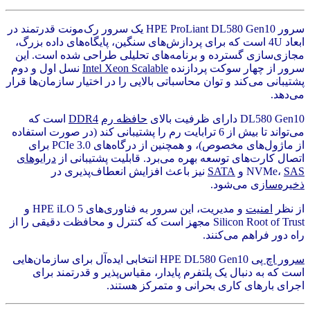
سرور HPE ProLiant DL580 Gen10 یک سرور رک‌مونت قدرتمند در
ابعاد 4U است که برای پردازش‌های سنگین، پایگاه‌های داده بزرگ،
مجازی‌سازی گسترده و برنامه‌های تحلیلی طراحی شده است. این
سرور از چهار سوکت پردازنده
Intel Xeon Scalable
نسل اول و دوم
پشتیبانی می‌کند و توان محاسباتی بالایی را در اختیار سازمان‌ها قرار
می‌دهد.
DL580 Gen10 دارای ظرفیت بالای
حافظه رم
DDR4
است که
می‌تواند تا بیش از 6 ترابایت رم را پشتیبانی کند (در صورت استفاده
از ماژول‌های مخصوص)، و همچنین از درگاه‌های PCIe 3.0 برای
اتصال کارت‌های توسعه بهره می‌برد. قابلیت پشتیبانی از
درایوهای
SAS
NVMe،
و
SATA
نیز باعث افزایش انعطاف‌پذیری در
ذخیره‌سازی
می‌شود.
از نظر
امنیت
و مدیریت، این سرور به فناوری‌های HPE iLO 5 و
Silicon Root of Trust مجهز است که کنترل و محافظت دقیقی را از
راه دور فراهم می‌کنند.
سرور اچ پی
HPE DL580 Gen10 انتخابی ایده‌آل برای سازمان‌هایی
است که به دنبال یک پلتفرم پایدار، مقیاس‌پذیر و قدرتمند برای
اجرای بارهای کاری بحرانی و متمرکز هستند.