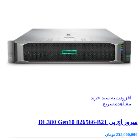
افزودن به سبد خرید
مشاهده سریع
سرور اچ پی DL380 Gen10 826566-B21
255,000,000
تومان