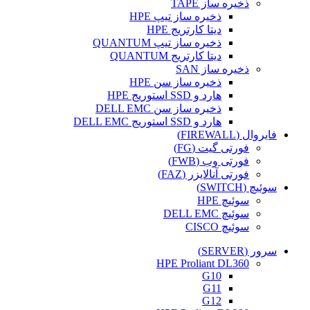
ذخیره ساز TAPE
ذخیره ساز تیپ HPE
دیتا کارتریج HPE
ذخیره ساز تیپ QUANTUM
دیتا کارتریج QUANTUM
ذخیره ساز SAN
ذخیره ساز سن HPE
هارد و SSD استوریج HPE
ذخیره ساز سن DELL EMC
هارد و SSD استوریج DELL EMC
فایروال (FIREWALL)
فورتی گیت (FG)
فورتی وب (FWB)
فورتی آنالایزر (FAZ)
سوئیچ (SWITCH)
سوئیچ HPE
سوئیچ DELL EMC
سوئیچ CISCO
سرور (SERVER)
HPE Proliant DL360
G10
G11
G12