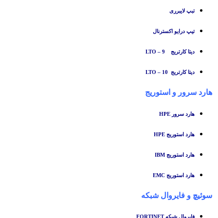
تبپ لایبرری
تیپ درایو اکسترنال
دیتا کارتریج LTO – 9
دیتا کارتریج LTO – 10
هارد سرور و استوریج
هارد سرور HPE
هارد استوریج HPE
هارد استوریج IBM
هارد استوریج EMC
سوئیچ
و
فایروال شبکه
فایروال شبکه FORTINET