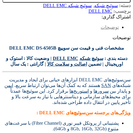
دسته:
سوئیچ شبکه
,
سوئیچ شبکه DELL EMC
برچسب:
DELL EMC
اشتراک گذاری:
توضیحات
توضیحات
مشخصات فنی و قیمت سن سوییچ DELL EMC DS-6505B
دسته بندی :
سوئیچ شبکه
DELL EMC
| وضعیت کالا : استوک و
اوریجینال | تضمین
اصالت و سلامت کالا
| گارانتی : یک سال
سن‌سوئیچ‌های DELL EMC ابزارهای حیاتی برای ایجاد و مدیریت
شبکه‌های
SAN
هستند که به کمک آن‌ها می‌توان ارتباط سریع،
ایمن
و پایدار بین
سرورها
و
استوریج‌ها
برقرار کرد. این سوئیچ‌ها عمدتاً
برای محیط‌های سازمانی و دیتاسنترهایی با نیاز به سرعت بالا و
تأخیر پایین در انتقال داده طراحی شده‌اند.
ویژگی‌های برجسته سن‌سوئیچ‌های DELL EMC :
پشتیبانی از پروتکل فیبر نوری (Fibre Channel) با سرعت‌های
متنوع (8Gb, 16Gb, 32Gb و 64Gb).