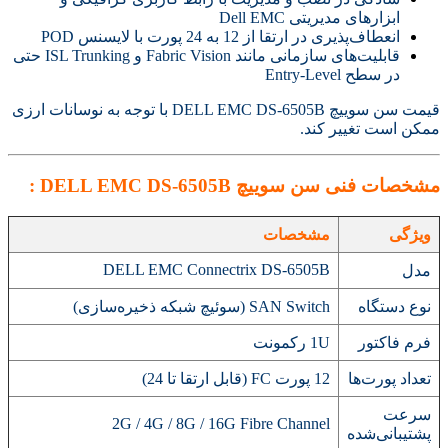
ابزارهای مدیریتی Dell EMC
انعطاف‌پذیری در ارتقا از 12 به 24 پورت با لایسنس POD
قابلیت‌های سازمانی مانند Fabric Vision و ISL Trunking حتی
در سطح Entry-Level
قیمت سن سوییچ DELL EMC DS-6505B با توجه به نوسانات ارزی
ممکن است تغییر کند.
مشخصات فنی
سن سوییچ DELL EMC DS-6505B :
ویژگی
مشخصات
DELL EMC Connectrix DS-6505B
مدل
نوع دستگاه
SAN Switch (سوئیچ شبکه ذخیره‌سازی)
فرم فاکتور
1U رکمونت
تعداد پورت‌ها
12 پورت FC (قابل ارتقا تا 24)
سرعت
2G / 4G / 8G / 16G Fibre Channel
پشتیبانی‌شده