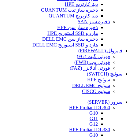
دیتا کارتریج HPE
ذخیره ساز تیپ QUANTUM
دیتا کارتریج QUANTUM
ذخیره ساز SAN
ذخیره ساز سن HPE
هارد و SSD استوریج HPE
ذخیره ساز سن DELL EMC
هارد و SSD استوریج DELL EMC
فایروال (FIREWALL)
فورتی گیت (FG)
فورتی وب (FWB)
فورتی آنالایزر (FAZ)
سوئیچ (SWITCH)
سوئیچ HPE
سوئیچ DELL EMC
سوئیچ CISCO
سرور (SERVER)
HPE Proliant DL360
G10
G11
G12
HPE Proliant DL380
G10