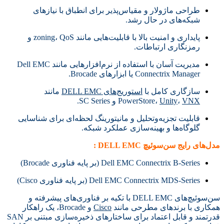
طراحی ماژولار و مقیاس‌پذیر برای انطباق با نیازهای
شبکه‌های در حال رشد.
پایداری و امنیت بالا با قابلیت‌هایی مانند zoning، QoS و
رمزنگاری ارتباطات.
مدیریت آسان با استفاده از نرم‌افزارهایی مانند Dell EMC
Connectrix Manager یا ابزارهای Brocade.
سازگاری کامل با
استوریج‌های DELL EMC
مانند
VNX
،
Unity
PowerStore،
و SC Series.
قابلیت تجزیه‌وتحلیل و مانیتورینگ لحظه‌ای برای شناسایی
گلوگاه‌ها و بهینه‌سازی عملکرد شبکه.
مدل‌های رایج سن‌سوئیچ DELL EMC :
Dell EMC Connectrix B-Series (بر پایه فناوری Brocade)
Dell EMC Connectrix MDS-Series (بر پایه فناوری Cisco)
سن‌سوئیچ‌های DELL EMC با تکیه بر فناوری‌های پیشرفته و
همکاری با برندهای مطرحی مانند
Cisco
و Brocade، یک راهکار
قدرتمند و قابل اعتماد برای ساختارهای ذخیره‌سازی مبتنی بر SAN