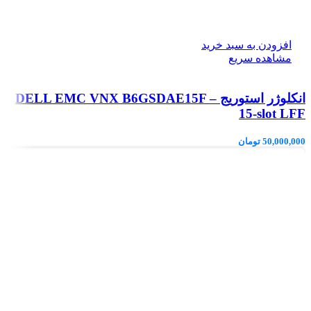
افزودن به سبد خرید
مشاهده سریع
انکلوژر استوریج DELL EMC VNX B6GSDAE15F –
15-slot LFF
50,000,000
تومان