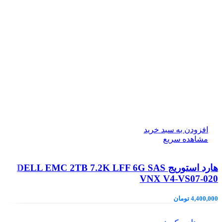
افزودن به سبد خرید
مشاهده سریع
هارد استوریج DELL EMC 2TB 7.2K LFF 6G SAS
VNX V4-VS07-020
4,400,000
تومان