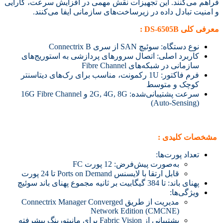
فراهم می‌کنند. این تجهیزات نقش مهمی در افزایش سرعت، کارایی
و امنیت تبادل داده در زیرساخت‌های سازمانی ایفا می‌کنند.
معرفی کلی DS-6505B :
نوع دستگاه: سوئیچ SAN از سری Connectrix B
کاربرد اصلی: اتصال سرورهای پردازشی به استوریج‌های
سازمانی در شبکه‌های Fibre Channel
فرم فاکتور: 1U رکمونت، مناسب برای رک‌های دیتاسنتر
کوچک و متوسط
سرعت پشتیبانی‌شده: 2G, 4G, 8G و 16G Fibre Channel
(Auto-Sensing)
مشخصات کلیدی :
تعداد پورت‌ها:
به‌صورت پیش‌فرض: 12 پورت FC
قابل ارتقا با لایسنس Ports on Demand تا 24 پورت
پهنای باند: تا 384 گیگابیت بر ثانیه مجموع پهنای باند سوئیچ
ویژگی‌ها:
مدیریت از طریق Connectrix Manager Converged
Network Edition (CMCNE)
پشتیبانی از Fabric Vision برای مانیتورینگ پیشرفته