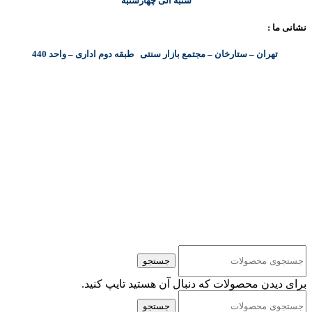
شنبه الی چهارشتبه
نشانی ما :
تهران – ستارخان – مجتمع بازار سنتی طبقه دوم اداری – واحد 440
کلیه حقوق مادی و معنوی این سایت متعلق به شرکت پایا پرداز نیواد ( سهامی خاص ) می‌باشد.
جستجو
برای دیدن محصولات که دنبال آن هستید تایپ کنید.
جستجو