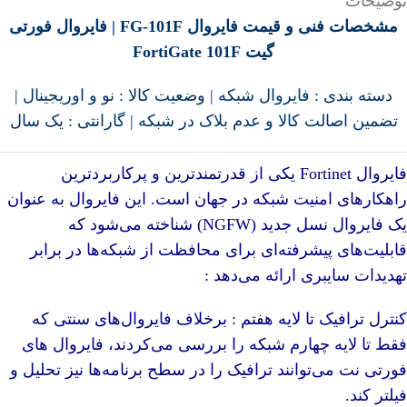
توضیحات
مشخصات فنی و قیمت فایروال FG-101F | فایروال فورتی
گیت FortiGate 101F
دسته بندی :
فایروال شبکه
| وضعیت کالا : نو و
اوریجینال
|
تضمین اصالت کالا و عدم بلاک در شبکه | گارانتی : یک سال
فایروال Fortinet یکی از قدرتمندترین و پرکاربردترین
راهکارهای امنیت شبکه در جهان است. این فایروال به عنوان
یک فایروال نسل جدید (NGFW) شناخته می‌شود که
قابلیت‌های پیشرفته‌ای برای محافظت از شبکه‌ها در برابر
تهدیدات سایبری ارائه می‌دهد :
کنترل ترافیک تا لایه هفتم : برخلاف فایروال‌های سنتی که
فقط تا لایه چهارم شبکه را بررسی می‌کردند، فایروال های
فورتی نت می‌توانند ترافیک را در سطح برنامه‌ها نیز تحلیل و
فیلتر کند.