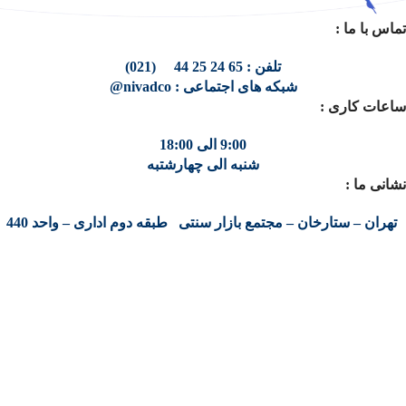
تماس با ما :
تلفن : 65 24 25 44 (021)
شبکه های اجتماعی : nivadco@
ساعات کاری :
9:00 الی 18:00
شنبه الی چهارشتبه
نشانی ما :
تهران – ستارخان – مجتمع بازار سنتی طبقه دوم اداری – واحد 440
کلیه حقوق مادی و معنوی این سایت متعلق به شرکت پایا پرداز نیواد ( سهامی خاص )