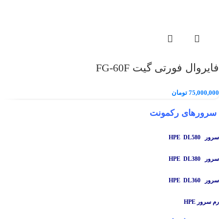
فایروال فورتی گیت FG-60F
75,000,000
تومان
سرورهای رکمونت
سرور HPE DL580
سرور HPE DL380
سرور HPE DL360
رم سرور HPE