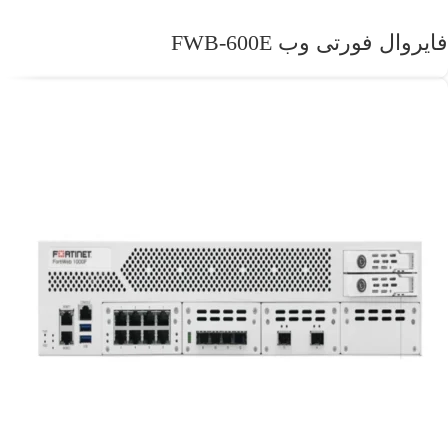
فایروال فورتی وب FWB-600E