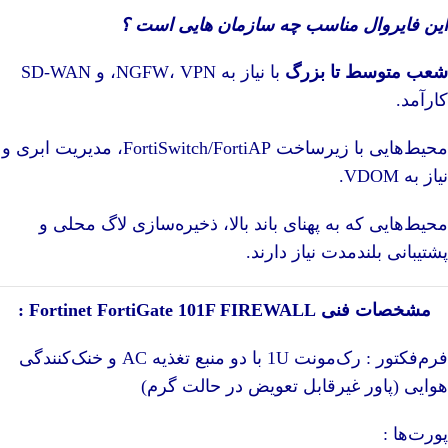
این فایروال مناسب چه سازمان هایی است ؟
شعب متوسط تا بزرگ
با نیاز به NGFW، VPN، و SD‑WAN
کارآمد.
محیط‌هایی با زیرساخت FortiSwitch/FortiAP، مدیریت ابری و
نیاز به VDOM.
محیط‌هایی که به پهنای باند بالا، ذخیره‌سازی لاگ محلی و
پشتیبانی بلندمدت نیاز دارند.
مشخصات فنی
FIREWALL
101F
FortiGate
Fortinet
:
فرم‌فکتور : رک‌مونت 1U با دو منبع تغذیه AC و خنک‌کنندگی
هوایی (پاور غیرقابل تعویض در حالت گرم)
پورت‌ها :