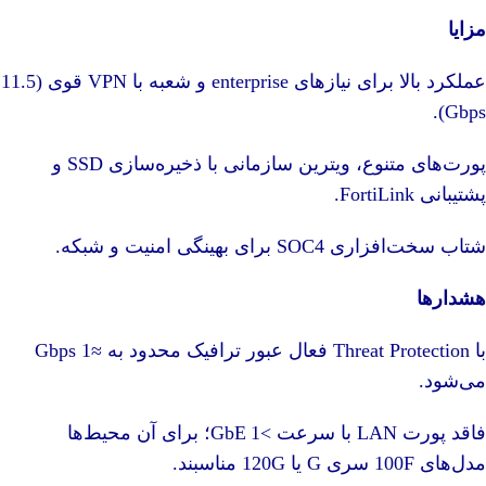
مزایا
عملکرد بالا برای نیازهای enterprise و شعبه با VPN قوی (11.5
Gbps).
پورت‌های متنوع، ویترین سازمانی با ذخیره‌سازی SSD و
پشتیبانی FortiLink.
شتاب سخت‌افزاری SOC4 برای بهینگی امنیت و شبکه.
هشدارها
با Threat Protection فعال عبور ترافیک محدود به ≈1 Gbps
می‌شود.
فاقد پورت LAN با سرعت >1 GbE؛ برای آن محیط‌ها
مدل‌های 100F سری G یا 120G مناسبند.