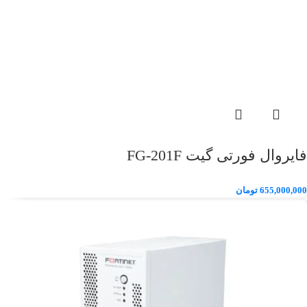
فایروال فورتی گیت FG-201F
655,000,000
تومان