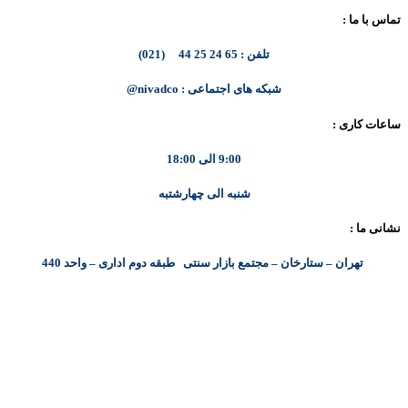
تماس با ما :
تلفن : 65 24 25 44 (021)
شبکه های اجتماعی : nivadco@
ساعات کاری :
9:00 الی 18:00
شنبه الی چهارشتبه
نشانی ما :
تهران – ستارخان – مجتمع بازار سنتی طبقه دوم اداری – واحد 440