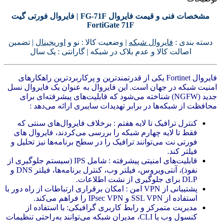
مشخصات فنی و قیمت فایروال FG-71F | فایروال فورتی گیت
FortiGate 71F
دسته بندی :
فایروال شبکه
| وضعیت کالا : نو و
اوریجینال
| تضمین
اصالت کالا و عدم بلاک در شبکه | گارانتی : یک سال
فایروال Fortinet یکی از قدرتمندترین و پرکاربردترین راهکارهای
امنیت شبکه در جهان است. این فایروال به عنوان یک فایروال نسل
جدید (NGFW) شناخته می‌شود که قابلیت‌های پیشرفته‌ای برای
محافظت از شبکه‌ها در برابر تهدیدات سایبری ارائه می‌دهد :
کنترل ترافیک تا لایه هفتم : برخلاف فایروال‌های سنتی که
فقط تا لایه چهارم شبکه را بررسی می‌کردند، فایروال های
فورتی نت می‌توانند ترافیک را در سطح برنامه‌ها نیز تحلیل و
فیلتر کند.
قابلیت‌های امنیتی پیشرفته : شامل IPS (سیستم جلوگیری از
نفوذ)، آنتی‌ویروس، فیلتر وب، کنترل برنامه‌ها، فیلتر DNS و
DLP برای جلوگیری از نشت اطلاعات.
پشتیبانی از VPN امن : امکان برقراری ارتباطات از راه دور با
استفاده از SSL VPN و IPsec VPN را فراهم می‌کند.
مدیریت متمرکز و رابط کاربری گرافیکی: با استفاده از
کنسول وب یا CLI، مدیران شبکه می‌توانند به‌راحتی تنظیمات