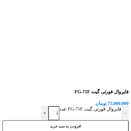
فایروال فورتی گیت FG-71F
75,000,000
تومان
فایروال فورتی گیت FG-71F عدد
+
-
افزودن به سبد خرید