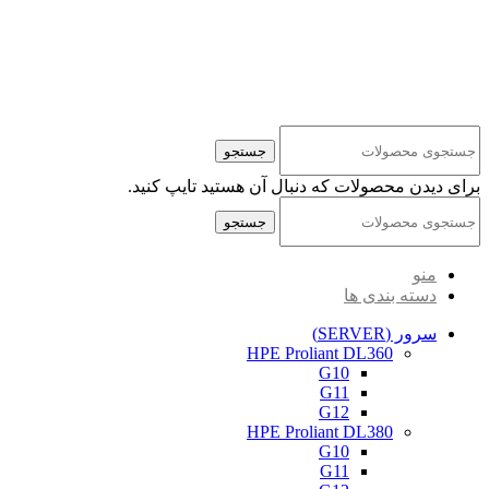
کلیه حقوق مادی و معنوی این سایت متعلق به شرکت پایا پرداز نیواد ( سهامی خاص ) می‌باشد.
جستجو
برای دیدن محصولات که دنبال آن هستید تایپ کنید.
جستجو
منو
دسته بندی ها
سرور (SERVER)
HPE Proliant DL360
G10
G11
G12
HPE Proliant DL380
G10
G11