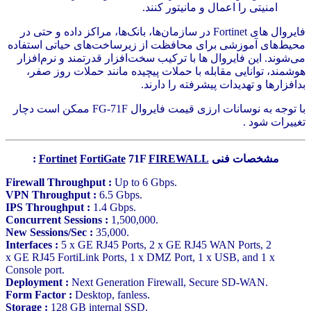
امنیتی را اعمال و مانیتور کنند.
فایروال های Fortinet در سازمان‌ها، بانک‌ها، مراکز داده و حتی در
محیط‌های آموزشی برای محافظت از زیرساخت‌های حیاتی استفاده
می‌شوند. این فایروال ها با ترکیب سخت‌افزار قدرتمند و نرم‌افزار
هوشمند، توانایی مقابله با حملات پیچیده مانند حملات روز صفر،
بدافزارها و تهدیدات پیشرفته را دارند.
با توجه به نوسانات ارزی قیمت فایروال FG-71F ممکن است دچار
تغییرات شود .
مشخصات فنی
FIREWALL
71F
FortiGate
Fortinet
:
Firewall Throughput :
Up to 6 Gbps.
VPN Throughput :
6.5 Gbps.
IPS Throughput :
1.4 Gbps.
Concurrent Sessions :
1,500,000.
New Sessions/Sec :
35,000.
Interfaces :
5 x GE RJ45 Ports, 2 x GE RJ45 WAN Ports, 2
x GE RJ45 FortiLink Ports, 1 x DMZ Port, 1 x USB, and 1 x
Console port.
Deployment :
Next Generation Firewall, Secure SD-WAN.
Form Factor :
Desktop, fanless.
Storage :
128 GB internal
SSD
.