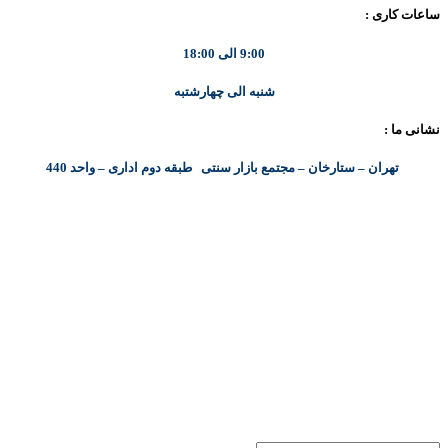
ساعات کاری :
9:00 الی 18:00
شنبه الی چهارشتبه
نشانی ما :
تهران – ستارخان – مجتمع بازار سنتی طبقه دوم اداری – واحد 440
کلیه حقوق مادی و معنوی این سایت متعلق به شرکت پایا پرداز نیواد ( سهامی خاص ) می‌باشد.