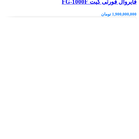
فایروال فورتی گیت FG-1000F
1,900,000,000
تومان