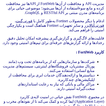
مدیریت API و محافظت از آن‌ها FortiWeb از APIها نیز محافظت
کرده و مانع سوءاستفاده از آن‌ها می‌شود؛ موضوعی حیاتی برای
برنامه‌های مدرن مبتنی بر RESTful API و GraphQL.
ادغام با دیگر محصولات Fortinet به‌طور کامل با
فورتی‌گیت
،
فورتی‌آنالایزر
و سایر تجهیزات Fortinet هماهنگ است و یکپارچگی
امنیتی را فراهم می‌کند.
قابلیت‌های لاگ‌گیری و گزارش‌گیری پیشرفته امکان تحلیل دقیق
رخدادها و ارائه گزارش‌های حرفه‌ای برای تیم‌های امنیتی وجود دارد.
کاربرد FortiWeb :
شرکت‌ها و سازمان‌هایی که از برنامه‌های تحت وب (مانند
پورتال مشتریان، فروشگاه‌های اینترنتی، سیستم‌های مدیریت
منابع انسانی) استفاده می‌کنند.
دیتاسنترها و ارائه‌دهندگان خدمات ابری برای محافظت از
اپلیکیشن‌های چندکاربره.
مراکز مالی و بانکی که نیاز به رعایت استانداردهای
سخت‌گیرانه امنیتی دارند.
در مجموع، FortiWeb نقش حیاتی در امنیت لایه‌ی کاربرد
(Application Layer) ایفا کرده و کمک می‌کند تا از نفوذهای مخرب و
نشت اطلاعات جلوگیری شود.