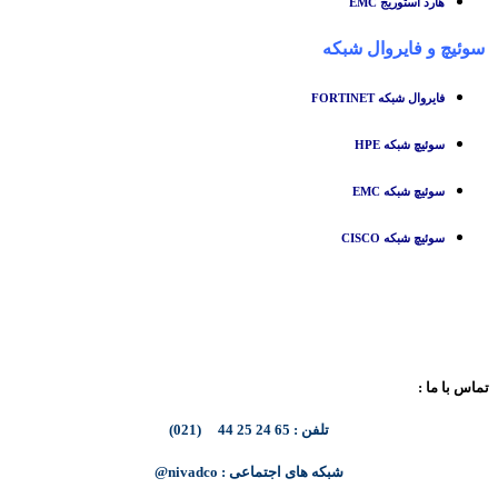
هارد استوریج EMC
سوئیچ
و
فایروال شبکه
فایروال شبکه FORTINET
سوئیچ شبکه HPE
سوئیچ شبکه EMC
سوئیچ شبکه CISCO
تماس با ما :
تلفن : 65 24 25 44 (021)
شبکه های اجتماعی : nivadco@