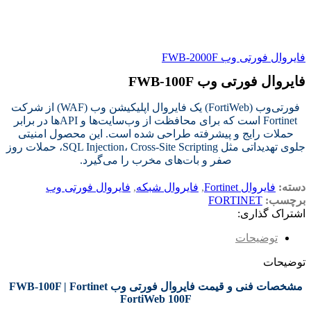
فایروال فورتی وب FWB-2000F
فایروال فورتی وب FWB-100F
فورتی‌وب (FortiWeb) یک فایروال اپلیکیشن وب (WAF) از شرکت
Fortinet است که برای محافظت از وب‌سایت‌ها و APIها در برابر
حملات رایج و پیشرفته طراحی شده است. این محصول امنیتی
جلوی تهدیداتی مثل SQL Injection، Cross-Site Scripting، حملات روز
صفر و بات‌های مخرب را می‌گیرد.
دسته:
فایروال Fortinet
,
فایروال شبکه
,
فایروال فورتی وب
برچسب:
FORTINET
اشتراک گذاری:
توضیحات
توضیحات
مشخصات فنی و قیمت فایروال فورتی وب FWB-100F | Fortinet
FortiWeb 100F