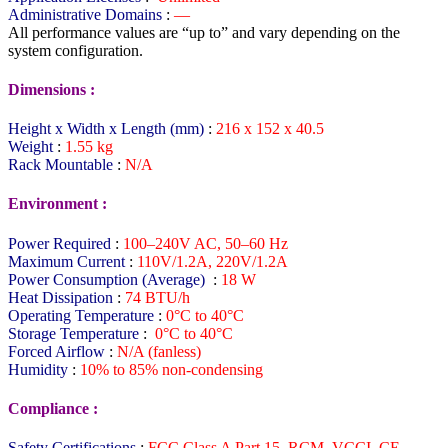
Administrative Domains
:
—
All performance values are “up to” and vary depending on the
system configuration.
Dimensions :
Height x Width x Length (mm)
:
216 x 152 x 40.5
Weight
:
1.55 kg
Rack Mountable
:
N/A
Environment :
Power Required
:
100–240V AC, 50–60 Hz
Maximum Current
:
110V/1.2A, 220V/1.2A
Power Consumption (Average)
:
18 W
Heat Dissipation
:
74 BTU/h
Operating Temperature
:
0°C to 40°C
Storage Temperature
:
0°C to 40°C
Forced Airflow
:
N/A (fanless)
Humidity
:
10% to 85% non-condensing
Compliance :
Safety Certifications
:
FCC Class A Part 15, RCM, VCCI, CE,