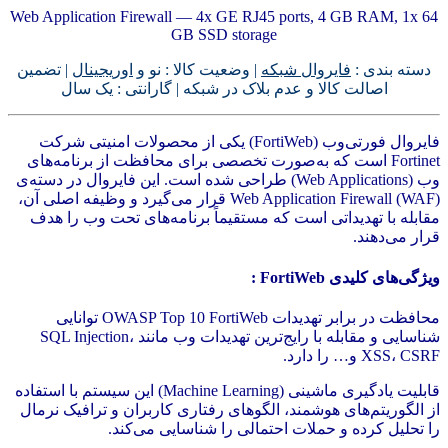
Web Application Firewall — 4x GE RJ45 ports, 4 GB RAM, 1x 64
GB SSD storage
دسته بندی :
فایروال شبکه
| وضعیت کالا : نو و
اوریجینال
| تضمین
اصالت کالا و عدم بلاک در شبکه | گارانتی : یک سال
فایروال فورتی‌وب (FortiWeb) یکی از محصولات امنیتی شرکت
Fortinet است که به‌صورت تخصصی برای محافظت از برنامه‌های
وب (Web Applications) طراحی شده است. این فایروال در دسته‌ی
Web Application Firewall (WAF) قرار می‌گیرد و وظیفه اصلی آن،
مقابله با تهدیداتی است که مستقیماً برنامه‌های تحت وب را هدف
قرار می‌دهند.
ویژگی‌های کلیدی FortiWeb :
محافظت در برابر تهدیدات OWASP Top 10 FortiWeb توانایی
شناسایی و مقابله با رایج‌ترین تهدیدات وب مانند SQL Injection،
XSS، CSRF و… را دارد.
قابلیت یادگیری ماشینی (Machine Learning) این سیستم با استفاده
از الگوریتم‌های هوشمند، الگوهای رفتاری کاربران و ترافیک نرمال
را تحلیل کرده و حملات احتمالی را شناسایی می‌کند.