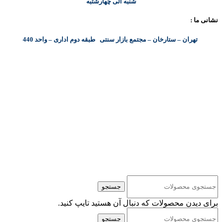
شنبه الی چهارشتبه
نشانی ما :
تهران – ستارخان – مجتمع بازار سنتی طبقه دوم اداری – واحد 440
کلیه حقوق مادی و معنوی این سایت متعلق به شرکت پایا پرداز نیواد ( سهامی خاص ) می‌باشد.
جستجو
برای دیدن محصولات که دنبال آن هستید تایپ کنید.
جستجو