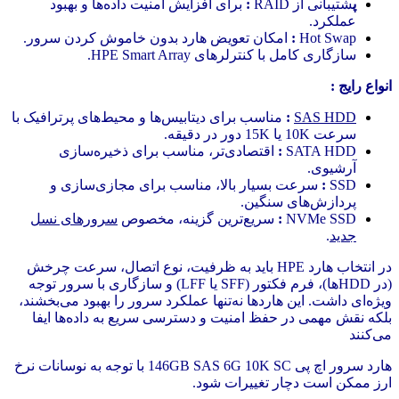
پ
شتیبانی از RAID
:
برای افزایش امنیت داده‌ها و بهبود
عملکرد.
Hot Swap
:
امکان تعویض هارد بدون خاموش کردن سرور.
سازگاری کامل با کنترلرهای HPE Smart Array.
انواع رایج :
SAS HDD
:
مناسب برای دیتابیس‌ها و محیط‌های پرترافیک با
سرعت 10K یا 15K دور در دقیقه.
SATA HDD
:
اقتصادی‌تر، مناسب برای ذخیره‌سازی
آرشیوی.
SSD
:
سرعت بسیار بالا، مناسب برای م
جازی‌سازی و
پردازش‌های سنگین.
NVMe SSD
:
سریع‌ترین گزینه، مخصوص
سرورهای نسل
جدید
.
در انتخاب هارد HPE باید به ظرفیت، نوع اتصال، سرعت چرخش
(در HDDها)، فرم فکتور (SFF یا LFF) و سازگاری با سرور توجه
ویژه‌ای داشت. این هاردها نه‌تنها عملکرد سرور را بهبود می‌بخشند،
بلکه نقش مهمی در حفظ امنیت و دسترسی سریع به داده‌ها ایفا
می‌کنند
هارد سرور اچ پی 146GB SAS 6G 10K SC با توجه به نوسانات نرخ
ارز ممکن است دچار تغییرات شود.