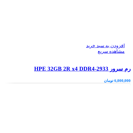
افزودن به سبد خرید
مشاهده سریع
رم سرور HPE 32GB 2R x4 DDR4‑2933
6,000,000
تومان