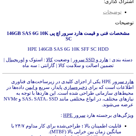
اشتراک گذاری:
توضیحات
توضیحات
مشخصات فنی و قیمت هارد سرور اچ پی 146GB SAS 6G 10K
SC
HPE 146GB SAS 6G 10K SFF SC HDD
دسته بندی :
هارد و SSD سرور
| وضعیت
کالا
: استوک و
اوریجینال
|
تضمین اصالت و سلامت کالا | گارانتی : سه ماه
هارد سرور
HPE یکی از اجزای کلیدی در زیرساخت‌های فناوری
اطلاعات است که برای
ذخیره‌سازی
پایدار، سریع و
ایمن
داده‌ها در
محیط‌های سازمانی طراحی شده است. این هاردها با توجه به
نیازهای مختلف، در انواع مختلفی مانند SAS، SATA، SSD و NVMe
عرضه می‌شوند.
ویژگی‌های برجسته هارد
سرور HPE
:
قابلیت اطمینان بالا
:
طراحی‌شده برای کار مداوم ۲۴/۷ با
میانگین زمان بین خرابی بالا (MTBF).