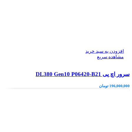
افزودن به سبد خرید
مشاهده سریع
سرور اچ پی DL380 Gen10 P06420-B21
196,000,000
تومان