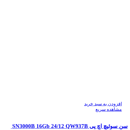
افزودن به سبد خرید
مشاهده سریع
سن سوئیچ اچ پی SN3000B 16Gb 24/12 QW937B