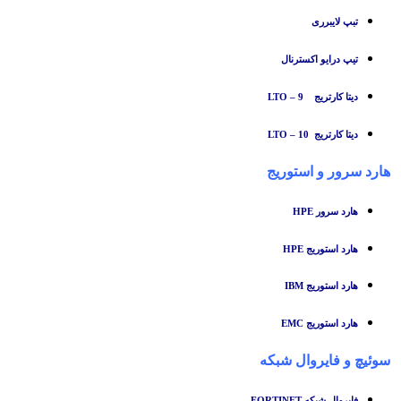
تبپ لایبرری
تیپ درایو اکسترنال
دیتا کارتریج LTO – 9
دیتا کارتریج LTO – 10
هارد سرور و استوریج
هارد سرور HPE
هارد استوریج HPE
هارد استوریج IBM
هارد استوریج EMC
سوئیچ
و
فایروال شبکه
فایروال شبکه FORTINET