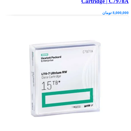
Cartridge | C7978A
8,000,000
تومان