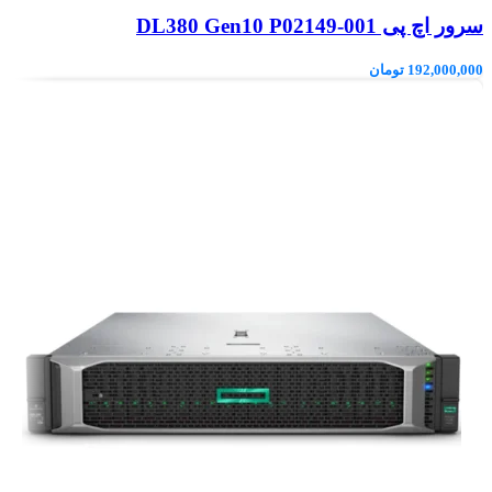
سرور اچ پی DL380 Gen10 P02149-001
192,000,000
تومان