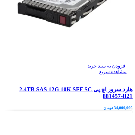
افزودن به سبد خرید
مشاهده سریع
هارد سرور اچ پی 2.4TB SAS 12G 10K SFF SC
881457-B21
34,000,000
تومان