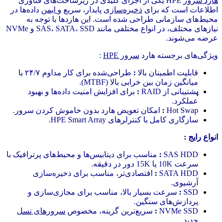
هارد سرور
HPE یکی از اجزای کلیدی در زیرساخت‌های فناوری
اطلاعات است که برای
ذخیره‌سازی
پایدار، سریع و
ایمن
داده‌ها در
محیط‌های سازمانی طراحی شده است. این هاردها با توجه به
نیازهای مختلف، در انواع مختلفی مانند SAS، SATA، SSD و NVMe
عرضه می‌شوند.
ویژگی‌های برجسته هارد
سرور HPE
:
قابلیت اطمینان بالا
:
طراحی‌شده برای کار مداوم ۲۴/۷ با
میانگین زمان بین خرابی بالا (MTBF).
پ
شتیبانی از RAID
:
برای افزایش امنیت داده‌ها و بهبود
عملکرد.
Hot Swap
:
امکان تعویض هارد بدون خاموش کردن سرور.
سازگاری کامل با کنترلرهای HPE Smart Array.
انواع رایج :
SAS HDD
:
مناسب برای دیتابیس‌ها و محیط‌های پرترافیک با
سرعت 10K یا 15K دور در دقیقه.
SATA HDD
:
اقتصادی‌تر، مناسب برای ذخیره‌سازی
آرشیوی.
SSD
:
سرعت بسیار بالا، مناسب برای مجازی‌سازی و
پردازش‌های سنگین.
NVMe SSD
:
سریع‌ترین گزینه، مخصوص
سرورهای نسل
جدید
.