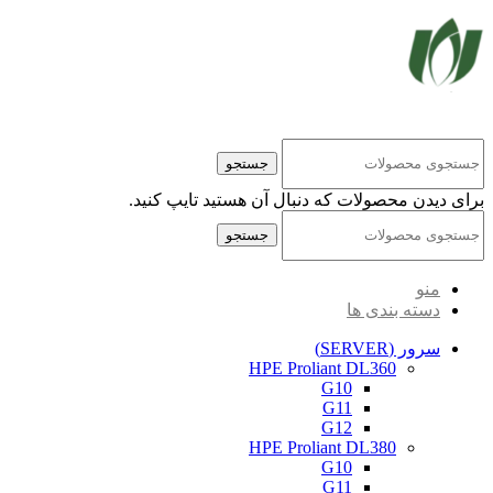
کلیه حقوق مادی و معنوی این سایت متعلق به شرکت پایا پرداز نیواد ( سهامی خاص ) می‌باشد.
جستجو
برای دیدن محصولات که دنبال آن هستید تایپ کنید.
جستجو
منو
دسته بندی ها
سرور (SERVER)
HPE Proliant DL360
G10
G11
G12
HPE Proliant DL380
G10
G11