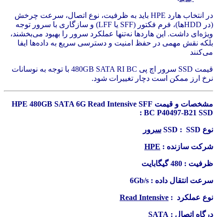
در انتخاب هارد HPE باید به ظرفیت، نوع اتصال، سرعت چرخش
(در HDDها)، فرم فکتور (SFF یا LFF) و سازگاری با سرور توجه
ویژه‌ای داشت. این هاردها نه‌تنها عملکرد سرور را بهبود می‌بخشند،
بلکه نقش مهمی در حفظ امنیت و دسترسی سریع به داده‌ها ایفا
می‌کنند
قیمت SSD سرور اچ پی 480GB SATA RI BC با توجه به نوسانات
نرخ ارز ممکن است دچار تغییرات شود.
مشخصات و قیمت HPE 480GB SATA 6G Read Intensive SFF
BC P40497-B21 SSD :
نوع SSD : SSD
سرور
شرکت سازنده :
HPE
ظرفیت : 480 گیگابایت
سرعت انتقال داده : 6Gb/s
نوع عملکرد :
Read Intensive
درگاه اتصال :
SATA