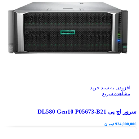
افزودن به سبد خرید
مشاهده سریع
سرور اچ پی DL580 Gen10 P05673-B21
934,000,000
تومان