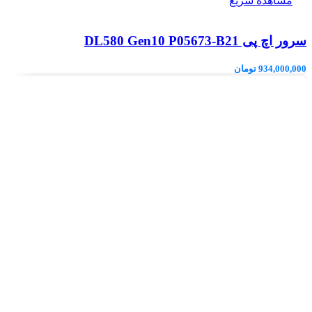
مشاهده سریع
سرور اچ پی DL580 Gen10 P05673-B21
934,000,000
تومان