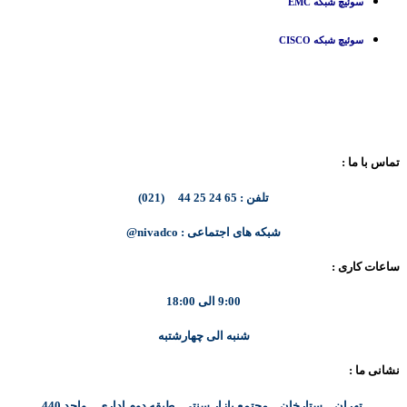
سوئیچ شبکه EMC
سوئیچ شبکه CISCO
تماس با ما :
تلفن : 65 24 25 44 (021)
شبکه های اجتماعی : nivadco@
ساعات کاری :
9:00 الی 18:00
شنبه الی چهارشتبه
نشانی ما :
تهران – ستارخان – مجتمع بازار سنتی طبقه دوم اداری – واحد 440