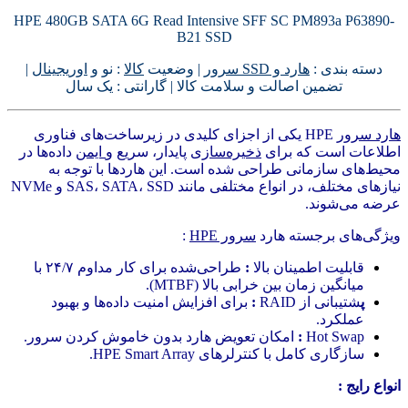
HPE 480GB SATA 6G Read Intensive SFF SC PM893a P63890-
B21 SSD
دسته بندی :
هارد و SSD سرور
| وضعیت
کالا
: نو و
اوریجینال
|
تضمین اصالت و سلامت کالا | گارانتی : یک سال
هارد سرور
HPE یکی از اجزای کلیدی در زیرساخت‌های فناوری
اطلاعات است که برای
ذخیره‌سازی
پایدار، سریع و
ایمن
داده‌ها در
محیط‌های سازمانی طراحی شده است. این هاردها با توجه به
نیازهای مختلف، در انواع مختلفی مانند SAS، SATA، SSD و NVMe
عرضه می‌شوند.
ویژگی‌های برجسته هارد
سرور HPE
:
قابلیت اطمینان بالا
:
طراحی‌شده برای کار مداوم ۲۴/۷ با
میانگین زمان بین خرابی بالا (MTBF).
پ
شتیبانی از RAID
:
برای افزایش امنیت داده‌ها و بهبود
عملکرد.
Hot Swap
:
امکان تعویض هارد بدون خاموش کردن سرور.
سازگاری کامل با کنترلرهای HPE Smart Array.
انواع رایج :