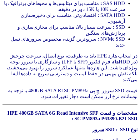
SAS HDD
:
مناسب برای دیتابیس‌ها و محیط‌های پرترافیک با
سرعت 10K یا 15K دور در دقیقه.
SATA HDD
:
اقتصادی‌تر، مناسب برای ذخیره‌سازی
آرشیوی.
SSD
:
سرعت بسیار بالا، مناسب برای مجازی‌سازی و
پردازش‌های سنگین.
NVMe SSD
:
سریع‌ترین گزینه، مخصوص
سرورهای نسل
جدید
.
در انتخاب هارد HPE باید به ظرفیت، نوع اتصال، سرعت چرخش
(در HDDها)، فرم فکتور (SFF یا LFF) و سازگاری با سرور توجه
ویژه‌ای داشت. این هاردها نه‌تنها عملکرد سرور را بهبود می‌بخشند،
بلکه نقش مهمی در حفظ امنیت و دسترسی سریع به داده‌ها ایفا
می‌کنند
قیمت SSD سرور اچ پی 480GB SATA RI SC PM893a با توجه به
نوسانات نرخ ارز ممکن است دچار تغییرات شود.
مشخصات و قیمت HPE 480GB SATA 6G Read Intensive SFF
SC PM893a P63890-B21 SSD :
نوع SSD : SSD
سرور