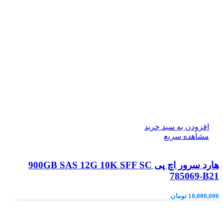
افزودن به سبد خرید
مشاهده سریع
هارد سرور اچ پی 900GB SAS 12G 10K SFF SC
785069-B21
18,000,000
تومان