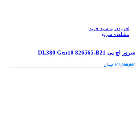
افزودن به سبد خرید
مشاهده سریع
سرور اچ پی DL380 Gen10 826565-B21
198,000,000
تومان