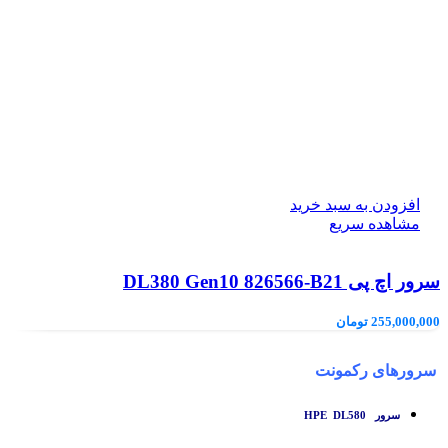
افزودن به سبد خرید
مشاهده سریع
سرور اچ پی DL380 Gen10 826566-B21
255,000,000
تومان
سرورهای رکمونت
سرور HPE DL580