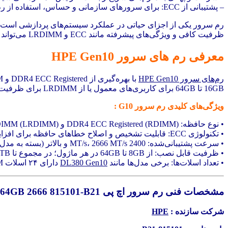
– پشتیبانی از ECC: برای سرورهای سازمانی و حساس، استفاده از رم ECC توصیه می‌شود تا از بروز خطاهای حافظه جلوگیری شود.
رم سرور یکی از اجزای حیاتی در عملکرد سیستم‌های پردازشی است و ان
ظرفیت کافی و ویژگی‌های پیشرفته مانند ECC و LRDIMM می‌تواند به بهبود عملکرد کلی سیستم کمک کند.
معرفی رم های سرور HPE Gen10
رم‌های سرور HPE Gen10
16GB تا 64GB برای کاربری‌های معمول یا از LRDIMM برای ظرفیت‌های چند ترابایتی استفاده کنی
ویژگی‌های کلیدی رم سرور G10 :
• نوع حافظه: DDR4 ECC Registered (RDIMM) و Load-Reduced DIMM (LRDIMM)
• تکنولوژی ECC: قابلیت تشخیص و اصلاح خطاهای حافظه برای افزایش پایداری در محیط‌های کاری حساس
• سرعت پشتیبانی‌شده: 2400 MT/s، 2666 MT/s و بالاتر (بسته به مدل پردازنده و پیکربندی)
• ظرفیت قابل نصب: از 8GB تا 64GB در هر ماژول؛ در مجموع تا 3TB حافظه در برخی مدل‌های
• تعداد اسلات‌ها: برخی مدل‌ها مانند
DL380 Gen10
دارای ۲۴ اسلات DIMM هستند
مشخصات فنی رم سرور اچ پی 64GB 2666 815101-B21
شرکت سازنده :
HPE