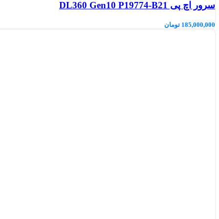
سرور اچ پی DL360 Gen10 P19774-B21
185,000,000
تومان