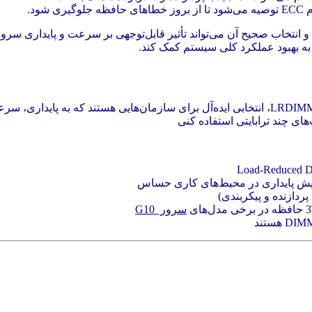
تخاب صحیح آن می‌تواند تأثیر قابل‌توجهی بر سرعت و پایداری سرور د
با بهره‌گیری از DDR4 ECC Registered و LRDIMM، انتخابی ایده‌آل برای سازمان‌هایی هست
سرور G10