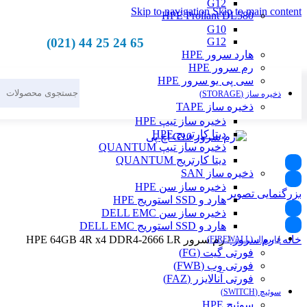
G12
Skip to navigation
Skip to main content
HPE Proliant DL580
G10
65 24 25 44 (021)
G12
هارد سرور HPE
رم سرور HPE
سی پی یو سرور HPE
ذخیره ساز (STORAGE)
ذخیره ساز TAPE
ذخیره ساز تیپ HPE
دیتا کارتریج HPE
ذخیره ساز تیپ QUANTUM
دیتا کارتریج QUANTUM
ذخیره ساز SAN
ذخیره ساز سن HPE
بزرگنمایی تصویر
هارد و SSD استوریج HPE
ذخیره ساز سن DELL EMC
هارد و SSD استوریج DELL EMC
خانه
/
رم سرور
/
رم سرور HPE 64GB 4R x4 DDR4-2666 LR
فایروال (FIREWALL)
فورتی گیت (FG)
فورتی وب (FWB)
فورتی آنالایزر (FAZ)
سوئیچ (SWITCH)
سوئیچ HPE