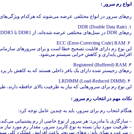
انواع رم سرور :
رم‌های سرور در انواع مختلفی عرضه می‌شوند که هرکدام ویژگی‌های خاص
۱. DDR (Double Data Rate)
رم‌های DDR در نسل‌های مختلفی عرضه شده‌اند، از DDR1 تا DDR5. هر نسل جدید سرعت بالاتر، مصرف انرژی کمتر و پهنای باند بیشتری نسبت به نسل قبلی دارد.
۲. ECC (Error-Correcting Code) RAM
افزایش پایداری و کاهش خرابی سیستم می‌شود.
۳. Registered (Buffered) RAM
رم‌های رجیستر شده دارای یک بافر داخلی هستند که به کاهش بار پرد
۴. LRDIMM (Load-Reduced DIMM)
این نوع رم برای سرورهایی که نیاز به ظرفیت بالای حافظه دارند، طراحی شده است. LRDIMM با کاهش بار الکتریکی روی گذرگاه حافظه، امکان استفاده از ظر
نکات مهم در انتخاب رم سرو
ر :
هنگام انتخاب رم برای سرور، باید به چندین عامل توجه کرد:
– سازگاری با مادربرد: هر سرور از نوع خاصی از رم پشتیبانی می‌کند، 
– ظرفیت مورد نیاز: بسته به نوع کاربرد سرور، مقدار رم مورد نیاز 
– سرعت و پهنای باند: رم‌های سریع‌تر باعث افزایش عملکرد کلی سیستم 