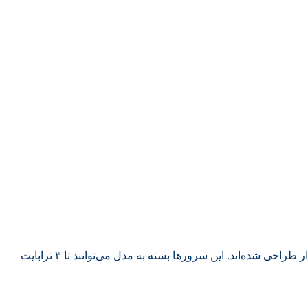
رم‌های سرور نسل ۱۰ اچ‌پی (HPE ProLiant Gen10) از نوع DDR4 ECC Registered و LRDIMM هستند که برای کاربری‌های سنگین و پایدار طراحی شده‌اند. این سرورها بسته به مدل می‌توانند تا ۳ ترابایت