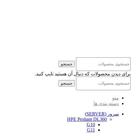
کلیه حقوق مادی و معنوی این سایت متعلق به شرکت پایا پرداز نیواد ( سهامی خاص ) می‌باشد.
جستجو
برای دیدن محصولات که دنبال آن هستید تایپ کنید.
جستجو
منو
دسته بندی ها
سرور (SERVER)
HPE Proliant DL360
G10
G11