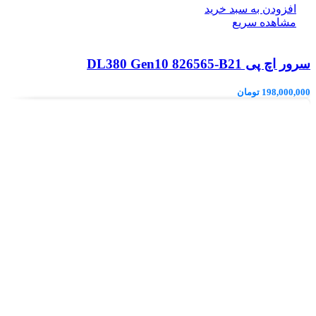
افزودن به سبد خرید
مشاهده سریع
سرور اچ پی DL380 Gen10 826565-B21
198,000,000
تومان