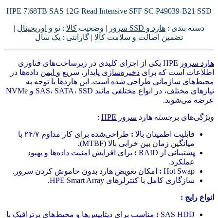
HPE 7.68TB SAS 12G Read Intensive SFF SC P49039-B21 SSD
دسته بندی :
هارد و SSD سرور
| وضعیت
کالا
: نو و
اوریجینال
|
تضمین اصالت و سلامت کالا | گارانتی : یک سال
هارد سرور
HPE یکی از اجزای کلیدی در زیرساخت‌های فناوری
اطلاعات است که برای
ذخیره‌سازی
پایدار، سریع و
ایمن
داده‌ها در
محیط‌های سازمانی طراحی شده است. این هاردها با توجه به
نیازهای مختلف، در انواع مختلفی مانند SAS، SATA، SSD و NVMe
عرضه می‌شوند.
ویژگی‌های برجسته هارد
سرور HPE
:
قابلیت اطمینان بالا
:
طراحی‌شده برای کار مداوم ۲۴/۷ با
میانگین زمان بین خرابی بالا (MTBF).
پ
شتیبانی از RAID
:
برای افزایش امنیت داده‌ها و بهبود
عملکرد.
Hot Swap
:
امکان تعویض هارد بدون خاموش کردن سرور.
سازگاری کامل با کنترلرهای HPE Smart Array.
انواع رایج :
SAS HDD
:
مناسب برای دیتابیس‌ها و محیط‌های پرترافیک با