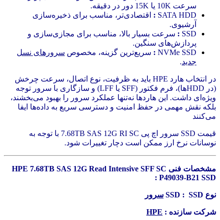
سرعت 10K یا 15K دور در دقیقه.
SATA HDD
:
اقتصادی‌تر، مناسب برای ذخیره‌سازی
آرشیوی.
SSD
:
سرعت بسیار بالا، مناسب برای مجازی‌سازی و
پردازش‌های سنگین.
NVMe SSD
:
سریع‌ترین گزینه، مخصوص
سرورهای نسل
جدید
.
در انتخاب هارد HPE باید به ظرفیت، نوع اتصال، سرعت چرخش
(در HDDها)، فرم فکتور (SFF یا LFF) و سازگاری با سرور توجه
ویژه‌ای داشت. این هاردها نه‌تنها عملکرد سرور را بهبود می‌بخشند،
بلکه نقش مهمی در حفظ امنیت و دسترسی سریع به داده‌ها ایفا
می‌کنند
قیمت SSD سرور اچ پی 7.68TB SAS 12G RI SC با توجه به
نوسانات نرخ ارز ممکن است دچار تغییرات شود.
مشخصات فنی HPE 7.68TB SAS 12G Read Intensive SFF SC
P49039-B21 SSD :
نوع SSD : SSD
سرور
شرکت سازنده :
HPE