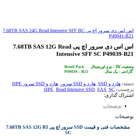
اس اس دی سرور اچ پی 7.68TB SAS 24G Read Intensive SFF BC
P49041-B21
اس اس دی سرور اچ پی 7.68TB SAS 12G Read
Intensive SFF SC P49039-B21
Retail Pack وضعیت کالا : نو و اوریجینال
P49039 – B21 گارانتی : یک سال
دسته:
هارد و SSD
,
هارد و SSD سرور
,
هارد و SSD سرور HPE
برچسب:
SC
,
SAS
,
Read Intensive SSD
,
HPE
اشتراک گذاری:
توضیحات
توضیحات
مشخصات فنی و قیمت SSD سرور اچ پی 7.68TB SAS 12G RI
SC