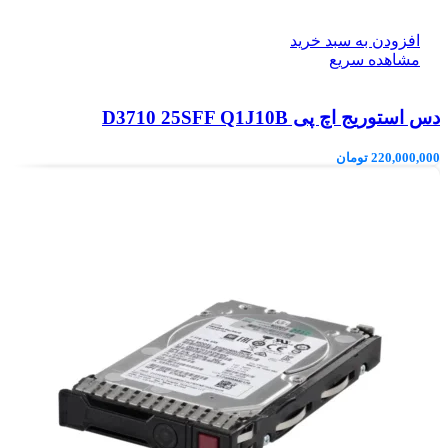
افزودن به سبد خرید
مشاهده سریع
دس استوریج اچ پی D3710 25SFF Q1J10B
220,000,000
تومان