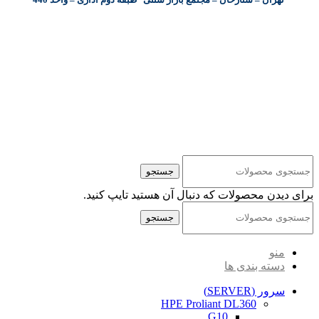
کلیه حقوق مادی و معنوی این سایت متعلق به شرکت پایا پرداز نیواد ( سهامی خاص ) می‌باشد.
جستجو
برای دیدن محصولات که دنبال آن هستید تایپ کنید.
جستجو
منو
دسته بندی ها
سرور (SERVER)
HPE Proliant DL360
G10