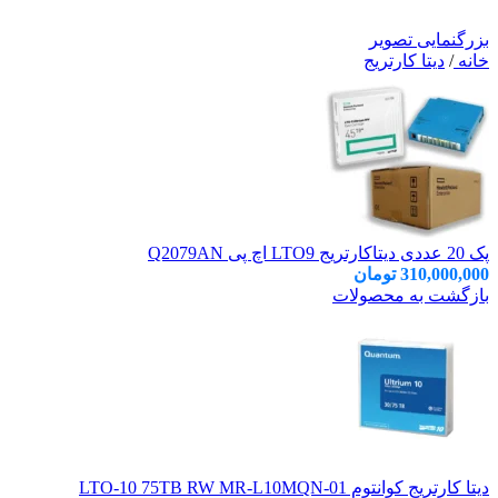
بزرگنمایی تصویر
خانه
/
دیتا کارتریج
پک 20 عددی دیتاکارتریج LTO9 اچ پی Q2079AN
310,000,000
تومان
بازگشت به محصولات
دیتا کارتریج کوانتوم LTO-10 75TB RW MR‑L10MQN‑01