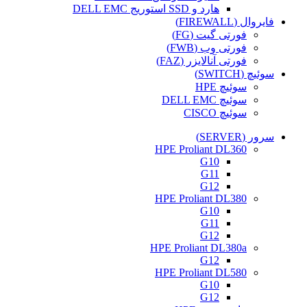
هارد و SSD استوریج DELL EMC
فایروال (FIREWALL)
فورتی گیت (FG)
فورتی وب (FWB)
فورتی آنالایزر (FAZ)
سوئیچ (SWITCH)
سوئیچ HPE
سوئیچ DELL EMC
سوئیچ CISCO
سرور (SERVER)
HPE Proliant DL360
G10
G11
G12
HPE Proliant DL380
G10
G11
G12
HPE Proliant DL380a
G12
HPE Proliant DL580
G10
G12