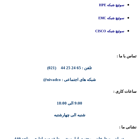
سوئیچ شبکه HPE
سوئیچ شبکه EMC
سوئیچ شبکه CISCO
تماس با ما :
تلفن : 65 24 25 44 (021)
شبکه های اجتماعی : nivadco@
ساعات کاری :
9:00 الی 18:00
شنبه الی چهارشتبه
نشانی ما :
تهران – ستارخان – مجتمع بازار سنتی طبقه دوم اداری – واحد 440