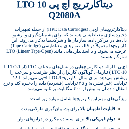
دیتاکارتریج اچ پی LTO 10
Q2080A
دیتاکارتریج‌های اچ‌پی (HPE Data Cartridges) از جمله تجهیزات
ذخیره‌سازی مغناطیسی هستند که برای پشتیبان‌گیری و آرشیو
داده‌ها در مراکز داده، سازمان‌ها و شرکت‌ها به‌کار می‌روند. این
کارتریج‌ها معمولاً در قالب نوارهای مغناطیسی (Tape Cartridge)
عرضه می‌شوند و با استانداردهایی مانند LTO (Linear Tape-Open)
سازگار هستند.
اچ‌پی با ارائه دیتاکارتریج‌هایی در نسل‌های مختلف LTO (از LTO-1 تا
LTO-10 ) نیازهای گوناگون کاربران از نظر ظرفیت و سرعت را
پوشش می‌دهد. برای مثال، کارتریج LTO-9 اچ‌پی می‌تواند تا ۱۸
ترابایت (غیر فشرده) و ۴۵ ترابایت (فشرده) داده را ذخیره کند و نرخ
انتقال داده آن به بیش از ۴۰۰ مگابایت بر ثانیه می‌رسد.
ویژگی‌های مهم این کارتریج‌ها شامل موارد زیر است:
قابلیت اطمینان بالا
برای پشتیبان‌گیری طولانی‌مدت
دوام فیزیکی بالا
برای استفاده مکرر در درایوهای نوار
پشتیبانی از رمزنگاری سخت‌افزاری
برای حفاظت از