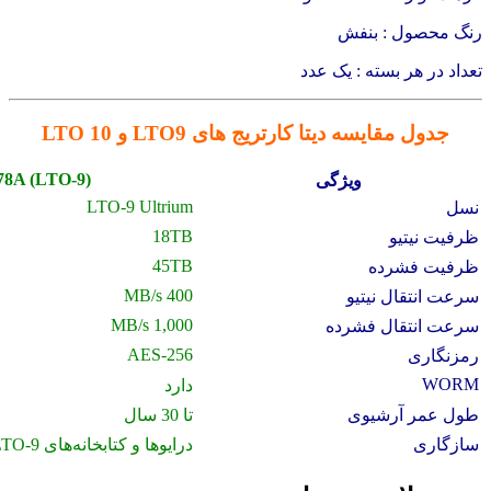
رنگ محصول : بنفش
تعداد در هر بسته : یک عدد
جدول مقایسه دیتا کارتریج های LTO9 و LTO 10
8A (LTO‑9)
ویژگی
LTO‑9 Ultrium
نسل
18TB
ظرفیت نیتیو
45TB
ظرفیت فشرده
400 MB/s
سرعت انتقال نیتیو
1,000 MB/s
سرعت انتقال فشرده
AES‑256
رمزنگاری
WORM
دارد
طول عمر آرشیوی
تا 30 سال
سازگاری
درایوها و کتابخانه‌های LTO‑9