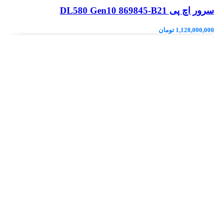
سرور اچ پی DL580 Gen10 869845-B21
1,128,000,000
تومان