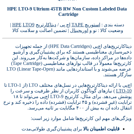
HPE LTO‑9 Ultrium 45TB RW Non Custom Labeled Data
Cartridge
دسته بندی :
استوریچ TAPE
اچ پی
/
دیتاکارتریج
LTO9
HPE
|
وضعیت کالا : نو و
اوریجینال
| تضمین اصالت و سلامت کالا
دیتاکارتریج‌های اچ‌پی (HPE Data Cartridges) از جمله تجهیزات
ذخیره‌سازی مغناطیسی هستند که برای پشتیبان‌گیری و آرشیو
داده‌ها در مراکز داده، سازمان‌ها و شرکت‌ها به‌کار می‌روند. این
کارتریج‌ها معمولاً در قالب نوارهای مغناطیسی (Tape Cartridge)
عرضه می‌شوند و با استانداردهایی مانند LTO (Linear Tape-Open)
سازگار هستند.
اچ‌پی با ارائه دیتاکارتریج‌هایی در نسل‌های مختلف LTO (از LTO-1 تا
LTO-10
) نیازهای گوناگون کاربران از نظر ظرفیت و سرعت را
پوشش می‌دهد. برای مثال، کارتریج LTO-9 اچ‌پی می‌تواند تا ۱۸
ترابایت (غیر فشرده) و ۴۵ ترابایت (فشرده) داده را ذخیره کند و نرخ
انتقال داده آن به بیش از ۴۰۰ مگابایت بر ثانیه می‌رسد.
ویژگی‌های مهم این کارتریج‌ها شامل موارد زیر است:
قابلیت اطمینان بالا
برای پشتیبان‌گیری طولانی‌مدت