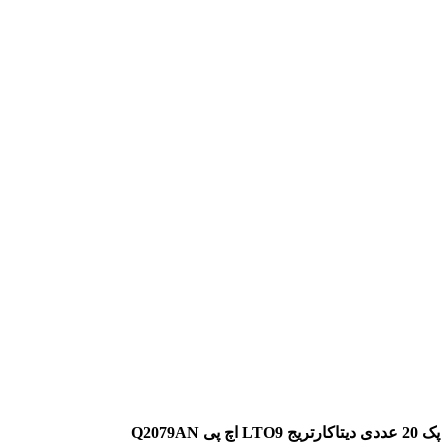
پک 20 عددی دیتاکارتریج LTO9 اچ پی Q2079AN