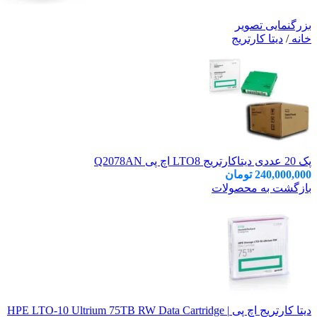
بزرگنمایی تصویر
خانه
/
دیتا کارتریج
پک 20 عددی دیتاکارتریج LTO8 اچ پی Q2078AN
240,000,000
تومان
بازگشت به محصولات
دیتا کارتریج اچ پی HPE LTO‑10 Ultrium 75TB RW Data Cartridge |