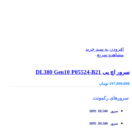
افزودن به سبد خرید
مشاهده سریع
سرور اچ پی DL380 Gen10 P05524-B21
197,000,000
تومان
سرورهای رکمونت
سرور HPE DL580
سرور HPE DL380