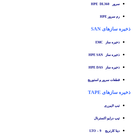
سرور HPE DL360
رم سرور HPE
ذخیره سازهای SAN
ذخیره ساز
EMC
ذخیره ساز HPE SAN
ذخیره ساز HPE DAS
قطعات سرور و استوریج
ذخیره سازهای TAPE
تبپ لایبرری
تیپ درایو اکسترنال
دیتا کارتریج LTO – 9