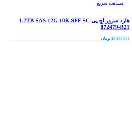
مشاهده سریع
هارد سرور اچ پی 1.2TB SAS 12G 10K SFF SC
872479-B21
20,000,000
تومان