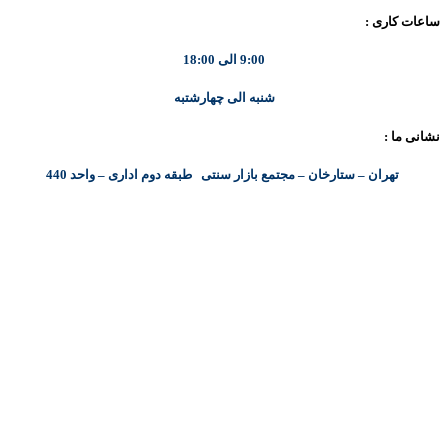
ساعات کاری :
9:00 الی 18:00
شنبه الی چهارشتبه
نشانی ما :
تهران – ستارخان – مجتمع بازار سنتی طبقه دوم اداری – واحد 440
کلیه حقوق مادی و معنوی این سایت متعلق به شرکت پایا پرداز نیواد ( سهامی خاص ) می‌باشد.