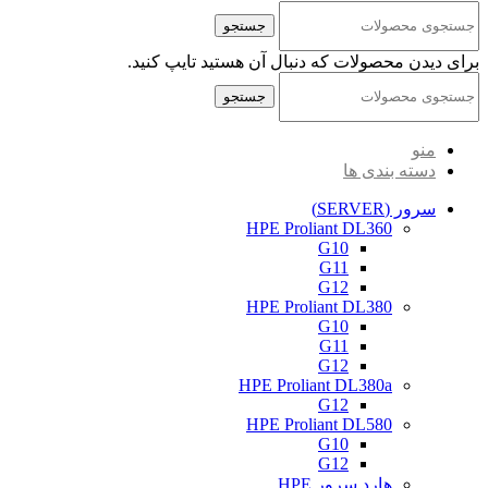
جستجو
برای دیدن محصولات که دنبال آن هستید تایپ کنید.
جستجو
منو
دسته بندی ها
سرور (SERVER)
HPE Proliant DL360
G10
G11
G12
HPE Proliant DL380
G10
G11
G12
HPE Proliant DL380a
G12
HPE Proliant DL580
G10
G12
هارد سرور HPE