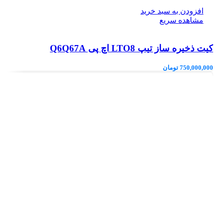
افزودن به سبد خرید
مشاهده سریع
کیت ذخیره ساز تیپ LTO8 اچ پی Q6Q67A
750,000,000
تومان