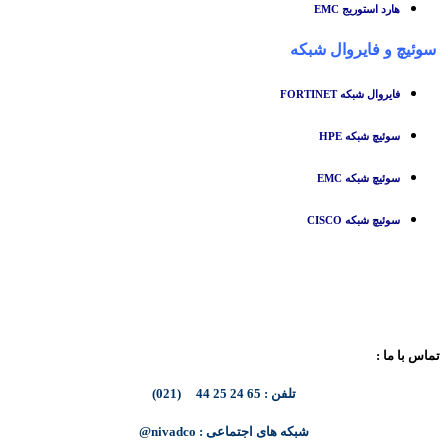
هارد استوریج EMC
سوئیچ
و
فایروال شبکه
فایروال شبکه FORTINET
سوئیچ شبکه HPE
سوئیچ شبکه EMC
سوئیچ شبکه CISCO
تماس با ما :
تلفن : 65 24 25 44 (021)
شبکه های اجتماعی : nivadco@