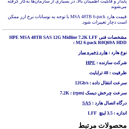
پایدار و قابلیت اطمینان بالا، در بسیاری از سازمان‌ها به‌کار گرفته
می‌شوند
قیمت هارد MSA 48TB 6‑pack با توجه به نوسانات نرخ ارز ممکن
است دچار تغییرات شود.
مشخصات فنی HPE MSA 48TB SAS 12G Midline 7.2K LFF
M2 6‑pack R0Q69A HDD :
نوع هارد :
هارد ذخیره ساز
شرکت سازنده :
HPE
ظرفیت : 48 ترابایت
سرعت انتقال داده : 12Gb/s
سرعت چرخش دیسک (rpm) : 7.2K
درگاه اتصال هارد :
SAS
اندازه : 3.5 اینچ LFF
محصولات مرتبط