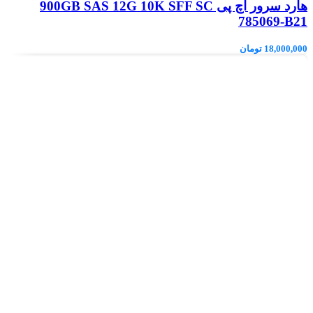
هارد سرور اچ پی 900GB SAS 12G 10K SFF SC
785069-B21
18,000,000
تومان