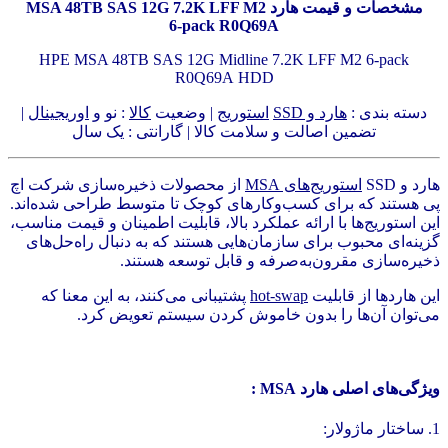
مشخصات و قیمت هارد MSA 48TB SAS 12G 7.2K LFF M2
6‑pack R0Q69A
HPE MSA 48TB SAS 12G Midline 7.2K LFF M2 6‑pack
R0Q69A HDD
دسته بندی :
هارد و SSD
استوریج
| وضعیت
کالا
: نو و
اوریجینال
|
تضمین اصالت و سلامت کالا | گارانتی : یک سال
هارد و SSD
استوریج‌های MSA
از محصولات ذخیره‌سازی شرکت اچ
پی هستند که برای کسب‌وکارهای کوچک تا متوسط طراحی شده‌اند.
این استوریج‌ها با ارائه عملکرد بالا، قابلیت اطمینان و قیمت مناسب،
گزینه‌ای محبوب برای سازمان‌هایی هستند که به دنبال راه‌حل‌های
ذخیره‌سازی مقرون‌به‌صرفه و قابل توسعه هستند.
این هاردها از قابلیت
hot-swap
پشتیبانی می‌کنند، به این معنا که
می‌توان آن‌ها را بدون خاموش کردن سیستم تعویض کرد.
ویژگی‌های اصلی هارد MSA :
1. ساختار ماژولار: