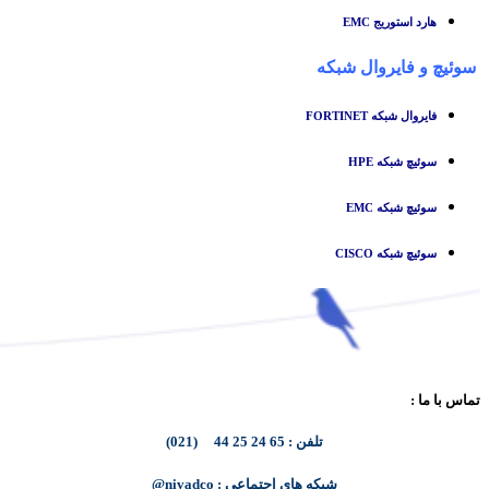
هارد استوریج EMC
سوئیچ
و
فایروال شبکه
فایروال شبکه FORTINET
سوئیچ شبکه HPE
سوئیچ شبکه EMC
سوئیچ شبکه CISCO
تماس با ما :
تلفن : 65 24 25 44 (021)
شبکه های اجتماعی : nivadco@