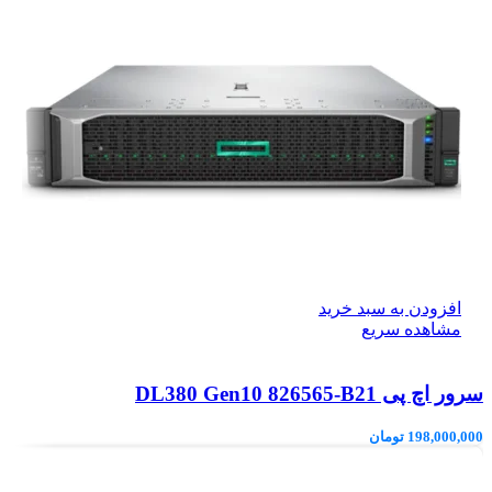
افزودن به سبد خرید
مشاهده سریع
سرور اچ پی DL380 Gen10 826565-B21
198,000,000
تومان