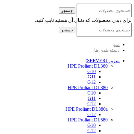
کلیه حقوق مادی و معنوی این سایت متعلق به شرکت پایا پرداز نیواد ( سهامی خاص ) می‌باشد.
جستجو
برای دیدن محصولات که دنبال آن هستید تایپ کنید.
جستجو
منو
دسته بندی ها
سرور (SERVER)
HPE Proliant DL360
G10
G11
G12
HPE Proliant DL380
G10
G11
G12
HPE Proliant DL380a
G12
HPE Proliant DL580
G10
G12