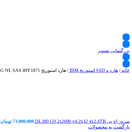
بزرگنمایی تصویر
خانه
/
هارد و SSD استوریج IBM
/
هارد استوریج IBM 2TB LFF 7.2K 6G NL SAS 49Y1871
سرور اچ پی DL380 G9 2x2690 v4-2x32 4x2.4TB
73,000,000
تومان
بازگشت به محصولات