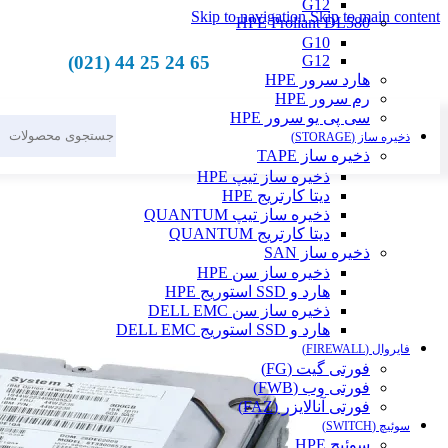
G12
Skip to navigation
Skip to main content
HPE Proliant DL580
G10
65 24 25 44 (021)
G12
هارد سرور HPE
رم سرور HPE
سی پی یو سرور HPE
ذخیره ساز (STORAGE)
ذخیره ساز TAPE
ذخیره ساز تیپ HPE
دیتا کارتریج HPE
ذخیره ساز تیپ QUANTUM
دیتا کارتریج QUANTUM
ذخیره ساز SAN
ذخیره ساز سن HPE
هارد و SSD استوریج HPE
ذخیره ساز سن DELL EMC
هارد و SSD استوریج DELL EMC
فایروال (FIREWALL)
فورتی گیت (FG)
فورتی وب (FWB)
فورتی آنالایزر (FAZ)
سوئیچ (SWITCH)
سوئیچ HPE