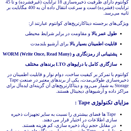
کوانتوم دارای ظرفیت ذخیره‌سازی 18 ترابایت (غیرفشرده) و تا 45
ترابایت (فشرده) است و سرعت انتقال داده آن به 400 مگابایت بر
ثانیه می‌رسد.
ویژگی‌های برجسته دیتاکارتریج‌های کوانتوم عبارتند از:
طول عمر بالا
و مقاومت در برابر شرایط محیطی
قابلیت اطمینان بسیار بالا
برای آرشیو بلندمدت
پشتیبانی از رمزنگاری و WORM (Write Once, Read Many)
سازگاری کامل با درایوهای LTO برندهای مختلف
کوانتوم با تمرکز بر کیفیت ساخت، دوام نوار و قابلیت اطمینان در
ذخیره‌سازی طولانی‌مدت، یکی از برندهای معتبر در صنعت Tape
Storage به شمار می‌رود و دیتاکارتریج‌های آن گزینه‌ای ایده‌آل برای
مراکز داده و آرشیوهای دیجیتال هستند.
مزایای تکنولوژی Tape :
Tape ها فضای بیشتری را نسبت به سایر تجهیزات ذخیره
سازی اطلاعات در اختیار قرار می دهند.
در مقابل حجم زیاد ذخیره سازی، کم هزینه هستند.
طول عمر Tape ها نسبت به سایر دستگاه های ذخیره سازی