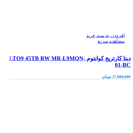
افزودن به سبد خرید
مشاهده سریع
دیتا کارتریج کوانتوم LTO9 45TB RW MR-L9MQN-
01-BC
27,000,000
تومان