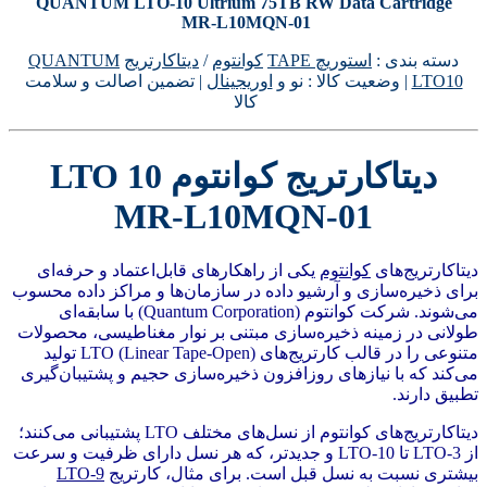
QUANTUM LTO‑10 Ultrium 75TB RW Data Cartridge
MR‑L10MQN‑01
دسته بندی :
استوریچ TAPE
کوانتوم
/
دیتاکارتریج
QUANTUM
LTO10
| وضعیت کالا : نو و
اوریجینال
| تضمین اصالت و سلامت
کالا
دیتاکارتریج کوانتوم LTO 10
MR‑L10MQN‑01
دیتاکارتریج‌های
کوانتوم
یکی از راهکارهای قابل‌اعتماد و حرفه‌ای
برای ذخیره‌سازی و آرشیو داده در سازمان‌ها و مراکز داده محسوب
می‌شوند. شرکت کوانتوم (Quantum Corporation) با سابقه‌ای
طولانی در زمینه ذخیره‌سازی مبتنی بر نوار مغناطیسی، محصولات
متنوعی را در قالب کارتریج‌های LTO (Linear Tape-Open) تولید
می‌کند که با نیازهای روزافزون ذخیره‌سازی حجیم و پشتیبان‌گیری
تطبیق دارند.
دیتاکارتریج‌های کوانتوم از نسل‌های مختلف LTO پشتیبانی می‌کنند؛
از LTO-3 تا LTO-10 و جدیدتر، که هر نسل دارای ظرفیت و سرعت
بیشتری نسبت به نسل قبل است. برای مثال، کارتریج
LTO-9