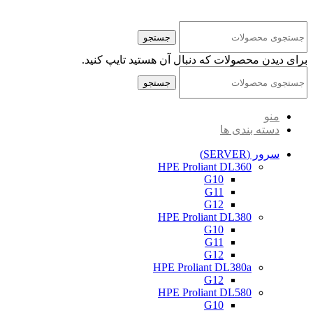
کلیه حقوق مادی و معنوی این سایت متعلق به شرکت پایا پرداز نیواد ( سهامی خاص ) می‌باشد.
جستجو
برای دیدن محصولات که دنبال آن هستید تایپ کنید.
جستجو
منو
دسته بندی ها
سرور (SERVER)
HPE Proliant DL360
G10
G11
G12
HPE Proliant DL380
G10
G11
G12
HPE Proliant DL380a
G12
HPE Proliant DL580
G10