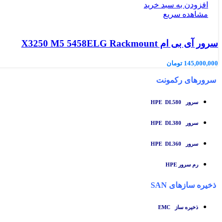
افزودن به سبد خرید
مشاهده سریع
سرور آی بی ام X3250 M5 5458ELG Rackmount
145,000,000
تومان
سرورهای رکمونت
سرور HPE DL580
سرور HPE DL380
سرور HPE DL360
رم سرور HPE
ذخیره سازهای SAN
ذخیره ساز
EMC