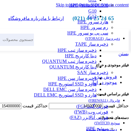
Skip to navigation
Skip to main content
HPE Proliant DL580
G10
G12
65 24 25 44 (021)
ارتباط با ما
درباره ما
فروشگاه
هارد سرور HPE
رم سرور HPE
سی پی یو سرور HPE
ذخیره ساز (STORAGE)
ذخیره ساز TAPE
ذخیره ساز تیپ HPE
بستن
دیتا کارتریج HPE
ذخیره ساز تیپ QUANTUM
فیلتر موجودی و حراج
دیتا کارتریج QUANTUM
ذخیره ساز SAN
فروش ویژه
ذخیره ساز سن HPE
موجود در انبار
هارد و SSD استوریج HPE
ذخیره ساز سن DELL EMC
فیلتر براساس قیمت:
هارد و SSD استوریج DELL EMC
فایروال (FIREWALL)
حداقل قیمت
حداکثر قیمت
فورتی گیت (FG)
فورتی وب (FWB)
فورتی آنالایزر (FAZ)
دسته‌های محصولات
سوئیچ (SWITCH)
سوئیچ HPE
دسته بندی نشده