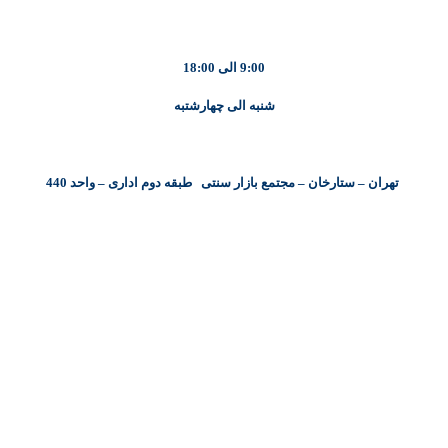
9:00 الی 18:00
شنبه الی چهارشتبه
تهران – ستارخان – مجتمع بازار سنتی طبقه دوم اداری – واحد 440
کلیه حقوق مادی و معنوی این سایت متعلق به شرکت پایا پرداز نیواد ( سهامی خاص ) می‌باشد.