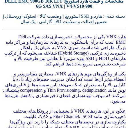
مشخصات و قیمت هارد
استوریج
900GB 10K LFF
DELL EMC
6G SAS VNX | V4-VS10-900
دسته بندی :
هارد و SSD
استوریج
| وضعیت کالا :
استوک اوریجینال
|
تضمین اصالت و سلامت کالا | گارانتی : یک سال
هارد VNX یکی از محصولات ذخیره‌سازی داده شرکت Dell
EMC است که برای پاسخگویی به نیازهای سازمان‌ها و مراکز داده
بزرگ طراحی شده است. سری VNX به عنوان یک راهکار
ذخیره‌سازی ترکیبی (Hybrid Storage) شناخته می‌شود که از ترکیب
هاردهای HDD و SSD بهره می‌برد تا تعادلی بین ظرفیت بالا و
سرعت دسترسی سریع به داده‌ها فراهم کند.
یکی از ویژگی‌های مهم هاردهای VNX، معماری مقیاس‌پذیر و
انعطاف‌پذیر آن‌ها است که امکان مدیریت حجم‌های زیاد داده با
کارایی بالا را به مدیران شبکه می‌دهد. این سیستم‌ها از فناوری‌های
نوین مانند Thin Provisioning، deduplication و compression پشتیبانی
می‌کنند که موجب بهینه‌سازی فضای ذخیره‌سازی و کاهش هزینه‌ها
می‌شود.
علاوه بر این، هاردهای VNX با پشتیبانی از پروتکل‌های مختلف
ذخیره‌سازی مانند Fibre Channel، iSCSI و NAS، قابلیت
یکپارچه‌سازی در محیط‌های مختلف شبکه را دارند. این ویژگی‌ها
باعث شده است تا سری VNX گزینه‌ای مناسب برای سازمان‌هایی