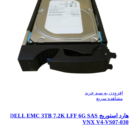
افزودن به سبد خرید
مشاهده سریع
هارد استوریج DELL EMC 3TB 7.2K LFF 6G SAS
VNX V4-VS07-030