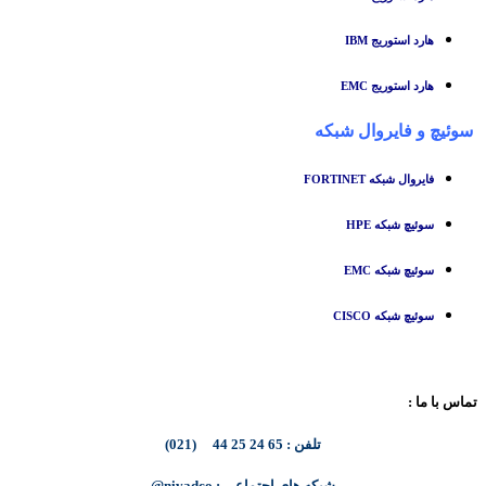
هارد استوریج IBM
هارد استوریج EMC
سوئیچ
و
فایروال شبکه
فایروال شبکه FORTINET
سوئیچ شبکه HPE
سوئیچ شبکه EMC
سوئیچ شبکه CISCO
تماس با ما :
تلفن : 65 24 25 44 (021)
شبکه های اجتماعی : nivadco@