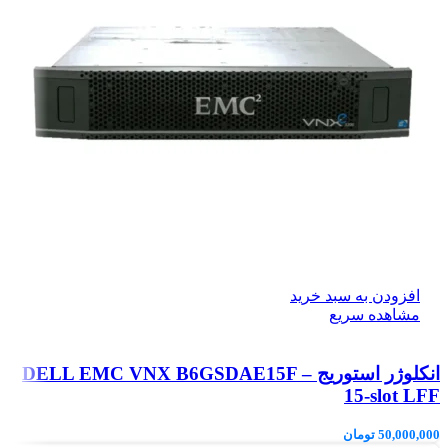
افزودن به سبد خرید
مشاهده سریع
انکلوژر استوریج DELL EMC VNX B6GSDAE15F –
15-slot LFF
50,000,000
تومان