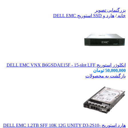
بزرگنمایی تصویر
خانه
/
هارد و SSD استوریج DELL EMC
انکلوژر استوریج DELL EMC VNX B6GSDAE15F - 15-slot LFF
50,000,000
تومان
بازگشت به محصولات
هارد استوریج DELL EMC 1.2TB SFF 10K 12G UNITY D3-2S10-