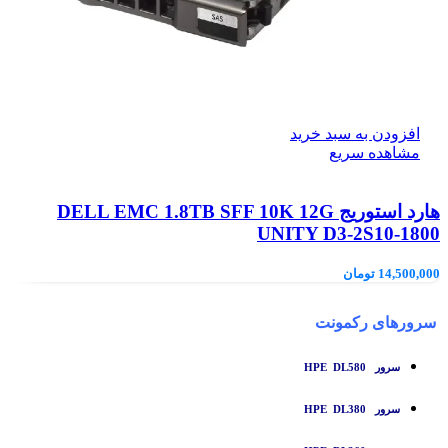
افزودن به سبد خرید
مشاهده سریع
هارد استوریج DELL EMC 1.8TB SFF 10K 12G
UNITY D3-2S10-1800
14,500,000
تومان
سرورهای رکمونت
سرور HPE DL580
سرور HPE DL380