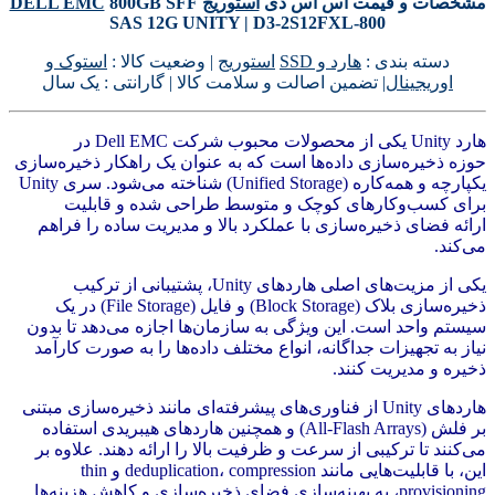
مشخصات و قیمت اس اس دی
استوریج
800GB SFF
DELL EMC
SAS 12G UNITY | D3-2S12FXL-800
دسته بندی :
هارد و SSD
استوریج
| وضعیت کالا :
استوک و
اوریجینال
| تضمین اصالت و سلامت کالا | گارانتی : یک سال
هارد Unity یکی از محصولات محبوب شرکت Dell EMC در
حوزه ذخیره‌سازی داده‌ها است که به عنوان یک راهکار ذخیره‌سازی
یکپارچه و همه‌کاره (Unified Storage) شناخته می‌شود. سری Unity
برای کسب‌وکارهای کوچک و متوسط طراحی شده و قابلیت
ارائه فضای ذخیره‌سازی با عملکرد بالا و مدیریت ساده را فراهم
می‌کند.
یکی از مزیت‌های اصلی هاردهای Unity، پشتیبانی از ترکیب
ذخیره‌سازی بلاک (Block Storage) و فایل (File Storage) در یک
سیستم واحد است. این ویژگی به سازمان‌ها اجازه می‌دهد تا بدون
نیاز به تجهیزات جداگانه، انواع مختلف داده‌ها را به صورت کارآمد
ذخیره و مدیریت کنند.
هاردهای Unity از فناوری‌های پیشرفته‌ای مانند ذخیره‌سازی مبتنی
بر فلش (All-Flash Arrays) و همچنین هاردهای هیبریدی استفاده
می‌کنند تا ترکیبی از سرعت و ظرفیت بالا را ارائه دهند. علاوه بر
این، با قابلیت‌هایی مانند deduplication، compression و thin
provisioning، به بهینه‌سازی فضای ذخیره‌سازی و کاهش هزینه‌ها