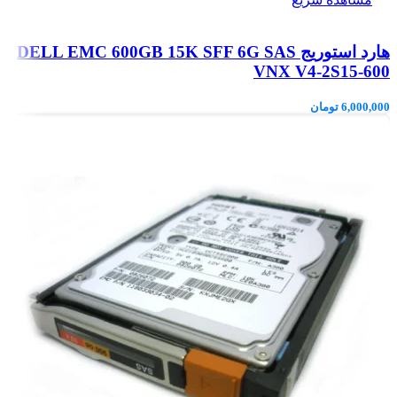
هارد استوریج DELL EMC 600GB 15K SFF 6G SAS
VNX V4-2S15-600
6,000,000
تومان