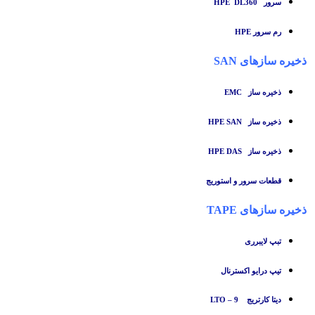
سرور HPE DL360
رم سرور HPE
ذخیره سازهای SAN
ذخیره ساز
EMC
ذخیره ساز HPE SAN
ذخیره ساز HPE DAS
قطعات سرور و استوریج
ذخیره سازهای TAPE
تبپ لایبرری
تیپ درایو اکسترنال
دیتا کارتریج LTO – 9