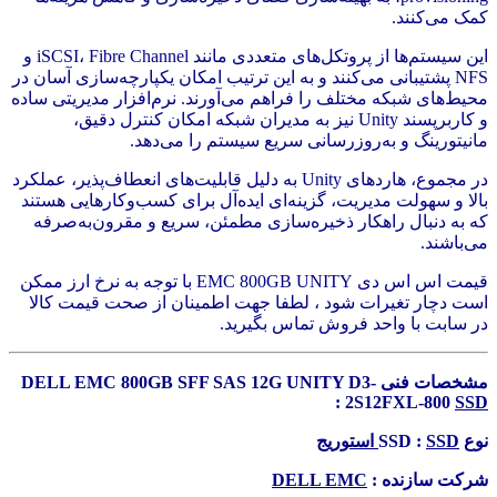
کمک می‌کنند.
این سیستم‌ها از پروتکل‌های متعددی مانند iSCSI، Fibre Channel و
NFS پشتیبانی می‌کنند و به این ترتیب امکان یکپارچه‌سازی آسان در
محیط‌های شبکه مختلف را فراهم می‌آورند. نرم‌افزار مدیریتی ساده
و کاربرپسند Unity نیز به مدیران شبکه امکان کنترل دقیق،
مانیتورینگ و به‌روزرسانی سریع سیستم را می‌دهد.
در مجموع، هاردهای Unity به دلیل قابلیت‌های انعطاف‌پذیر، عملکرد
بالا و سهولت مدیریت، گزینه‌ای ایده‌آل برای کسب‌وکارهایی هستند
که به دنبال راهکار ذخیره‌سازی مطمئن، سریع و مقرون‌به‌صرفه
می‌باشند.
قیمت اس اس دی EMC 800GB UNITY با توجه به نرخ ارز ممکن
است دچار تغیرات شود ، لطفا جهت اطمینان از صحت قیمت کالا
در سابت با واحد فروش تماس بگیرید.
مشخصات فنی DELL EMC 800GB SFF SAS 12G UNITY D3-
:
2S12FXL-800
SSD
نوع SSD :
SSD استوریج
شرکت سازنده :
DELL EMC