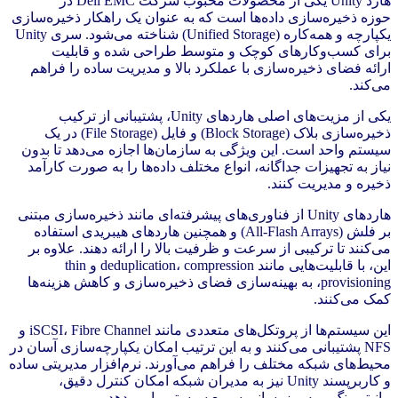
هارد Unity یکی از محصولات محبوب شرکت Dell EMC در
حوزه ذخیره‌سازی داده‌ها است که به عنوان یک راهکار ذخیره‌سازی
یکپارچه و همه‌کاره (Unified Storage) شناخته می‌شود. سری Unity
برای کسب‌وکارهای کوچک و متوسط طراحی شده و قابلیت
ارائه فضای ذخیره‌سازی با عملکرد بالا و مدیریت ساده را فراهم
می‌کند.
یکی از مزیت‌های اصلی هاردهای Unity، پشتیبانی از ترکیب
ذخیره‌سازی بلاک (Block Storage) و فایل (File Storage) در یک
سیستم واحد است. این ویژگی به سازمان‌ها اجازه می‌دهد تا بدون
نیاز به تجهیزات جداگانه، انواع مختلف داده‌ها را به صورت کارآمد
ذخیره و مدیریت کنند.
هاردهای Unity از فناوری‌های پیشرفته‌ای مانند ذخیره‌سازی مبتنی
بر فلش (All-Flash Arrays) و همچنین هاردهای هیبریدی استفاده
می‌کنند تا ترکیبی از سرعت و ظرفیت بالا را ارائه دهند. علاوه بر
این، با قابلیت‌هایی مانند deduplication، compression و thin
provisioning، به بهینه‌سازی فضای ذخیره‌سازی و کاهش هزینه‌ها
کمک می‌کنند.
این سیستم‌ها از پروتکل‌های متعددی مانند iSCSI، Fibre Channel و
NFS پشتیبانی می‌کنند و به این ترتیب امکان یکپارچه‌سازی آسان در
محیط‌های شبکه مختلف را فراهم می‌آورند. نرم‌افزار مدیریتی ساده
و کاربرپسند Unity نیز به مدیران شبکه امکان کنترل دقیق،
مانیتورینگ و به‌روزرسانی سریع سیستم را می‌دهد.