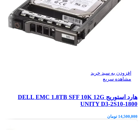
افزودن به سبد خرید
مشاهده سریع
هارد استوریج DELL EMC 1.8TB SFF 10K 12G
UNITY D3-2S10-1800
14,500,000
تومان