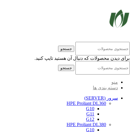
کلیه حقوق مادی و معنوی این سایت متعلق به شرکت پایا پرداز نیواد ( سهامی خاص ) می‌باشد.
جستجو
برای دیدن محصولات که دنبال آن هستید تایپ کنید.
جستجو
منو
دسته بندی ها
سرور (SERVER)
HPE Proliant DL360
G10
G11
G12
HPE Proliant DL380
G10