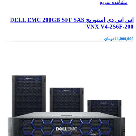
مشاهده سریع
اس اس دی استوریج DELL EMC 200GB SFF SAS
VNX V4-2S6F-200
11,000,000
تومان