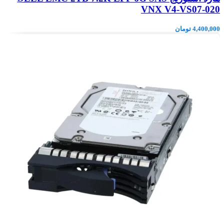
VNX V4-VS07-020
4,400,000
تومان