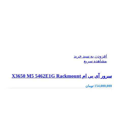
افزودن به سبد خرید
مشاهده سریع
سرور آی بی ام X3650 M5 5462E1G Rackmount
154,000,000
تومان