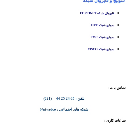
سوئیچ
و
فایروال شبکه
فایروال شبکه FORTINET
سوئیچ شبکه HPE
سوئیچ شبکه EMC
سوئیچ شبکه CISCO
تماس با ما :
تلفن : 65 24 25 44 (021)
شبکه های اجتماعی : nivadco@
ساعات کاری :