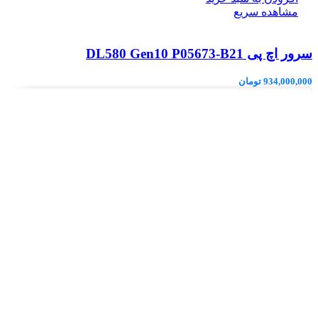
مشاهده سریع
سرور اچ پی DL580 Gen10 P05673-B21
934,000,000
تومان