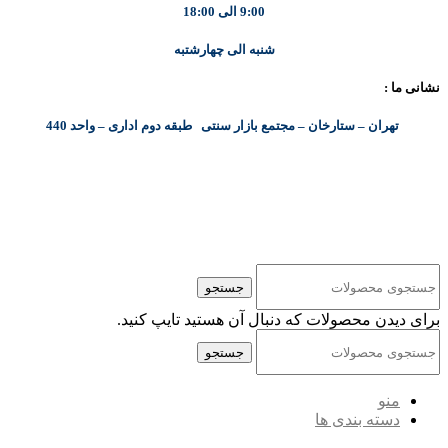
9:00 الی 18:00
شنبه الی چهارشتبه
نشانی ما :
تهران – ستارخان – مجتمع بازار سنتی طبقه دوم اداری – واحد 440
کلیه حقوق مادی و معنوی این سایت متعلق به شرکت پایا پرداز نیواد ( سهامی خاص ) می‌باشد.
جستجو
برای دیدن محصولات که دنبال آن هستید تایپ کنید.
جستجو
منو
دسته بندی ها