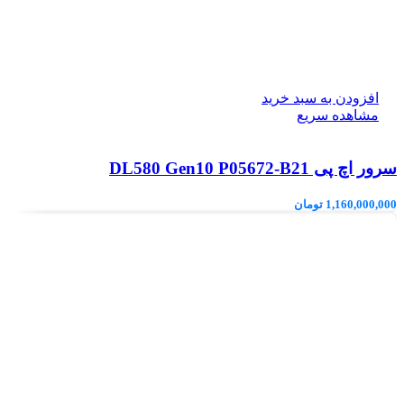
افزودن به سبد خرید
مشاهده سریع
سرور اچ پی DL580 Gen10 P05672-B21
1,160,000,000
تومان