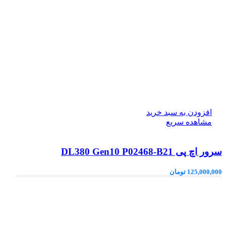
افزودن به سبد خرید
مشاهده سریع
سرور اچ پی DL380 Gen10 P02468-B21
125,000,000
تومان