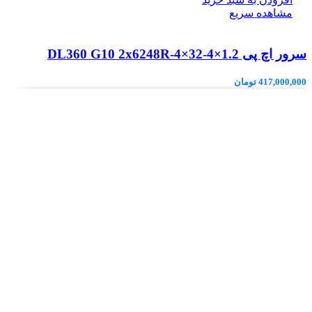
مشاهده سریع
سرور اچ پی DL360 G10 2x6248R-4×32-4×1.2
417,000,000
تومان