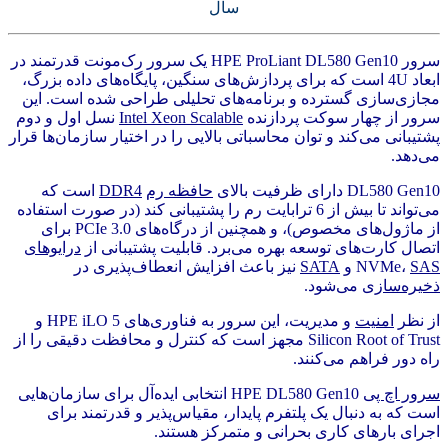
سال
سرور HPE ProLiant DL580 Gen10 یک سرور رک‌مونت قدرتمند در
ابعاد 4U است که برای پردازش‌های سنگین، پایگاه‌های داده بزرگ،
مجازی‌سازی گسترده و برنامه‌های تحلیلی طراحی شده است. این
سرور از چهار سوکت پردازنده
Intel Xeon Scalable
نسل اول و دوم
پشتیبانی می‌کند و توان محاسباتی بالایی را در اختیار سازمان‌ها قرار
می‌دهد.
DL580 Gen10 دارای ظرفیت بالای
حافظه رم
DDR4
است که
می‌تواند تا بیش از 6 ترابایت رم را پشتیبانی کند (در صورت استفاده
از ماژول‌های مخصوص)، و همچنین از درگاه‌های PCIe 3.0 برای
اتصال کارت‌های توسعه بهره می‌برد. قابلیت پشتیبانی از
درایوهای
SAS
NVMe،
و
SATA
نیز باعث افزایش انعطاف‌پذیری در
ذخیره‌سازی
می‌شود.
از نظر
امنیت
و مدیریت، این سرور به فناوری‌های HPE iLO 5 و
Silicon Root of Trust مجهز است که کنترل و محافظت دقیقی را از
راه دور فراهم می‌کنند.
سرور اچ پی
HPE DL580 Gen10 انتخابی ایده‌آل برای سازمان‌هایی
است که به دنبال یک پلتفرم پایدار، مقیاس‌پذیر و قدرتمند برای
اجرای بارهای کاری بحرانی و متمرکز هستند.