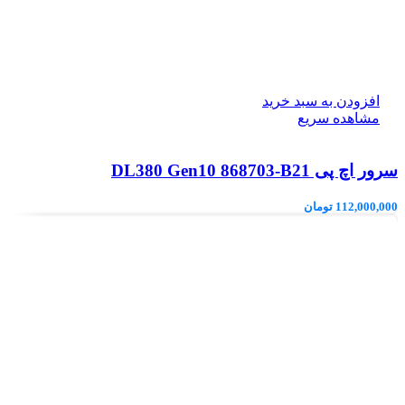
افزودن به سبد خرید
مشاهده سریع
سرور اچ پی DL380 Gen10 868703-B21
112,000,000
تومان