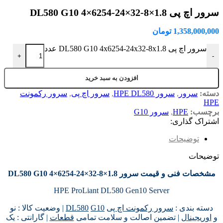
سرور اچ پی DL580 G10 4×6254-24×32-8×1.8
1,358,000,000
تومان
سرور اچ پی DL580 G10 4x6254-24x32-8x1.8 عدد
+
-
افزودن به سبد خرید
دسته:
سرور
,
سرور HPE DL580
,
سرور اچ پی
,
سرور رکمونت
HPE
برچسب:
HPE
,
سرور G10
اشتراک گذاری:
توضیحات
توضیحات
مشخصات فنی و قیمت سرور DL580 G10 4×6254-24×32-8×1.8
HPE ProLiant DL580 Gen10 Server
دسته بندی :
سرور رکمونت اچ پی
G10
DL580
| وضعیت کالا : نو
و
اوریجینال
| تضمین اصالت و سلامت تمامی
قطعات
| گارانتی : یک