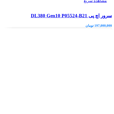
مشاهده سریع
سرور اچ پی DL380 Gen10 P05524-B21
197,000,000
تومان