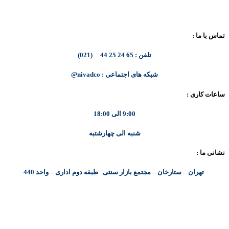
تماس با ما :
تلفن : 65 24 25 44 (021)
شبکه های اجتماعی : nivadco@
ساعات کاری :
9:00 الی 18:00
شنبه الی چهارشتبه
نشانی ما :
تهران – ستارخان – مجتمع بازار سنتی طبقه دوم اداری – واحد 440