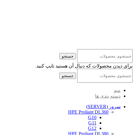
کلیه حقوق مادی و معنوی این سایت متعلق به شرکت پایا پرداز نیواد ( سهامی خاص ) می‌باشد.
جستجو
برای دیدن محصولات که دنبال آن هستید تایپ کنید.
جستجو
منو
دسته بندی ها
سرور (SERVER)
HPE Proliant DL360
G10
G11
G12
HPE Proliant DL380