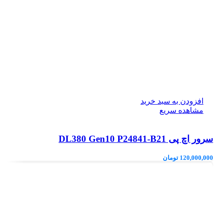
افزودن به سبد خرید
مشاهده سریع
سرور اچ پی DL380 Gen10 P24841-B21
120,000,000
تومان