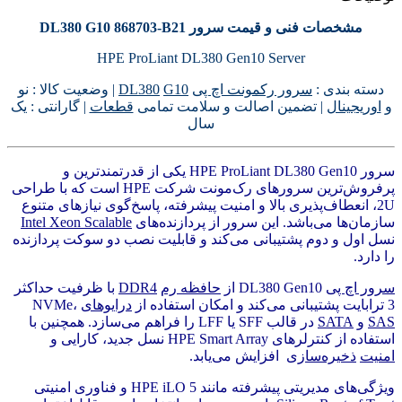
مشخصات فنی و قیمت سرور DL380 G10 868703-B21
HPE ProLiant DL380 Gen10 Server
دسته بندی :
سرور رکمونت اچ پی
G10
DL380
| وضعیت کالا : نو
و
اوریجینال
| تضمین اصالت و سلامت تمامی
قطعات
| گارانتی : یک
سال
سرور HPE ProLiant DL380 Gen10 یکی از قدرتمندترین و
پرفروش‌ترین سرورهای رک‌مونت شرکت HPE است که با طراحی
2U، انعطاف‌پذیری بالا و امنیت پیشرفته، پاسخ‌گوی نیازهای متنوع
سازمان‌ها می‌باشد. این سرور از پردازنده‌های
Intel Xeon Scalable
نسل اول و دوم پشتیبانی می‌کند و قابلیت نصب دو سوکت پردازنده
را دارد.
سرور اچ پی
DL380 Gen10 از
حافظه رم
DDR4
با ظرفیت حداکثر
3 ترابایت پشتیبانی می‌کند و امکان استفاده از
درایوهای
NVMe،
SAS
و
SATA
در قالب SFF یا LFF را فراهم می‌سازد. همچنین با
استفاده از کنترلرهای HPE Smart Array نسل جدید، کارایی و
امنیت
ذخیره‌سازی
افزایش می‌یابد.
ویژگی‌های مدیریتی پیشرفته مانند HPE iLO 5 و فناوری امنیتی