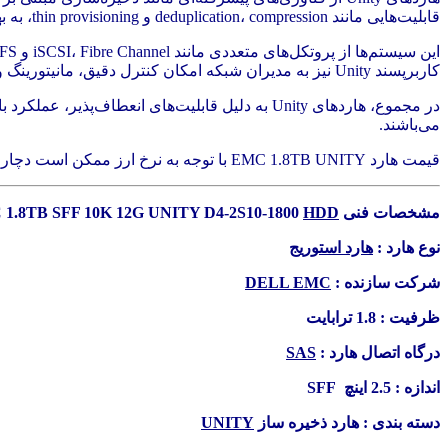
قابلیت‌هایی مانند deduplication، compression و thin provisioning، به بهینه‌سازی فضای ذخیره‌سازی و کاهش هزینه‌ها کمک می‌کنند.
کاربرپسند Unity نیز به مدیران شبکه امکان کنترل دقیق، مانیتورینگ و به‌روزرسانی سریع سیستم را می‌دهد.
در مجموع، هاردهای Unity به دلیل قابلیت‌های انع
می‌باشند.
قیمت هارد EMC 1.8TB UNITY با توجه به نرخ ارز ممکن است دچار تغیرات شود ، لطفا جهت اطمینان از صحت قیمت کالا در سابت با واحد فروش تماس بگیرید.
مشخصات فنی DELL EMC 1.8TB SFF 10K 12G UNITY D4-2S10-1800
HDD
نوع هارد :
هارد استوریج
شرکت سازنده :
DELL EMC
ظرفیت : 1.8 ترابایت
درگاه اتصال هارد :
SAS
اندازه : 2.5 اینچ SFF
دسته بندی : هارد ذخیره ساز
UNITY