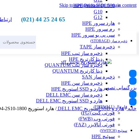
Skip to navigation
Skip to main content
HPE Proliant DL580
G10
G12
65 24 25 44 (021)
ارتباط 
هارد سرور HPE
رم سرور HPE
سی پی یو سرور HPE
ذخیره ساز (STORAGE)
ذخیره ساز TAPE
ذخیره ساز تیپ HPE
دیتا کارتریج HPE
ذخیره ساز تیپ QUANTUM
دیتا کارتریج QUANTUM
ذخیره ساز SAN
ذخیره ساز سن HPE
بزرگنمایی تصویر
هارد و SSD استوریج HPE
ذخیره ساز سن DELL EMC
هارد و SSD استوریج DELL EMC
فایروال (FIREWALL)
خانه
/
هارد و SSD استوریج DELL EMC
/
هارد استوریج DELL EMC 1.8TB SFF 10K 12G UNITY D4-2S10-1800
فورتی گیت (FG)
فورتی وب (FWB)
فورتی آنالایزر (FAZ)
سوئیچ (SWITCH)
سوئیچ HPE