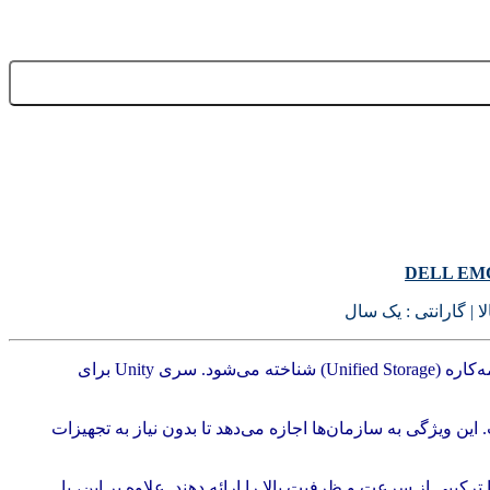
DELL EM
 | گارانتی : یک سال
هارد Unity یکی از محصولات محبوب شرکت Dell EMC در حوزه ذخیره‌سازی داده‌ها است که به عنوان یک راهکار ذخیره‌سازی یکپارچه و همه‌کاره (Unified Storage) شناخته می‌شود. سری Unity برای
یره‌سازی بلاک (Block Storage) و فایل (File Storage) در یک سیستم واحد است. این ویژگی به سازمان‌ها اجازه می‌دهد تا بدون نیاز به تجهیزات
All) و همچنین هاردهای هیبریدی استفاده می‌کنند تا ترکیبی از سرعت و ظرفیت بالا را ارائه دهند. علاوه بر این، با