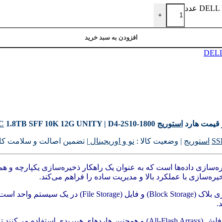
+
افزودن به سبد خرید
قیمت هارد
استوریج
1.8TB SFF 10K 12G UNITY | D4-2S10-1800
C
استوریج
| وضعیت کالا :
نو و اوریجینال
| تضمین اصالت و سلامت کالا
سازی با عملکرد بالا و مدیریت ساده را فراهم می‌کند.
یکی از مزیت‌های اصلی هاردهای Unity، پشتیبانی از ترکیب ذخ
.
هاردهای Unity از فناوری‌های پیشرفته‌ای مانند ذخیره‌سازی مبتنی بر فلش (-Flash Arrays