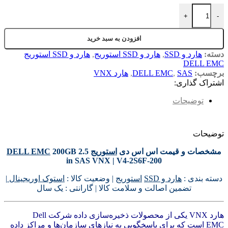
اس اس دی استوریج DELL EMC 200GB SFF SAS VNX V4-2S6F-200 عدد
+
-
افزودن به سبد خرید
دسته:
هارد و SSD
,
هارد و SSD استوریج
,
هارد و SSD استوریج
DELL EMC
برچسب:
SAS
,
DELL EMC
,
هارد VNX
اشتراک گذاری:
توضیحات
توضیحات
مشخصات و قیمت اس اس دی
استوریج
200GB 2.5
DELL EMC
in SAS VNX | V4-2S6F-200
دسته بندی :
هارد و SSD
استوریج
| وضعیت کالا :
استوک اوریجینال
|
تضمین اصالت و سلامت کالا | گارانتی : یک سال
هارد VNX یکی از محصولات ذخیره‌سازی داده شرکت Dell
EMC است که برای پاسخگویی به نیازهای سازمان‌ها و مراکز داده