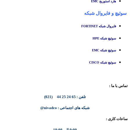
هارد استوریج EMC
سوئیچ
و
فایروال شبکه
فایروال شبکه FORTINET
سوئیچ شبکه HPE
سوئیچ شبکه EMC
سوئیچ شبکه CISCO
تماس با ما :
تلفن : 65 24 25 44 (021)
شبکه های اجتماعی : nivadco@
ساعات کاری :
9:00 الی 18:00