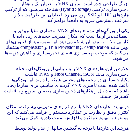
بزرگ طراحی شده است. سری VNX به عنوان یک راهکار
ذخیره‌سازی ترکیبی (Hybrid Storage) شناخته می‌شود که از ترکیب
هاردهای HDD و SSD بهره می‌برد تا تعادلی بین ظرفیت بالا و
سرعت دسترسی سریع به داده‌ها فراهم کند.
یکی از ویژگی‌های مهم هاردهای VNX، معماری مقیاس‌پذیر و
انعطاف‌پذیر آن‌ها است که امکان مدیریت حجم‌های زیاد داده با
کارایی بالا را به مدیران شبکه می‌دهد. این سیستم‌ها از فناوری‌های
نوین مانند Thin Provisioning، deduplication و compression پشتیبانی
می‌کنند که موجب بهینه‌سازی فضای ذخیره‌سازی و کاهش هزینه‌ها
می‌شود.
علاوه بر این، هاردهای VNX با پشتیبانی از پروتکل‌های مختلف
ذخیره‌سازی مانند Fibre Channel، iSCSI و NAS، قابلیت
یکپارچه‌سازی در محیط‌های مختلف شبکه را دارند. این ویژگی‌ها
باعث شده است تا سری VNX گزینه‌ای مناسب برای سازمان‌هایی
باشد که به دنبال راهکارهای ذخیره‌سازی مطمئن، سریع و با قابلیت
گسترش هستند.
در نهایت، هاردهای VNX با نرم‌افزارهای مدیریتی پیشرفته، امکان
کنترل دقیق و نظارت بر عملکرد سیستم را فراهم می‌کنند که این
موضوع به بهبود عملکرد و افزایش
امنیت
داده‌ها کمک می‌کند.
هرچند این هاردها با توجه به گذشتن سالها از عدم تولید توسط