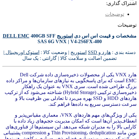
اشتراک گذاری:
توضیحات
توضیحات
مشخصات و قیمت اس اس دی
استوریج
400GB SFF
DELL EMC
SAS 6G VNX | V4-2S6FX-400
دسته بندی :
هارد و SSD
استوریج
| وضعیت کالا :
استوک اوریجینال
|
تضمین اصالت و سلامت کالا | گارانتی : یک سال
هارد VNX یکی از محصولات ذخیره‌سازی داده شرکت Dell
EMC است که برای پاسخگویی به نیازهای سازمان‌ها و مراکز داده
بزرگ طراحی شده است. سری VNX به عنوان یک راهکار
ذخیره‌سازی ترکیبی (Hybrid Storage) شناخته می‌شود که از ترکیب
هاردهای HDD و SSD بهره می‌برد تا تعادلی بین ظرفیت بالا و
سرعت دسترسی سریع به داده‌ها فراهم کند.
یکی از ویژگی‌های مهم هاردهای VNX، معماری مقیاس‌پذیر و
انعطاف‌پذیر آن‌ها است که امکان مدیریت حجم‌های زیاد داده با
کارایی بالا را به مدیران شبکه می‌دهد. این سیستم‌ها از فناوری‌های
نوین مانند Thin Provisioning، deduplication و compression پشتیبانی
می‌کنند که موجب بهینه‌سازی فضای ذخیره‌سازی و کاهش هزینه‌ها