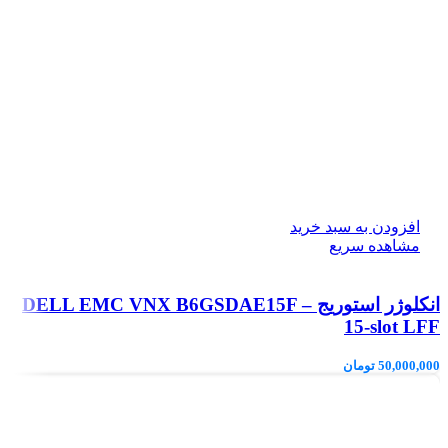
افزودن به سبد خرید
مشاهده سریع
انکلوژر استوریج DELL EMC VNX B6GSDAE15F –
15-slot LFF
50,000,000
تومان