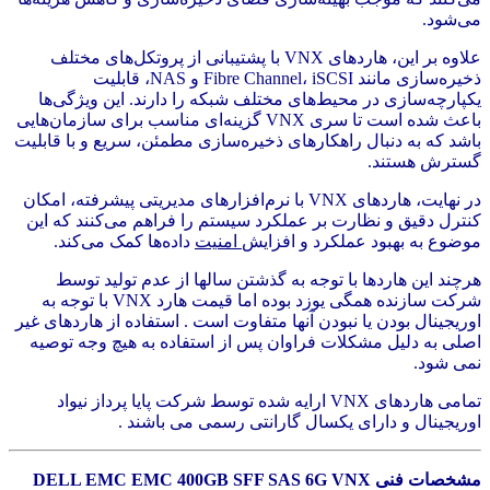
می‌شود.
علاوه بر این، هاردهای VNX با پشتیبانی از پروتکل‌های مختلف
ذخیره‌سازی مانند Fibre Channel، iSCSI و NAS، قابلیت
یکپارچه‌سازی در محیط‌های مختلف شبکه را دارند. این ویژگی‌ها
باعث شده است تا سری VNX گزینه‌ای مناسب برای سازمان‌هایی
باشد که به دنبال راهکارهای ذخیره‌سازی مطمئن، سریع و با قابلیت
گسترش هستند.
در نهایت، هاردهای VNX با نرم‌افزارهای مدیریتی پیشرفته، امکان
کنترل دقیق و نظارت بر عملکرد سیستم را فراهم می‌کنند که این
موضوع به بهبود عملکرد و افزایش
امنیت
داده‌ها کمک می‌کند.
هرچند این هاردها با توجه به گذشتن سالها از عدم تولید توسط
شرکت سازنده همگی یوزد بوده اما قیمت هارد VNX با توجه به
اوریجینال بودن یا نبودن آنها متفاوت است . استفاده از هاردهای غیر
اصلی به دلیل مشکلات فراوان پس از استفاده به هیچ وجه توصیه
نمی شود.
تمامی هاردهای VNX ارایه شده توسط شرکت پایا پرداز نیواد
اوریجینال و دارای یکسال گارانتی رسمی می باشند .
مشخصات فنی DELL EMC EMC 400GB SFF SAS 6G VNX