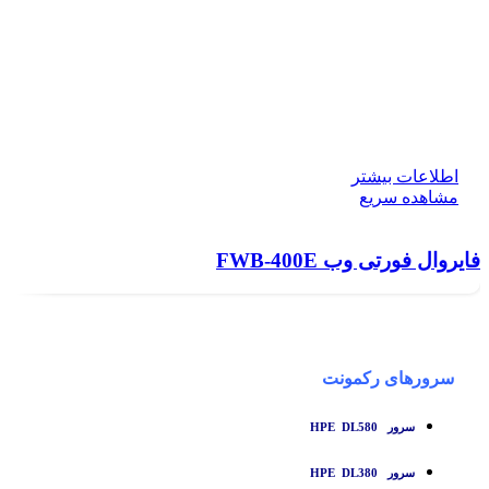
اطلاعات بیشتر
مشاهده سریع
فایروال فورتی وب FWB-400E
سرورهای رکمونت
سرور HPE DL580
سرور HPE DL380