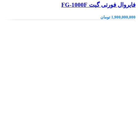
فایروال فورتی گیت FG-1000F
1,900,000,000
تومان