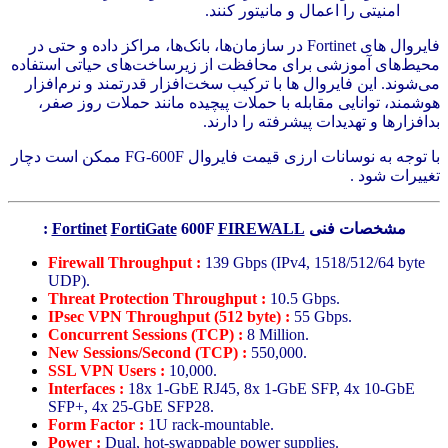
امنیتی را اعمال و مانیتور کنند.
فایروال های Fortinet در سازمان‌ها، بانک‌ها، مراکز داده و حتی در
محیط‌های آموزشی برای محافظت از زیرساخت‌های حیاتی استفاده
می‌شوند. این فایروال ها با ترکیب سخت‌افزار قدرتمند و نرم‌افزار
هوشمند، توانایی مقابله با حملات پیچیده مانند حملات روز صفر،
بدافزارها و تهدیدات پیشرفته را دارند.
با توجه به نوسانات ارزی قیمت فایروال FG-600F ممکن است دچار
تغییرات شود .
مشخصات فنی
FIREWALL
600F
FortiGate
Fortinet
:
Firewall Throughput
:
139 Gbps (IPv4, 1518/512/64 byte
UDP).
Threat Protection Throughput :
10.5 Gbps.
IPsec VPN Throughput (512 byte) :
55 Gbps.
Concurrent Sessions (TCP) :
8 Million.
New Sessions/Second (TCP) :
550,000.
SSL VPN Users :
10,000.
Interfaces :
18x 1-GbE RJ45, 8x 1-GbE SFP, 4x 10-GbE
SFP+, 4x 25-GbE SFP28.
Form Factor :
1U rack-mountable.
Power :
Dual, hot-swappable power supplies.