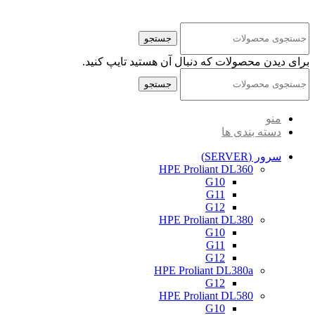
کلیه حقوق مادی و معنوی این سایت متعلق به شرکت پایا پرداز نیواد ( سهامی خاص )
می‌باشد.
جستجو
برای دیدن محصولات که دنبال آن هستید تایپ کنید.
جستجو
منو
دسته بندی ها
سرور (SERVER)
HPE Proliant DL360
G10
G11
G12
HPE Proliant DL380
G10
G11
G12
HPE Proliant DL380a
G12
HPE Proliant DL580
G10