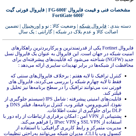
مشخصات فنی و قیمت فایروال FG-600F | فایروال فورتی گیت
FortiGate 600F
دسته بندی :
فایروال شبکه
| وضعیت کالا : نو و
اوریجینال
| تضمین
اصالت کالا و عدم بلاک در شبکه | گارانتی : یک سال
فایروال Fortinet یکی از قدرتمندترین و پرکاربردترین راهکارهای
امنیت شبکه در جهان است. این فایروال به عنوان یک فایروال نسل
جدید (NGFW) شناخته می‌شود که قابلیت‌های پیشرفته‌ای برای
محافظت از شبکه‌ها در برابر تهدیدات سایبری ارائه می‌دهد :
کنترل ترافیک تا لایه هفتم : برخلاف فایروال‌های سنتی که
فقط تا لایه چهارم شبکه را بررسی می‌کردند، فایروال های
فورتی نت می‌توانند ترافیک را در سطح برنامه‌ها نیز تحلیل و
فیلتر کند.
قابلیت‌های امنیتی پیشرفته : شامل IPS (سیستم جلوگیری از
نفوذ)، آنتی‌ویروس، فیلتر وب، کنترل برنامه‌ها، فیلتر DNS و
DLP برای جلوگیری از نشت اطلاعات.
پشتیبانی از VPN امن : امکان برقراری ارتباطات از راه دور با
استفاده از SSL VPN و IPsec VPN را فراهم می‌کند.
مدیریت متمرکز و رابط کاربری گرافیکی: با استفاده از
کنسول وب یا CLI، مدیران شبکه می‌توانند به‌راحتی تنظیمات