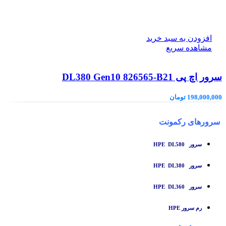
افزودن به سبد خرید
مشاهده سریع
سرور اچ پی DL380 Gen10 826565-B21
198,000,000
تومان
سرورهای رکمونت
سرور HPE DL580
سرور HPE DL380
سرور HPE DL360
رم سرور HPE