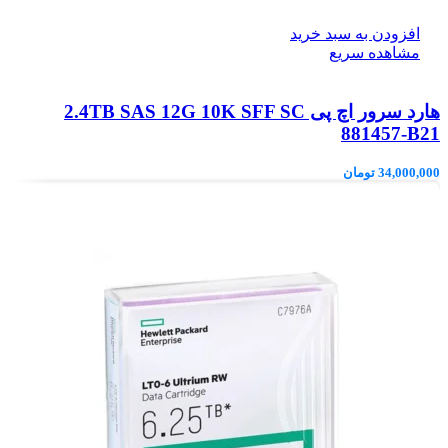
افزودن به سبد خرید
مشاهده سریع
هارد سرور اچ پی 2.4TB SAS 12G 10K SFF SC
881457-B21
34,000,000
تومان