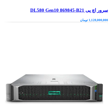
سرور اچ پی DL580 Gen10 869845-B21
1,128,000,000
تومان