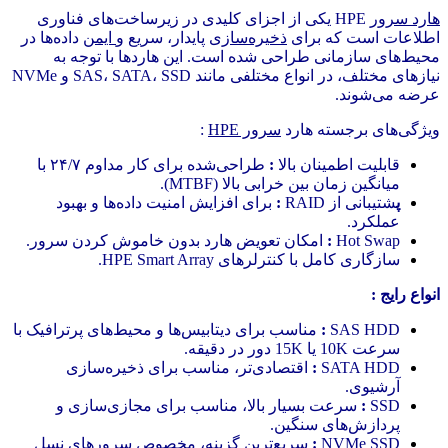
هارد سرور
HPE یکی از اجزای کلیدی در زیرساخت‌های فناوری
اطلاعات است که برای
ذخیره‌سازی
پایدار، سریع و
ایمن
داده‌ها در
محیط‌های سازمانی طراحی شده است. این هاردها با توجه به
نیازهای مختلف، در انواع مختلفی مانند SAS، SATA، SSD و NVMe
عرضه می‌شوند.
ویژگی‌های برجسته هارد
سرور HPE
:
قابلیت اطمینان بالا
:
طراحی‌شده برای کار مداوم ۲۴/۷ با
میانگین زمان بین خرابی بالا (MTBF).
پ
شتیبانی از RAID
:
برای افزایش امنیت داده‌ها و بهبود
عملکرد.
Hot Swap
:
امکان تعویض هارد بدون خاموش کردن سرور.
سازگاری کامل با کنترلرهای HPE Smart Array.
انواع رایج :
SAS HDD
:
مناسب برای دیتابیس‌ها و محیط‌های پرترافیک با
سرعت 10K یا 15K دور در دقیقه.
SATA HDD
:
اقتصادی‌تر، مناسب برای ذخیره‌سازی
آرشیوی.
SSD
:
سرعت بسیار بالا، مناسب برای مجازی‌سازی و
پردازش‌های سنگین.
NVMe SSD
:
سریع‌ترین گزینه، مخصوص
سرورهای نسل