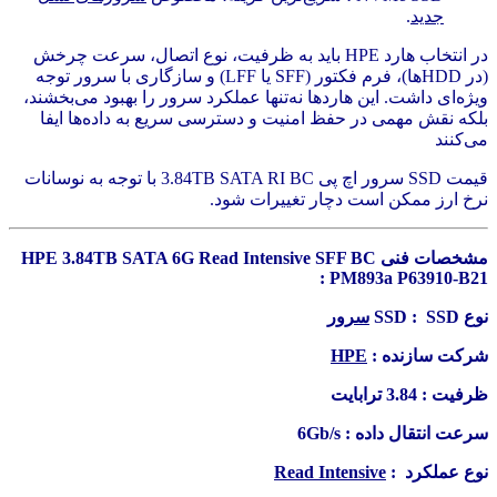
جدید
.
در انتخاب هارد HPE باید به ظرفیت، نوع اتصال، سرعت چرخش
(در HDDها)، فرم فکتور (SFF یا LFF) و سازگاری با سرور توجه
ویژه‌ای داشت. این هاردها نه‌تنها عملکرد سرور را بهبود می‌بخشند،
بلکه نقش مهمی در حفظ امنیت و دسترسی سریع به داده‌ها ایفا
می‌کنند
قیمت SSD سرور اچ پی 3.84TB SATA RI BC با توجه به نوسانات
نرخ ارز ممکن است دچار تغییرات شود.
مشخصات فنی HPE 3.84TB SATA 6G Read Intensive SFF BC
PM893a P63910-B21 :
نوع SSD : SSD
سرور
شرکت سازنده :
HPE
ظرفیت : 3.84 ترابایت
سرعت انتقال داده : 6Gb/s
نوع عملکرد :
Read Intensive