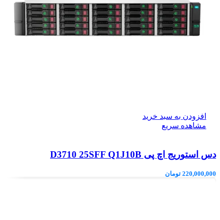
افزودن به سبد خرید
مشاهده سریع
دس استوریج اچ پی D3710 25SFF Q1J10B
220,000,000
تومان