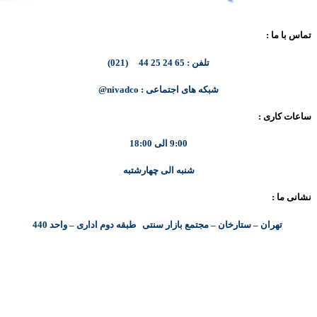
تماس با ما :
تلفن : 65 24 25 44 (021)
شبکه های اجتماعی : nivadco@
ساعات کاری :
9:00 الی 18:00
شنبه الی چهارشتبه
نشانی ما :
تهران – ستارخان – مجتمع بازار سنتی طبقه دوم اداری – واحد 440