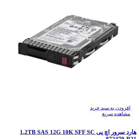
افزودن به سبد خرید
مشاهده سریع
هارد سرور اچ پی 1.2TB SAS 12G 10K SFF SC
872479-B21