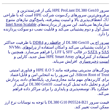
سرور HPE ProLiant DL380 Gen10 یکی از قدرتمندترین و
پرفروش‌ترین سرورهای رک‌مونت شرکت HPE است که با طراحی
2U، انعطاف‌پذیری بالا و امنیت پیشرفته، پاسخ‌گوی نیازهای متنوع
سازمان‌ها می‌باشد. این سرور از پردازنده‌های
Intel Xeon Scalable
نسل اول و دوم پشتیبانی می‌کند و قابلیت نصب دو سوکت پردازنده
را دارد.
سرور اچ پی
DL380 Gen10 از
حافظه رم
DDR4
با ظرفیت حداکثر
3 ترابایت پشتیبانی می‌کند و امکان استفاده از
درایوهای
NVMe،
SAS
و
SATA
در قالب SFF یا LFF را فراهم می‌سازد. همچنین با
استفاده از کنترلرهای HPE Smart Array نسل جدید، کارایی و
امنیت
ذخیره‌سازی
افزایش می‌یابد.
ویژگی‌های مدیریتی پیشرفته مانند HPE iLO 5 و فناوری امنیتی
Silicon Root of Trust، این سرور را به انتخابی امن و قابل‌اعتماد
برای کاربردهای مهم مانند مجازی‌سازی، پایگاه‌های داده، پردازش
ابری و تحلیل داده تبدیل کرده است. DL380 Gen10 ترکیبی از
عملکرد بالا، توسعه‌پذیری و پایداری را برای مراکز داده فراهم
می‌کند.
قیمت سرور DL380 G10 P05524-B21 با توجه به نوسانات نرخ ارز
ممکن است تغییر کند.