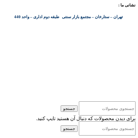
نشانی ما :
تهران – ستارخان – مجتمع بازار سنتی طبقه دوم اداری – واحد 440
کلیه حقوق مادی و معنوی این سایت متعلق به شرکت پایا پرداز نیواد ( سهامی خاص ) می‌باشد.
جستجو
برای دیدن محصولات که دنبال آن هستید تایپ کنید.
جستجو