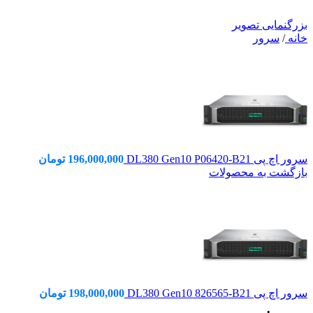
بزرگنمایی تصویر
خانه
/
سرور
سرور اچ پی DL380 Gen10 P06420-B21
196,000,000
تومان
بازگشت به محصولات
سرور اچ پی DL380 Gen10 826565-B21
198,000,000
تومان