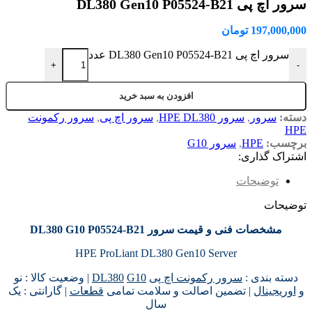
سرور اچ پی DL380 Gen10 P05524-B21
197,000,000
تومان
سرور اچ پی DL380 Gen10 P05524-B21 عدد
+
-
افزودن به سبد خرید
دسته:
سرور
,
سرور HPE DL380
,
سرور اچ پی
,
سرور رکمونت
HPE
برچسب:
HPE
,
سرور G10
اشتراک گذاری:
توضیحات
توضیحات
مشخصات فنی و قیمت سرور DL380 G10 P05524-B21
HPE ProLiant DL380 Gen10 Server
دسته بندی :
سرور رکمونت اچ پی
G10
DL380
| وضعیت کالا : نو
و
اوریجینال
| تضمین اصالت و سلامت تمامی
قطعات
| گارانتی : یک
سال