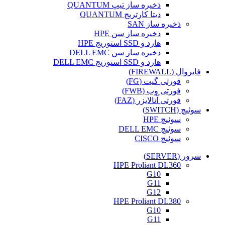
ذخیره ساز تیپ QUANTUM
دیتا کارتریج QUANTUM
ذخیره ساز SAN
ذخیره ساز سن HPE
هارد و SSD استوریج HPE
ذخیره ساز سن DELL EMC
هارد و SSD استوریج DELL EMC
فایروال (FIREWALL)
فورتی گیت (FG)
فورتی وب (FWB)
فورتی آنالایزر (FAZ)
سوئیچ (SWITCH)
سوئیچ HPE
سوئیچ DELL EMC
سوئیچ CISCO
سرور (SERVER)
HPE Proliant DL360
G10
G11
G12
HPE Proliant DL380
G10
G11