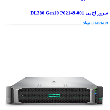
سرور اچ پی DL380 Gen10 P02149-001
192,000,000
تومان