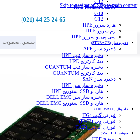
G12
Skip to navigation
Skip to main content
HPE Proliant DL580
G10
65 24 25 44 (021)
G12
هارد سرور HPE
رم سرور HPE
سی پی یو سرور HPE
ذخیره ساز (STORAGE)
ذخیره ساز TAPE
ذخیره ساز تیپ HPE
دیتا کارتریج HPE
ذخیره ساز تیپ QUANTUM
دیتا کارتریج QUANTUM
ذخیره ساز SAN
ذخیره ساز سن HPE
هارد و SSD استوریج HPE
ذخیره ساز سن DELL EMC
هارد و SSD استوریج DELL EMC
فایروال (FIREWALL)
فورتی گیت (FG)
فورتی وب (FWB)
فورتی آنالایزر (FAZ)
سوئیچ (SWITCH)
سوئیچ HPE