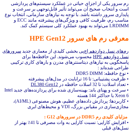
رم سرور یکی از اجزای حیاتی در عملکرد سیستم‌های پردازشی
است و انتخاب صحیح آن می‌تواند تأثیر قابل‌توجهی بر سرعت و
پایداری سرور داشته باشد. با توجه به نیازهای سازمانی، انتخاب نوع
مناسب رم، ظرفیت کافی و ویژگی‌های پیشرفته مانند ECC و
LRDIMM می‌تواند به بهبود عملکرد کلی سیستم کمک کند.
معرفی رم های سرور HPE Gen12
رم‌های نسل دوازدهم اچ‌پی
بخشی کلیدی از معماری جدید
سرورهای
نسل دوازدهم HPE
محسوب می‌شوند. این حافظه‌ها برای
پاسخگویی به نیازهای دیتاسنترهای مدرن و بارهای کاری ترکیبی
طراحی شده‌اند :
• نوع حافظه: DDR5 DIMM
• ظرفیت پشتیبانی: تا 16 ترابایت در مدل‌های پیشرفته
• تعداد اسلات: تا 32 اسلات حافظه در
DL380 Gen12
• سرعت و پهنای باند: بهینه‌سازی شده برای پردازنده‌های جدید Intel
Xeon 6 با حداکثر 144 هسته
• کاربردها: پردازش داده‌های عظیم، هوش مصنوعی (AI/ML)،
مجازی‌سازی در مقیاس بزرگ، VDI و محیط‌های ابری
مزایای کلیدی رم DDR5 در سرورهای G12 :
• افزایش کارایی: نسبت کارایی به وات مصرفی تا 41٪ بهتر از
نسل‌های قبلی