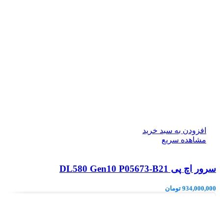
افزودن به سبد خرید
مشاهده سریع
سرور اچ پی DL580 Gen10 P05673-B21
934,000,000
تومان