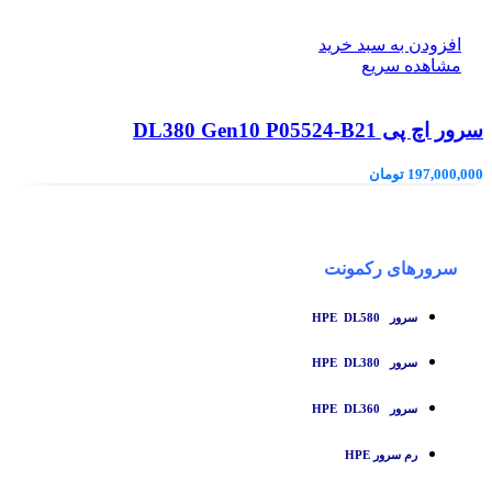
افزودن به سبد خرید
مشاهده سریع
سرور اچ پی DL380 Gen10 P05524-B21
197,000,000
تومان
سرورهای رکمونت
سرور HPE DL580
سرور HPE DL380
سرور HPE DL360
رم سرور HPE