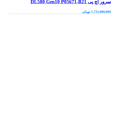
سرور اچ پی DL580 Gen10 P05671-B21
1,735,000,000
تومان