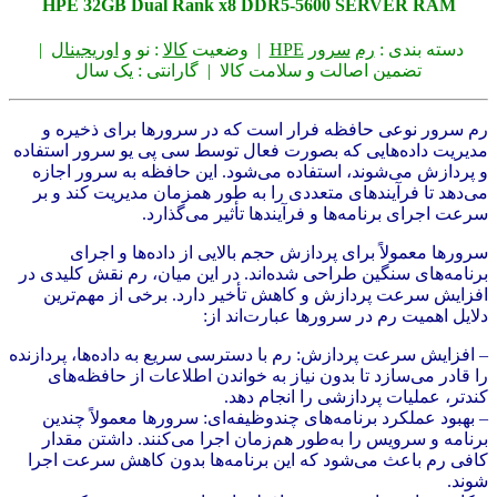
HPE 32GB Dual Rank x8 DDR5‑5600 SERVER RAM
دسته بندی :
رم
سرو
ر
HPE
| وضعیت
کالا
: نو و
اوریجینال
|
تضمین اصالت و سلامت کالا | گارانتی : یک سال
رم سرور نوعی حافظه فرار است که در سرورها برای ذخیره و
مدیریت داده‌هایی که بصورت فعال توسط سی پی یو سرور استفاده
و پردازش می‌شوند، استفاده می‌شود. این حافظه به سرور اجازه
می‌دهد تا فرآیندهای متعددی را به طور همزمان مدیریت کند و بر
سرعت اجرای برنامه‌ها و فرآیندها تأثیر می‌گذارد.
سرورها معمولاً برای پردازش حجم بالایی از داده‌ها و اجرای
برنامه‌های سنگین طراحی شده‌اند. در این میان، رم نقش کلیدی در
افزایش سرعت پردازش و کاهش تأخیر دارد. برخی از مهم‌ترین
دلایل اهمیت رم در سرورها عبارت‌اند از:
– افزایش سرعت پردازش: رم با دسترسی سریع به داده‌ها، پردازنده
را قادر می‌سازد تا بدون نیاز به خواندن اطلاعات از حافظه‌های
کندتر، عملیات پردازشی را انجام دهد.
– بهبود عملکرد برنامه‌های چندوظیفه‌ای: سرورها معمولاً چندین
برنامه و سرویس را به‌طور هم‌زمان اجرا می‌کنند. داشتن مقدار
کافی رم باعث می‌شود که این برنامه‌ها بدون کاهش سرعت اجرا
شوند.