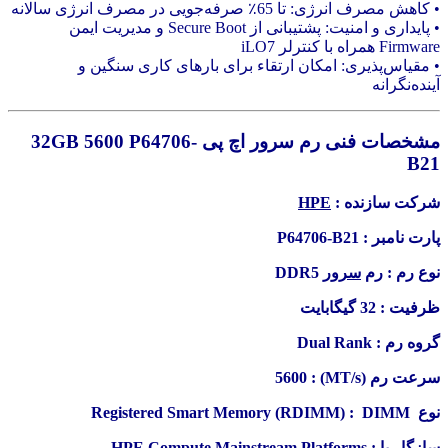
• کاهش مصرف انرژی: تا 65٪ صرفه‌جویی در مصرف انرژی سالانه
• پایداری و امنیت: پشتیبانی از Secure Boot و مدیریت ایمن
Firmware همراه با کنترلر iLO7
• مقیاس‌پذیری: امکان ارتقاء برای بارهای کاری سنگین و
آینده‌نگرانه
مشخصات فنی رم سرور اچ پی 32GB 5600 P64706-
B21
شرکت سازنده :
HPE
پارت نامبر : P64706-B21
نوع رم : رم
سرور
DDR5
ظرفیت : 32 گیگابایت
گروه رم : Dual Rank
سرعت رم (MT/s) : 5600
نوع
: DIMM
Registered Smart Memory (RDIMM)
سازگار با :
HPE Compute Mainstream Platforms