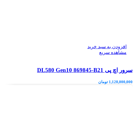
افزودن به سبد خرید
مشاهده سریع
سرور اچ پی DL580 Gen10 869845-B21
1,128,000,000
تومان