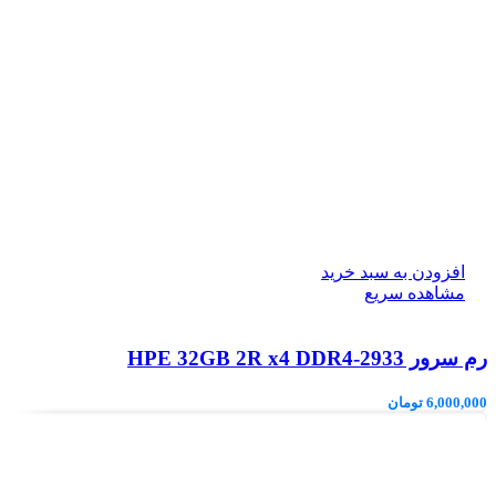
افزودن به سبد خرید
مشاهده سریع
رم سرور HPE 32GB 2R x4 DDR4‑2933
6,000,000
تومان