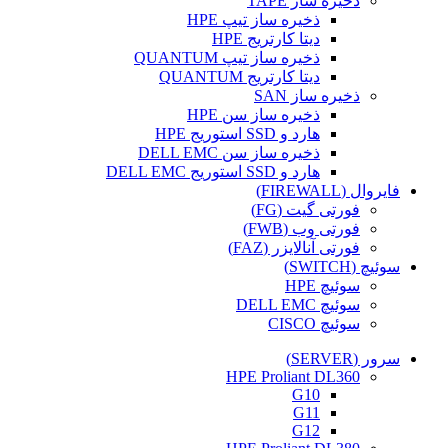
ذخیره ساز TAPE
ذخیره ساز تیپ HPE
دیتا کارتریج HPE
ذخیره ساز تیپ QUANTUM
دیتا کارتریج QUANTUM
ذخیره ساز SAN
ذخیره ساز سن HPE
هارد و SSD استوریج HPE
ذخیره ساز سن DELL EMC
هارد و SSD استوریج DELL EMC
فایروال (FIREWALL)
فورتی گیت (FG)
فورتی وب (FWB)
فورتی آنالایزر (FAZ)
سوئیچ (SWITCH)
سوئیچ HPE
سوئیچ DELL EMC
سوئیچ CISCO
سرور (SERVER)
HPE Proliant DL360
G10
G11
G12