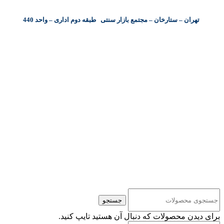
تهران – ستارخان – مجتمع بازار سنتی طبقه دوم اداری – واحد 440
کلیه حقوق مادی و معنوی این سایت متعلق به شرکت پایا پرداز نیواد ( سهامی خاص )
می‌باشد.
جستجو
برای دیدن محصولات که دنبال آن هستید تایپ کنید.