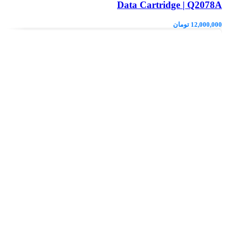
Data Cartridge | Q2078A
12,000,000
تومان