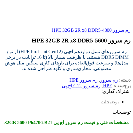
رم سرور HPE 32GB 2R x8 DDR5‑4800
رم سرور HPE 32GB 2R x8 DDR5‑5600
رم سرورهای نسل دوازدهم اچ‌پی (HPE ProLiant Gen12) از نوع
DDR5 DIMM هستند، با ظرفیت بسیار بالا (تا 16 ترابایت در برخی
مدل‌ها) و سرعت فوق‌العاده برای بارهای کاری سنگین مثل هوش
مصنوعی، مجازی‌سازی و کلود طراحی شده‌اند.
دسته:
رم سرور
,
رم سرور HPE
برچسب:
HPE
,
رم سرور G12 اچ پی
اشتراک گذاری:
توضیحات
توضیحات
مشخصات فنی و قیمت رم سرور اچ پی 32GB 5600 P64706-B21