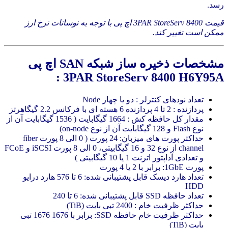
رسد.
قیمت 3PAR StoreServ 8400 اچ پی با توجه به نوسانات نرخ ارز
ممکن است تغییر کند.
مشخصات ذخیره ساز شبکه SAN اچ پی
3PAR StoreServ 8400 H6Y95A :
تعداد نودهای کنترلر : دو یا چهار Node
پردازنده : 2 تا 4 پردازنده 6 هسته ای با فرکانس 2.2 گیگاهرتز
مقدار کل حافظه‌ کش : 1664 گیگابایت ( 1536 گیگابایت آن از
نوع Flash و 128 گیگابایت آن از نوع on-node)
حداکثر پورت های میزبان: 24 پورت ( 0 الی 8 پورت fiber
channel از نوع 32 و 16 گیگابیتی، 0 الی 8 پورت iSCSI و FCoE
و تعدادی آداپتور اترنت 1 یا 10 گیگابیتی )
پورت 1GbE: برابر با 2 یا 4 پورت
تعداد هارد دیسک قابل پشتیبانی شده: 6 تا 576 هارد درایو
HDD
تعداد حافظه SSD قابل پشتیبانی شده: 6 تا 240
حداکثر ظرفیت خام : 2400 تبی ‌بایت (TiB)
حداکثر ظرفیت خام حافظه SSD: برابر با 1676 1676 تبی
‌بایت (TiB)