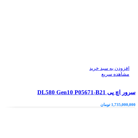
افزودن به سبد خرید
مشاهده سریع
سرور اچ پی DL580 Gen10 P05671-B21
1,735,000,000
تومان