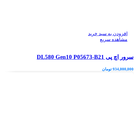
افزودن به سبد خرید
مشاهده سریع
سرور اچ پی DL580 Gen10 P05673-B21
934,000,000
تومان