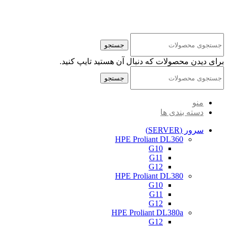
کلیه حقوق مادی و معنوی این سایت متعلق به شرکت پایا پرداز نیواد ( سهامی خاص ) می‌باشد.
جستجو
برای دیدن محصولات که دنبال آن هستید تایپ کنید.
جستجو
منو
دسته بندی ها
سرور (SERVER)
HPE Proliant DL360
G10
G11
G12
HPE Proliant DL380
G10
G11
G12
HPE Proliant DL380a
G12