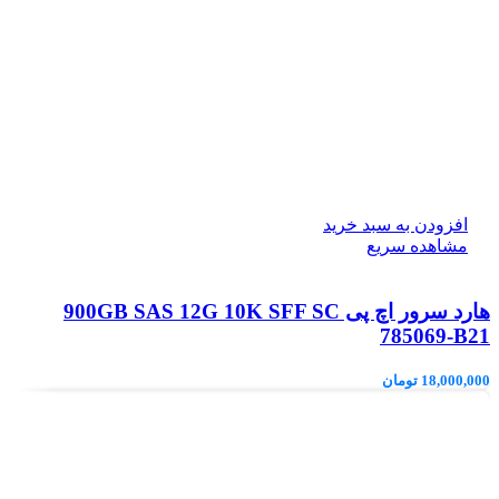
افزودن به سبد خرید
مشاهده سریع
هارد سرور اچ پی 900GB SAS 12G 10K SFF SC
785069-B21
18,000,000
تومان