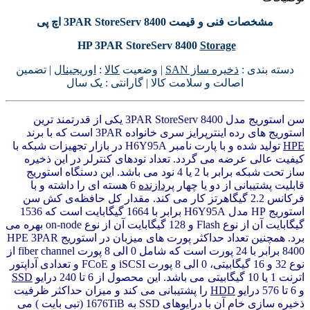
مشخصات فنی و قیمت 3PAR StoreServ 8400 اچ پی
HP 3PAR StoreServ 8400
Storage
دسته بندی :
ذخیره ساز SAN
| وضعیت
کالا
:
اوریجینال
| تضمین
اصالت و سلامت کالا | گارانتی : یک سال
سن استوریج مدل 3PAR StoreServ 8400 یکی از قدرتمند ترین
استوریج های رده اینترپرایز سری خانواده 3PAR است که با برند
HPE
تولید شده و با پارت نامبر H6Y95A در بازار تجهیزات شبکه با
کیفیت عالی عرضه می گردد. تعداد نودهای کنترلر در این ذخیره
ساز تحت شبکه برابر با 2 یا 4 نود می باشد. این دستگاه استوریج
قابلیت پشتیبانی از دو یا چهار
پردازنده
6 هسته ای را داشته و با
فرکانس 2.2 گیگاهرتز کار می کند. مقدار کل حافظه‌ی کش سن
استوریج HP مدل H6Y95A برابر با 1664 گیگابایت است که 1536
گیگابایت آن از نوع Flash و 128 گیگابایت آن از نوع on-node بهره می
برد. همچنین تعداد حداکثر پورت ‌های میزبان در استوریج HPE 3PAR
8400 برابر با 24 پورت است که شامل 0 الی 8 پورت fiber channel از
نوع 32 و 16 گیگابیتی، 0 الی 8 پورت iSCSI و FCoE و تعدادی آداپتور
اترنت 1 یا 10 گیگابیتی می باشد. این محصول از 6 تا 240 درایو
SSD
و 6 تا 576 درایو
HDD
را پشتیبانی می کند و میزان حداکثر ظرفیت
ذخیره‌ سازی خام آن با درایوهای SSD به 1676TiB (تبی ‌بایت ) می