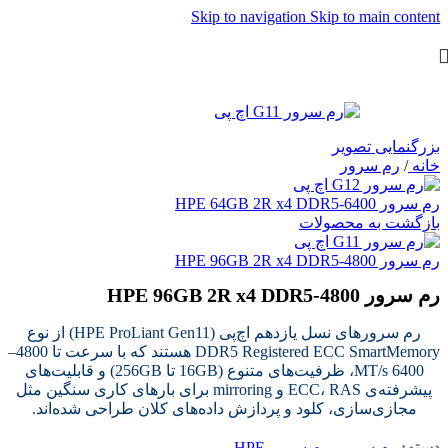
Skip to navigation
Skip to main content
بزرگنمایی تصویر
خانه
/
رم سرور
رم سرور HPE 64GB 2R x4 DDR5‑6400
بازگشت به محصولات
رم سرور HPE 96GB 2R x4 DDR5‑4800
رم سرور HPE 96GB 2R x4 DDR5‑4800
رم سرورهای نسل یازدهم اچ‌پی (HPE ProLiant Gen11) از نوع
DDR5 Registered ECC SmartMemory هستند که با سرعت تا 4800–
6400 MT/s، ظرفیت‌های متنوع (16GB تا 256GB) و قابلیت‌های
پیشرفته‌ی ECC، RAS و mirroring برای بارهای کاری سنگین مثل
مجازی‌سازی، کلود و پردازش داده‌های کلان طراحی شده‌اند.
دسته:
رم سرور
,
رم سرور HPE