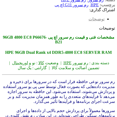
برچسب:
HPE
,
رم سرور G11 اچ پی
اشتراک گذاری:
توضیحات
توضیحات
مشخصات فنی و قیمت رم سرور اچ پی 96GB 4800 EC8 P66676-
B21
HPE 96GB Dual Rank x4 DDR5‑4800 EC8 SERVER RAM
دسته بندی :
رم
سرو
ر
HPE
| وضعیت
کالا
: نو و
اوریجینال
|
تضمین اصالت و سلامت کالا | گارانتی : یک سال
رم سرور نوعی حافظه فرار است که در سرورها برای ذخیره و
مدیریت داده‌هایی که بصورت فعال توسط سی پی یو سرور استفاده
و پردازش می‌شوند، استفاده می‌شود. این حافظه به سرور اجازه
می‌دهد تا فرآیندهای متعددی را به طور همزمان مدیریت کند و بر
سرعت اجرای برنامه‌ها و فرآیندها تأثیر می‌گذارد.
سرورها معمولاً برای پردازش حجم بالایی از داده‌ها و اجرای
برنامه‌های سنگین طراحی شده‌اند. در این میان، رم نقش کلیدی در