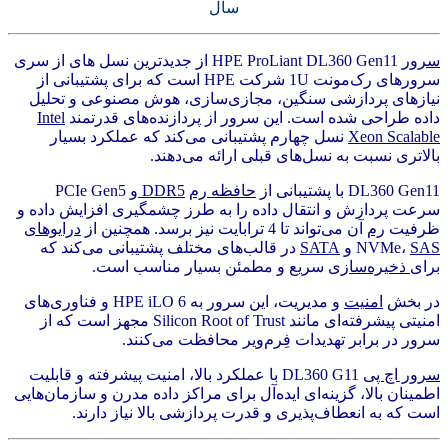
سال
سرور
HPE ProLiant DL360 Gen11 از جدیدترین نسل های از سری
سرورهای رک‌مونت 1U شرکت HPE است که برای پشتیبانی از
نیازهای پردازشی سنگین، مجازی‌سازی، هوش مصنوعی و تحلیل
داده طراحی شده است. این سرور از پردازنده‌های قدرتمند
Intel
Xeon Scalable
نسل چهارم پشتیبانی می‌کند که عملکرد بسیار
بالاتری نسبت به نسل‌های قبلی ارائه می‌دهند.
DL360 Gen11 با پشتیبانی از
حافظه رم
DDR5
و PCIe Gen5
سرعت پردازش و انتقال داده را به طرز چشمگیری افزایش داده و
ظرفیت
رم
آن می‌تواند تا 4 ترابایت نیز برسد. همچنین از
درایوهای
SAS
NVMe،
و
SATA
در قالب‌های مختلف پشتیبانی می‌کند که
برای
ذخیره‌سازی
سریع و مطمئن بسیار مناسب است.
در بخش
امنیت
و مدیریت، این سرور به HPE iLO 6 و فناوری‌های
امنیتی پیشرفته‌ای مانند Silicon Root of Trust مجهز است که از
سرور در برابر تهدیدات فِرم‌ویر محافظت می‌کنند.
سرور اچ پی
DL360 G11 با عملکرد بالا، امنیت پیشرفته و قابلیت
اطمینان بالا، گزینه‌ای ایده‌آل برای مراکز داده مدرن و سازمان‌هایی
است که به انعطاف‌پذیری و قدرت پردازشی بالا نیاز دارند.