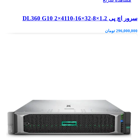
سرور اچ پی DL360 G10 2×4110-16×32-8×1.2
296,000,000
تومان