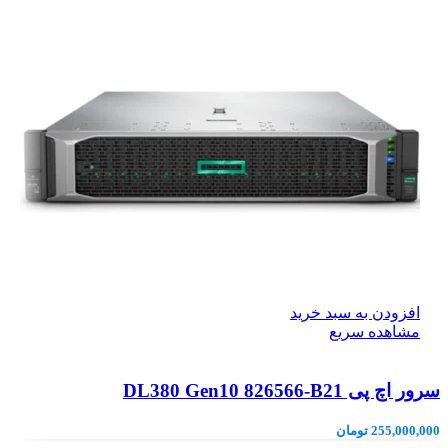
افزودن به سبد خرید
مشاهده سریع
سرور اچ پی DL380 Gen10 826566-B21
255,000,000
تومان