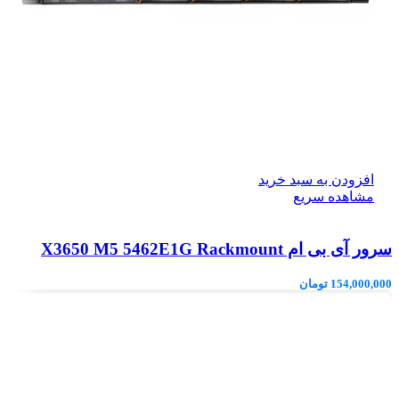
افزودن به سبد خرید
مشاهده سریع
سرور آی بی ام X3650 M5 5462E1G Rackmount
154,000,000
تومان