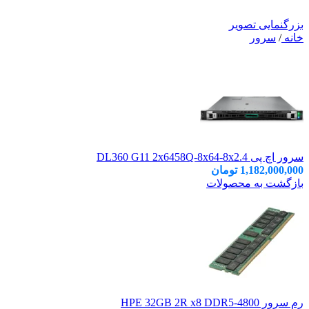
بزرگنمایی تصویر
خانه
/
سرور
سرور اچ پی DL360 G11 2x6458Q-8x64-8x2.4
1,182,000,000
تومان
بازگشت به محصولات
رم سرور HPE 32GB 2R x8 DDR5‑4800