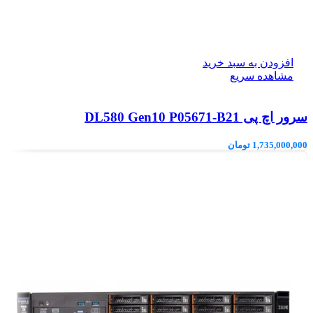
افزودن به سبد خرید
مشاهده سریع
سرور اچ پی DL580 Gen10 P05671-B21
1,735,000,000
تومان