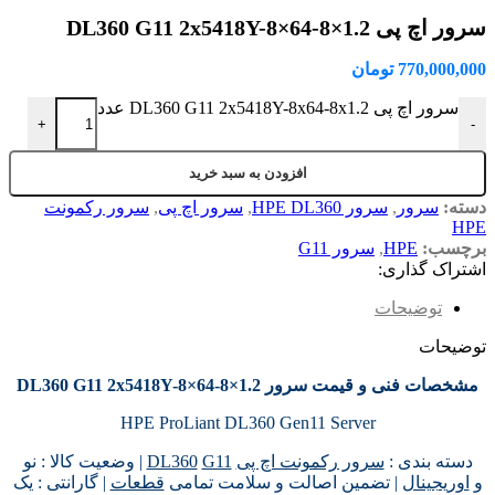
سرور اچ پی DL360 G11 2x5418Y-8×64-8×1.2
770,000,000
تومان
سرور اچ پی DL360 G11 2x5418Y-8x64-8x1.2 عدد
+
-
افزودن به سبد خرید
دسته:
سرور
,
سرور HPE DL360
,
سرور اچ پی
,
سرور رکمونت
HPE
برچسب:
HPE
,
سرور G11
اشتراک گذاری:
توضیحات
توضیحات
مشخصات فنی و قیمت سرور DL360 G11 2x5418Y-8×64-8×1.2
HPE ProLiant DL360 Gen11 Server
دسته بندی :
سرور رکمونت اچ پی
G11
DL360
| وضعیت کالا : نو
و
اوریجینال
| تضمین اصالت و سلامت تمامی
قطعات
| گارانتی : یک