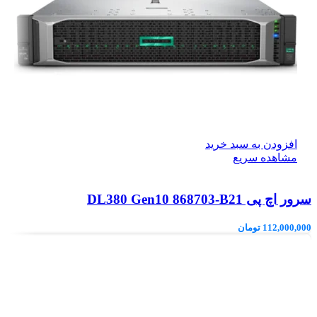
افزودن به سبد خرید
مشاهده سریع
سرور اچ پی DL380 Gen10 868703-B21
112,000,000
تومان