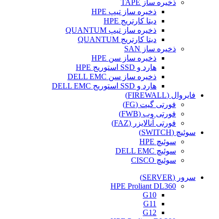
ذخیره ساز TAPE
ذخیره ساز تیپ HPE
دیتا کارتریج HPE
ذخیره ساز تیپ QUANTUM
دیتا کارتریج QUANTUM
ذخیره ساز SAN
ذخیره ساز سن HPE
هارد و SSD استوریج HPE
ذخیره ساز سن DELL EMC
هارد و SSD استوریج DELL EMC
فایروال (FIREWALL)
فورتی گیت (FG)
فورتی وب (FWB)
فورتی آنالایزر (FAZ)
سوئیچ (SWITCH)
سوئیچ HPE
سوئیچ DELL EMC
سوئیچ CISCO
سرور (SERVER)
HPE Proliant DL360
G10
G11
G12