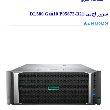
سرور اچ پی DL580 Gen10 P05673-B21
934,000,000
تومان