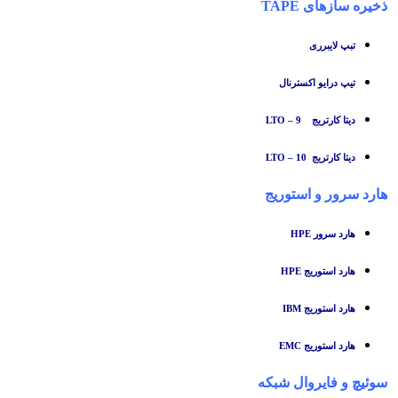
ذخیره سازهای TAPE
تبپ لایبرری
تیپ درایو اکسترنال
دیتا کارتریج LTO – 9
دیتا کارتریج LTO – 10
هارد سرور و استوریج
هارد سرور HPE
هارد استوریج HPE
هارد استوریج IBM
هارد استوریج EMC
سوئیچ
و
فایروال شبکه