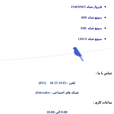
فایروال شبکه FORTINET
سوئیچ شبکه HPE
سوئیچ شبکه EMC
سوئیچ شبکه CISCO
تماس با ما :
تلفن : 65 24 25 44 (021)
شبکه های اجتماعی : nivadco@
ساعات کاری :
9:00 الی 18:00