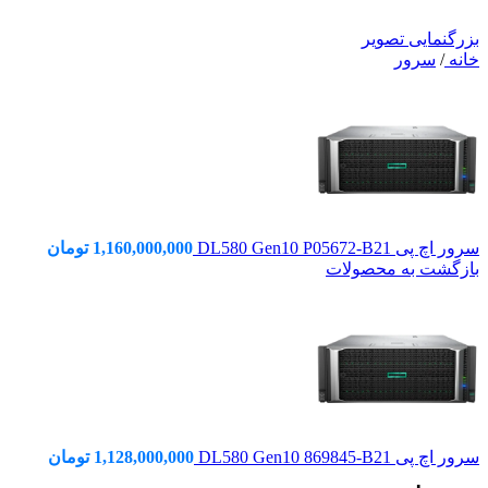
بزرگنمایی تصویر
خانه
/
سرور
سرور اچ پی DL580 Gen10 P05672-B21
1,160,000,000
تومان
بازگشت به محصولات
سرور اچ پی DL580 Gen10 869845-B21
1,128,000,000
تومان