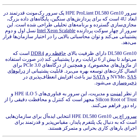
سرور HPE ProLiant DL580 Gen10 یک سرور رک‌مونت قدرتمند در
ابعاد 4U است که برای پردازش‌های سنگین، پایگاه‌های داده بزرگ،
مجازی‌سازی گسترده و برنامه‌های تحلیلی طراحی شده است. این
سرور از چهار سوکت پردازنده
Intel Xeon Scalable
نسل اول و دوم
پشتیبانی می‌کند و توان محاسباتی بالایی را در اختیار سازمان‌ها قرار
می‌دهد.
DL580 Gen10 دارای ظرفیت بالای
حافظه رم
DDR4
است که
می‌تواند تا بیش از 6 ترابایت رم را پشتیبانی کند (در صورت استفاده
از ماژول‌های مخصوص)، و همچنین از درگاه‌های PCIe 3.0 برای
اتصال کارت‌های توسعه بهره می‌برد. قابلیت پشتیبانی از
درایوهای
SAS
NVMe،
و
SATA
نیز باعث افزایش انعطاف‌پذیری در
ذخیره‌سازی
می‌شود.
از نظر
امنیت
و مدیریت، این سرور به فناوری‌های HPE iLO 5 و
Silicon Root of Trust مجهز است که کنترل و محافظت دقیقی را از
راه دور فراهم می‌کنند.
سرور اچ پی
HPE DL580 Gen10 انتخابی ایده‌آل برای سازمان‌هایی
است که به دنبال یک پلتفرم پایدار، مقیاس‌پذیر و قدرتمند برای
اجرای بارهای کاری بحرانی و متمرکز هستند.