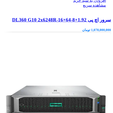
افزودن به سبد خرید
مشاهده سریع
سرور اچ پی DL360 G10 2x6248R-16×64-8×1.92
1,078,000,000
تومان