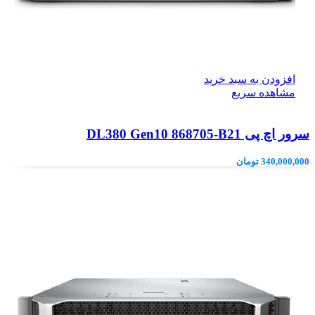
افزودن به سبد خرید
مشاهده سریع
سرور اچ پی DL380 Gen10 868705-B21
340,000,000
تومان