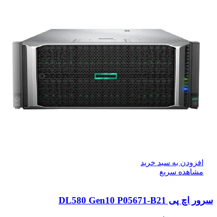
افزودن به سبد خرید
مشاهده سریع
سرور اچ پی DL580 Gen10 P05671-B21