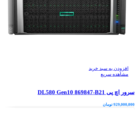
افزودن به سبد خرید
مشاهده سریع
سرور اچ پی DL580 Gen10 869847-B21
929,000,000
تومان