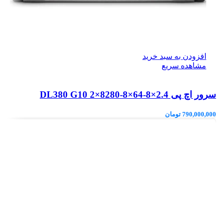
افزودن به سبد خرید
مشاهده سریع
سرور اچ پی DL380 G10 2×8280-8×64-8×2.4
790,000,000
تومان