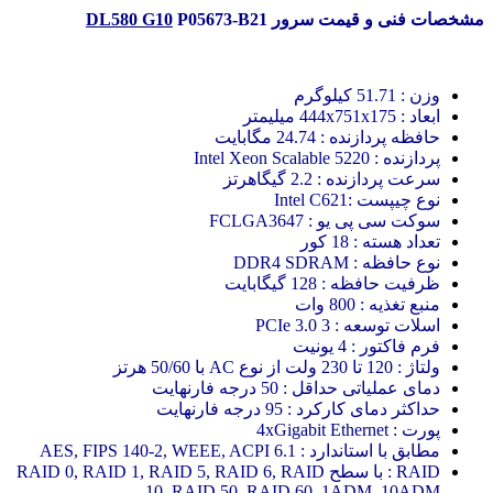
مشخصات فنی و قیمت سرور
P05673-B21
DL580 G10
وزن : 51.71 کیلوگرم
ابعاد : 444x751x175 میلیمتر
حافظه پردازنده : 24.74 مگابایت
پردازنده : Intel Xeon Scalable 5220
سرعت پردازنده : 2.2 گیگاهرتز
نوع چیپست :Intel C621
سوکت سی پی یو : FCLGA3647
تعداد هسته : 18 کور
نوع حافظه : DDR4 SDRAM
ظرفیت حافظه : 128 گیگابایت
منبع تغذیه : 800 وات
اسلات توسعه : 3 PCIe 3.0
فرم فاکتور : 4 یونیت
ولتاژ : 120 تا 230 ولت از نوع AC با 50/60 هرتز
دمای عملیاتی حداقل : 50 درجه فارنهایت
حداکثر دمای کارکرد : 95 درجه فارنهایت
پورت : 4xGigabit Ethernet
مطابق با استاندارد : AES, FIPS 140-2, WEEE, ACPI 6.1
RAID : با سطح RAID 0, RAID 1, RAID 5, RAID 6, RAID
10, RAID 50, RAID 60, 1ADM, 10ADM