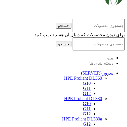
کلیه حقوق مادی و معنوی این سایت متعلق به شرکت پایا پرداز نیواد ( سهامی خاص ) می‌باشد.
جستجو
برای دیدن محصولات که دنبال آن هستید تایپ کنید.
جستجو
منو
دسته بندی ها
سرور (SERVER)
HPE Proliant DL360
G10
G11
G12
HPE Proliant DL380
G10
G11
G12
HPE Proliant DL380a
G12