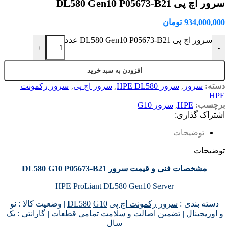
سرور اچ پی DL580 Gen10 P05673-B21
934,000,000
تومان
سرور اچ پی DL580 Gen10 P05673-B21 عدد
+
-
افزودن به سبد خرید
دسته:
سرور
,
سرور HPE DL580
,
سرور اچ پی
,
سرور رکمونت
HPE
برچسب:
HPE
,
سرور G10
اشتراک گذاری:
توضیحات
توضیحات
مشخصات فنی و قیمت سرور DL580 G10 P05673-B21
HPE ProLiant DL580 Gen10 Server
دسته بندی :
سرور رکمونت اچ پی
G10
DL580
| وضعیت کالا : نو
و
اوریجینال
| تضمین اصالت و سلامت تمامی
قطعات
| گارانتی : یک
سال