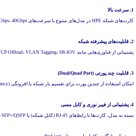
1. سرعت بالا
کارت‌های شبکه HPE در مدل‌های متنوع با سرعت‌های 1Gbps، 10Gbps، 25Gbps، 40Gbps و حتی 100Gbps عرضه می‌شوند.
2. قابلیت‌های پیشرفته شبکه
پشتیبانی از فناوری‌هایی مانند TCP Offload، VLAN Tagging، SR-IOV و iSCSI Boot برای افزایش عملکرد و بهره‌وری.
3. قابلیت چند پورتی (Dual/Quad Port)
امکان استفاده از چندین پورت برای تقسیم بار شبکه یا افزونگی (Redundancy).
4. پشتیبانی از فیبر نوری و کابل مسی
بسته به مدل، کارت‌ها با رابط‌های RJ-45 (کابل شبکه) یا SFP+/QSFP (فیبر نوری) ارائه می‌شوند.