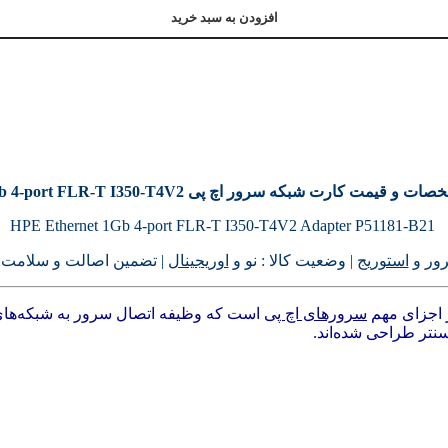
افزودن به سبد خرید
ت و قیمت کارت شبکه سرور اچ پی 1Gb 4-port FLR-T I350-T4V2
HPE Ethernet 1Gb 4-port FLR-T I350-T4V2 Adapter P51181-B21
ور
و
استوریج
| وضعیت کالا : نو و
اوریجینال
| تضمین اصالت و سلامت کا
سرورهای اچ پی
است که وظیفه اتصال سرور به شبکه‌های محلی (LAN) ی
نتر طراحی شده‌اند.