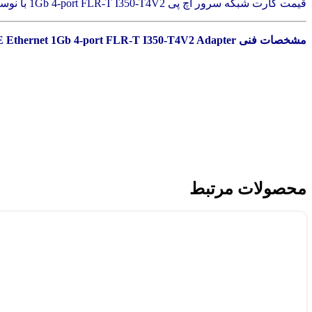
قیمت کارت شبکه سرور اچ پی 1Gb 4-port FLR-T I350-T4V2 با نوسانات ارز ممکن است تغییر کند.
مشخصات فنی HPE Ethernet 1Gb 4-port FLR-T I350-T4V2 Adapter :
محصولات مرتبط