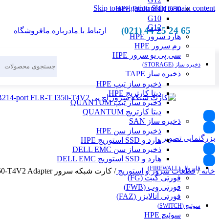
Skip to navigation
Skip to main content
HPE Proliant DL580
G10
G12
65 24 25 44 (021)
ارتباط با ما
درباره ما
فروشگاه
هارد سرور HPE
رم سرور HPE
سی پی یو سرور HPE
ذخیره ساز (STORAGE)
ذخیره ساز TAPE
ذخیره ساز تیپ HPE
دیتا کارتریج HPE
ذخیره ساز تیپ QUANTUM
دیتا کارتریج QUANTUM
ذخیره ساز SAN
ذخیره ساز سن HPE
بزرگنمایی تصویر
هارد و SSD استوریج HPE
ذخیره ساز سن DELL EMC
هارد و SSD استوریج DELL EMC
فایروال (FIREWALL)
خانه
/
قطعات سرور و استوریج
/
کارت شبکه سرور HPE Ethernet 1Gb 4-port FLR-T I350-T4V2 Adapter
فورتی گیت (FG)
فورتی وب (FWB)
فورتی آنالایزر (FAZ)
سوئیچ (SWITCH)
سوئیچ HPE