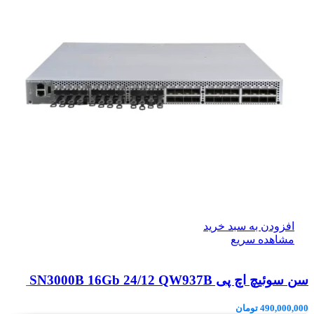
افزودن به سبد خرید
مشاهده سریع
سن سوئیچ اچ پی SN3000B 16Gb 24/12 QW937B
490,000,000
تومان