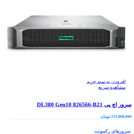
افزودن به سبد خرید
مشاهده سریع
سرور اچ پی DL380 Gen10 826566-B21
255,000,000
تومان
سرورهای رکمونت