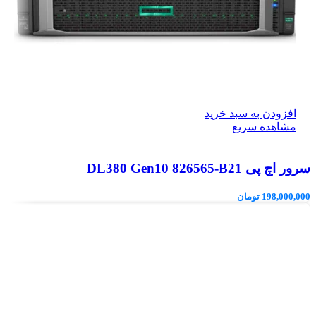
افزودن به سبد خرید
مشاهده سریع
سرور اچ پی DL380 Gen10 826565-B21
198,000,000
تومان