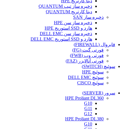
دیتا کارتریج HPE
ذخیره ساز تیپ QUANTUM
دیتا کارتریج QUANTUM
ذخیره ساز SAN
ذخیره ساز سن HPE
هارد و SSD استوریج HPE
ذخیره ساز سن DELL EMC
هارد و SSD استوریج DELL EMC
فایروال (FIREWALL)
فورتی گیت (FG)
فورتی وب (FWB)
فورتی آنالایزر (FAZ)
سوئیچ (SWITCH)
سوئیچ HPE
سوئیچ DELL EMC
سوئیچ CISCO
سرور (SERVER)
HPE Proliant DL360
G10
G11
G12
HPE Proliant DL380
G10