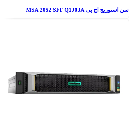
سن استوریج اچ پی MSA 2052 SFF Q1J03A