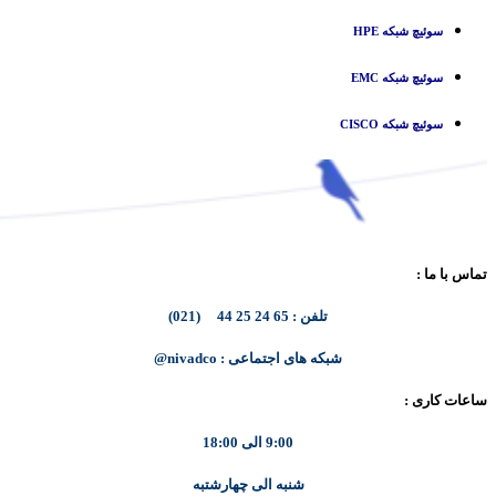
سوئیچ شبکه HPE
سوئیچ شبکه EMC
سوئیچ شبکه CISCO
تماس با ما :
تلفن : 65 24 25 44 (021)
شبکه های اجتماعی : nivadco@
ساعات کاری :
9:00 الی 18:00
شنبه الی چهارشتبه