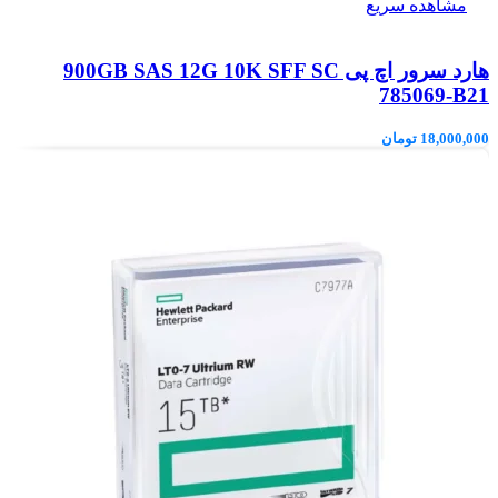
مشاهده سریع
هارد سرور اچ پی 900GB SAS 12G 10K SFF SC
785069-B21
18,000,000
تومان