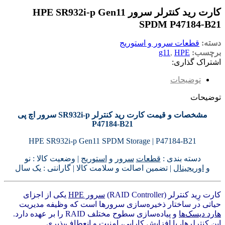
کارت رید کنترلر سرور HPE SR932i-p Gen11
SPDM P47184-B21
دسته:
قطعات سرور و استوریج
برچسب:
HPE
,
g11
اشتراک گذاری:
توضیحات
توضیحات
مشخصات و قیمت کارت رید کنترلر SR932i-p سرور اچ پی
P47184-B21
HPE SR932i-p Gen11 SPDM Storage | P47184-B21
دسته بندی :
قطعات
سرور
و
استوریج
| وضعیت کالا : نو
و
اوریجینال
| تضمین اصالت و سلامت کالا | گارانتی : یک سال
کارت رِید کنترلر (RAID Controller)
سرور HPE
یکی از اجزای
حیاتی در ساختار ذخیره‌سازی سرورها است که وظیفه مدیریت
هارد دیسک‌ها
و پیاده‌سازی سطوح مختلف RAID را بر عهده دارد.
این کنترلرها، با افزایش کارایی، امنیت و انعطاف‌پذیری