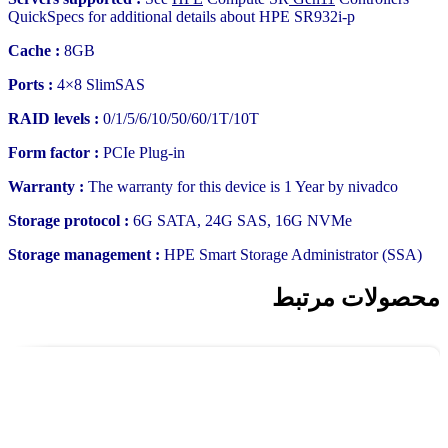
QuickSpecs for additional details about HPE SR932i-p
Cache :
8GB
Ports :
4×8 SlimSAS
RAID levels :
0/1/5/6/10/50/60/1T/10T
Form factor :
PCIe Plug-in
Warranty :
The warranty for this device is 1 Year by nivadco
Storage protocol :
6G SATA, 24G SAS, 16G NVMe
Storage management :
HPE Smart Storage Administrator (SSA)
محصولات مرتبط