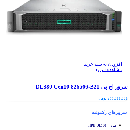
افزودن به سبد خرید
مشاهده سریع
سرور اچ پی DL380 Gen10 826566-B21
255,000,000
تومان
سرورهای رکمونت
سرور HPE DL580