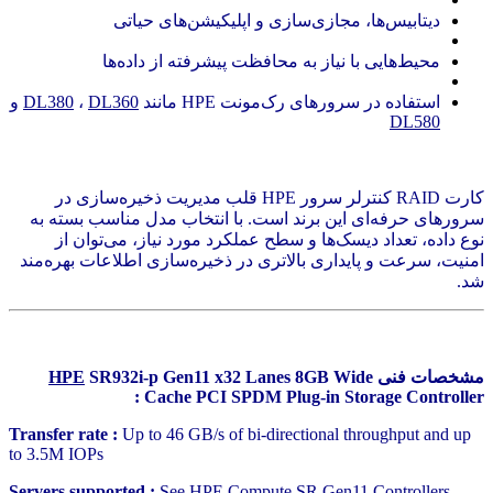
دیتابیس‌ها، مجازی‌سازی و اپلیکیشن‌های حیاتی
محیط‌هایی با نیاز به محافظت پیشرفته از داده‌ها
استفاده در سرورهای رک‌مونت HPE مانند
DL360
،
DL380
و
DL580
کارت RAID کنترلر سرور HPE قلب مدیریت ذخیره‌سازی در
سرورهای حرفه‌ای این برند است. با انتخاب مدل مناسب بسته به
نوع داده، تعداد دیسک‌ها و سطح عملکرد مورد نیاز، می‌توان از
امنیت، سرعت و پایداری بالاتری در ذخیره‌سازی اطلاعات بهره‌مند
شد.
مشخصات فنی
SR932i‑p Gen11 x32 Lanes 8GB Wide
HPE
Cache PCI SPDM Plug‑in Storage Controller :
Transfer rate :
Up to 46 GB/s of bi-directional throughput and up
to 3.5M IOPs
Servers supported :
See
HPE
Compute SR
Gen11
Controllers