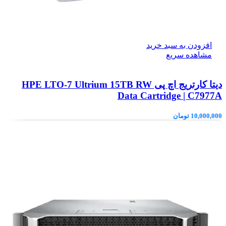
افزودن به سبد خرید
مشاهده سریع
دیتا کارتریج اچ پی HPE LTO‑7 Ultrium 15TB RW
Data Cartridge | C7977A
10,000,000
تومان