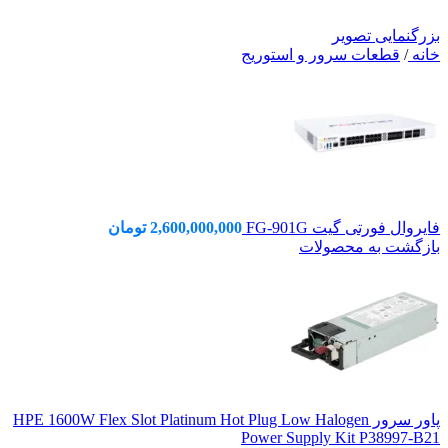
بزرگنمایی تصویر
خانه
/
قطعات سرور و استوریج
فایروال فورتی گیت FG-901G
2,600,000,000
تومان
بازگشت به محصولات
پاور سرور HPE 1600W Flex Slot Platinum Hot Plug Low Halogen
Power Supply Kit P38997-B21