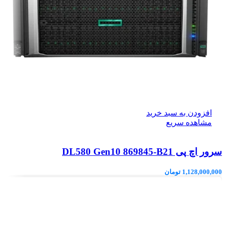
افزودن به سبد خرید
مشاهده سریع
سرور اچ پی DL580 Gen10 869845-B21
1,128,000,000
تومان