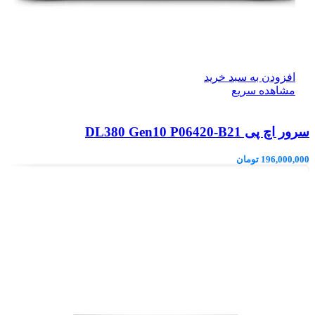
افزودن به سبد خرید
مشاهده سریع
سرور اچ پی DL380 Gen10 P06420-B21
196,000,000
تومان