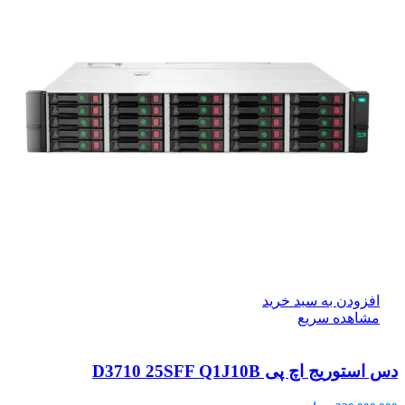
افزودن به سبد خرید
مشاهده سریع
دس استوریج اچ پی D3710 25SFF Q1J10B