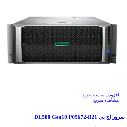
افزودن به سبد خرید
مشاهده سریع
سرور اچ پی DL580 Gen10 P05672-B21