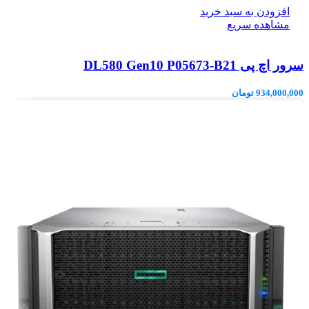
افزودن به سبد خرید
مشاهده سریع
سرور اچ پی DL580 Gen10 P05673-B21
934,000,000
تومان