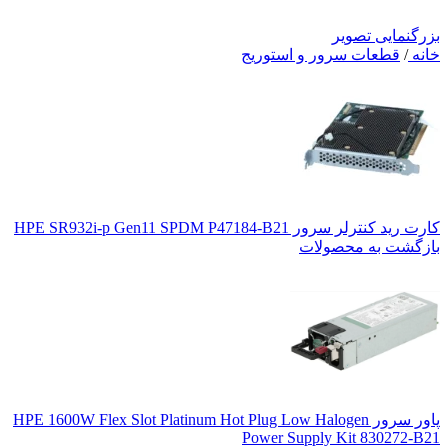
بزرگنمایی تصویر
خانه
/
قطعات سرور و استوریج
کارت رید کنترلر سرور HPE SR932i-p Gen11 SPDM P47184-B21
بازگشت به محصولات
پاور سرور HPE 1600W Flex Slot Platinum Hot Plug Low Halogen
Power Supply Kit 830272-B21