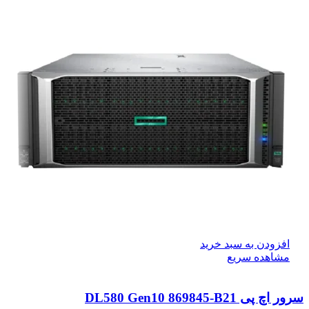
افزودن به سبد خرید
مشاهده سریع
سرور اچ پی DL580 Gen10 869845-B21