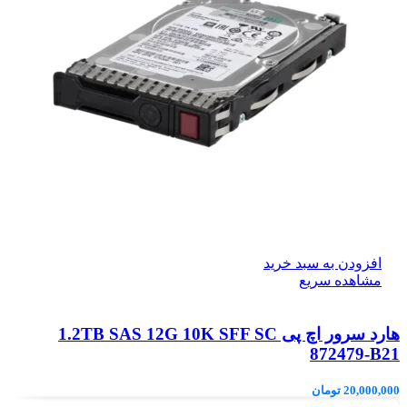
افزودن به سبد خرید
مشاهده سریع
هارد سرور اچ پی 1.2TB SAS 12G 10K SFF SC
872479-B21
20,000,000
تومان