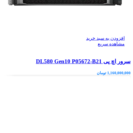
افزودن به سبد خرید
مشاهده سریع
سرور اچ پی DL580 Gen10 P05672-B21
1,160,000,000
تومان