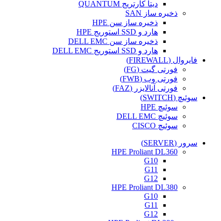
دیتا کارتریج QUANTUM
ذخیره ساز SAN
ذخیره ساز سن HPE
هارد و SSD استوریج HPE
ذخیره ساز سن DELL EMC
هارد و SSD استوریج DELL EMC
فایروال (FIREWALL)
فورتی گیت (FG)
فورتی وب (FWB)
فورتی آنالایزر (FAZ)
سوئیچ (SWITCH)
سوئیچ HPE
سوئیچ DELL EMC
سوئیچ CISCO
سرور (SERVER)
HPE Proliant DL360
G10
G11
G12
HPE Proliant DL380
G10
G11
G12