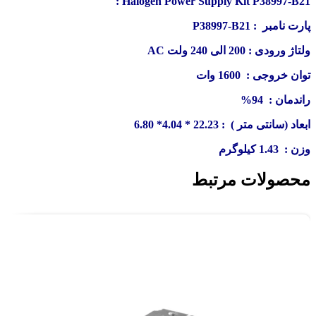
Halogen Power Supply Kit P38997-B21 :
پارت نامبر : P38997-B21
ولتاژ ورودی : 200 الی 240 ولت AC
توان خروجی : 1600 وات
راندمان : 94%
ابعاد (سانتی متر ) : 22.23 * 4.04* 6.80
وزن : 1.43 کیلوگرم
محصولات مرتبط