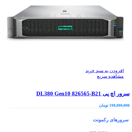
افزودن به سبد خرید
مشاهده سریع
سرور اچ پی DL380 Gen10 826565-B21
198,000,000
تومان
سرورهای رکمونت