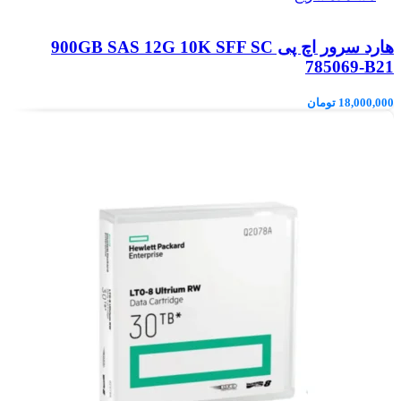
هارد سرور اچ پی 900GB SAS 12G 10K SFF SC
785069-B21
18,000,000
تومان