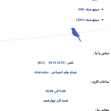
سوئیچ شبکه EMC
سوئیچ شبکه CISCO
تماس با ما :
تلفن : 65 24 25 44 (021)
شبکه های اجتماعی : nivadco@
ساعات کاری :
9:00 الی 18:00
شنبه الی چهارشتبه
نشانی ما :