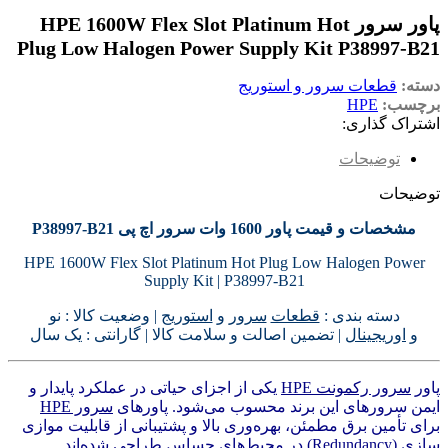
پاور سرور HPE 1600W Flex Slot Platinum Hot
Plug Low Halogen Power Supply Kit P38997-B21
دسته:
قطعات سرور و استوریج
برچسب:
HPE
اشتراک گذاری:
توضیحات
توضیحات
مشخصات و قیمت پاور 1600 وات سرور اچ پی P38997-B21
HPE 1600W Flex Slot Platinum Hot Plug Low Halogen Power
Supply Kit | P38997-B21
دسته بندی :
قطعات
سرور
و
استوریج
| وضعیت کالا : نو
و
اوریجینال
| تضمین اصالت و سلامت کالا | گارانتی : یک سال
پاور
سرور رکمونت HPE
یکی از اجزای حیاتی در عملکرد پایدار و
ایمن سرورهای این برند محسوب می‌شود. پاورهای
سرور HPE
برای تأمین برق مطمئن، بهره‌وری بالا و پشتیبانی از قابلیت موازی
سازی (Redundancy) در محیط‌های حساس طراحی شده‌اند.