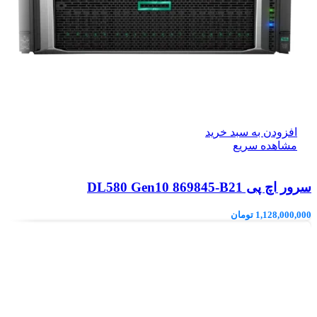
افزودن به سبد خرید
مشاهده سریع
سرور اچ پی DL580 Gen10 869845-B21
1,128,000,000
تومان