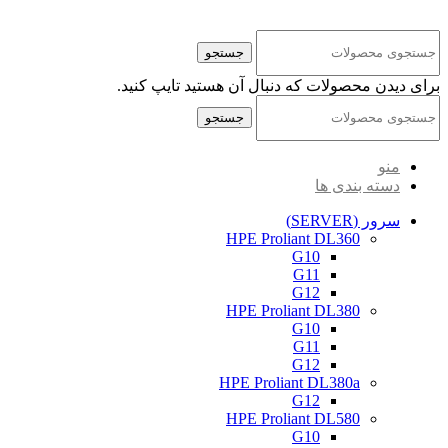
کلیه حقوق مادی و معنوی این سایت متعلق به شرکت پایا پرداز نیواد ( سهامی خاص ) می‌باشد.
جستجو
برای دیدن محصولات که دنبال آن هستید تایپ کنید.
جستجو
منو
دسته بندی ها
سرور (SERVER)
HPE Proliant DL360
G10
G11
G12
HPE Proliant DL380
G10
G11
G12
HPE Proliant DL380a
G12
HPE Proliant DL580
G10