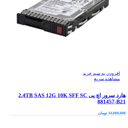
افزودن به سبد خرید
مشاهده سریع
هارد سرور اچ پی 2.4TB SAS 12G 10K SFF SC
881457-B21
34,000,000
تومان