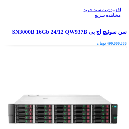
افزودن به سبد خرید
مشاهده سریع
سن سوئیچ اچ پی SN3000B 16Gb 24/12 QW937B
490,000,000
تومان