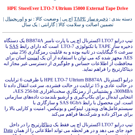
HPE StoreEver LTO‑7 Ultrium 15000 External Tape Drive
دسته بندی :
ذخیره ساز
TAPE
اچ پی
| وضعیت کالا : نو و
اوریجینال
|
تضمین اصالت و سلامت کالا | گارانتی : یک سال
تیپ درایو LTO7 اکسترنال
اچ پی
با پارت نامبر BB874A یک دستگاه
ذخیره ساز TAPE با تکنولوژی LTO-7 است که دارای رابط
SAS
با
سرعت 6 گیگابایت در ثانیه بوده و به قابلیت رمزگذاری 256 بیتی
AES مجهز شده که می توان با استفاده از آن یک
امنیت
آسان برای
محافظت از اطلاعات حساس و جلوگیری از دسترسی غیر مجاز ابه
دیتاکارتریج را فراهم نماید.
درایو اکسترنال HPE LTO-7 Ultrium BB874A با ظرفیت 6 ترابایت
در حالت عادی و 15 ترابایت در حالت فشرده، سرعت انتقال داده تا
300MB/s، و پشتیبانی از رمزنگاری سخت‌افزاری AES 256-bit،
انتخابی ایده‌آل برای بکاپ‌گیری و آرشیو بلندمدت داده‌های سازمانی
است. این محصول با رابط SAS 6Gb/s و سازگاری با
سیستم‌عامل‌های ویندوز، لینوکس و یونیکس، امنیت و کارایی بالا را
برای مراکز داده و شرکت‌ها فراهم می‌کند
تیپ درایو LTO7 اکسترنال اچ پی فقط یک
دیتاکارتریج
را در داخل
خود جای می دهد و در هر لحظه می تواند اطلاعاتی را از همان
Data