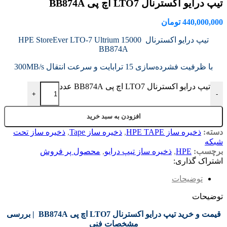
تیپ درایو اکسترنال LTO7 اچ پی BB874A
440,000,000
تومان
تیپ درایو اکسترنال HPE StoreEver LTO-7 Ultrium 15000
BB874A
با ظرفیت فشرده‌سازی 15 ترابایت و سرعت انتقال 300MB/s
تیپ درایو اکسترنال LTO7 اچ پی BB874A عدد
+
-
افزودن به سبد خرید
دسته:
ذخیره ساز HPE TAPE
,
ذخیره ساز Tape
,
ذخیره ساز تحت
شبکه
برچسب:
HPE
,
ذخیره ساز تیپ درایو
,
محصول پر فروش
اشتراک گذاری:
توضیحات
توضیحات
قیمت و خرید تیپ درایو اکسترنال LTO7 اچ پی BB874A | بررسی
مشخصات فنی