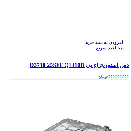
افزودن به سبد خرید
مشاهده سریع
دس استوریج اچ پی D3710 25SFF Q1J10B
220,000,000
تومان