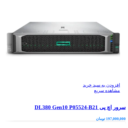
افزودن به سبد خرید
مشاهده سریع
سرور اچ پی DL380 Gen10 P05524-B21
197,000,000
تومان