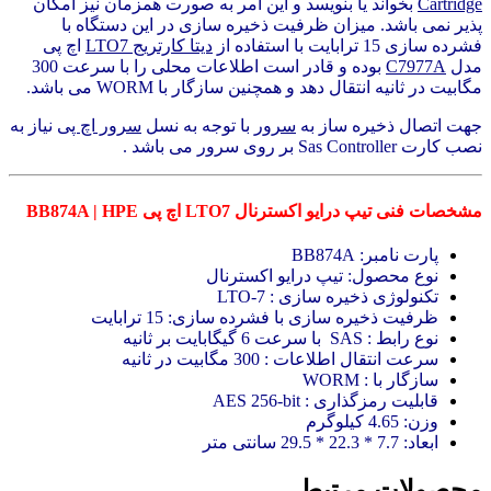
Cartridge
بخواند یا بنویسد و این امر به صورت همزمان نیز امکان
پذیر نمی باشد. میزان ظرفیت ذخیره سازی در این دستگاه با
فشرده سازی 15 ترابایت با استفاده از
دیتا کارتریج LTO7
اچ پی
مدل
C7977A
بوده و قادر است اطلاعات محلی را با سرعت 300
مگابیت در ثانیه انتقال دهد و همچنین سازگار با WORM می باشد.
جهت اتصال ذخیره ساز به
سرور
با توجه به نسل
سرور اچ پی
نیاز به
نصب کارت Sas Controller بر روی سرور می باشد .
مشخصات فنی
تیپ درایو اکسترنال LTO7 اچ پی BB874A | HPE
پارت نامبر: BB874A
نوع محصول: تیپ درایو اکسترنال
تکنولوژی ذخیره سازی : LTO-7
ظرفیت ذخیره سازی با فشرده سازی: 15 ترابایت
نوع رابط : SAS با سرعت 6 گیگابایت بر ثانیه
سرعت انتقال اطلاعات : 300 مگابیت در ثانیه
سازگار با : WORM
قابلیت رمزگذاری : AES 256-bit
وزن: 4.65 کیلوگرم
ابعاد: 7.7 * 22.3 * 29.5 سانتی متر
محصولات مرتبط