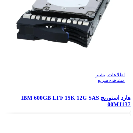
اطلاعات بیشتر
مشاهده سریع
هارد استوریج IBM 600GB LFF 15K 12G SAS
00MJ137