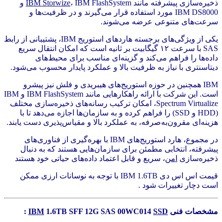
ذخیره‌سازی پیشرفته مانند
IBM Storwize
، IBM FlashSystem و
IBM DS8000 مورد استفاده قرار می‌گیرند و در ظرفیت‌ها و
سرعت‌های متنوعی عرضه می‌شوند.
یکی از ویژگی‌های برجسته هاردهای استوریج IBM، پشتیبانی از رابط
SAS با سرعت ۱۲ گیگابیت بر ثانیه است که امکان انتقال سریع
داده‌ها را فراهم می‌کند و گزینه‌ای مناسب برای محیط‌های
دیتاسنتری با نیاز به ظرفیت بالا و عملکرد پایدار محسوب می‌شود.
IBM همچنین در حوزه استوریج‌های هیبریدی و فلش نیز پیشرو
است. این شرکت با ارائه راهکارهایی مانند IBM FlashSystem و IBM
Spectrum Virtualize، امکان ترکیب رسانه‌های ذخیره‌سازی مختلف
(HDD و SSD) را فراهم کرده و به سازمان‌ها اجازه می‌دهد تا با
هزینه‌ای مقرون‌به‌صرفه، به عملکرد بالا و مقیاس‌پذیری دست یابند.
در مجموع، هارد استوریج‌های IBM با بهره‌گیری از فناوری‌های
پیشرفته، انتخابی مطمئن برای سازمان‌هایی هستند که به دنبال
ذخیره‌سازی
امن
، سریع و قابل اعتماد داده‌های حیاتی خود هستند
قیمت اس اس دی IBM 1.6TB با توجه به نوسانات ارزی ممکن
است دچار تغییرات شود .
مشخصات فنی
SSD
1.6TB SFF 12G SAS 00WC014
IBM
: