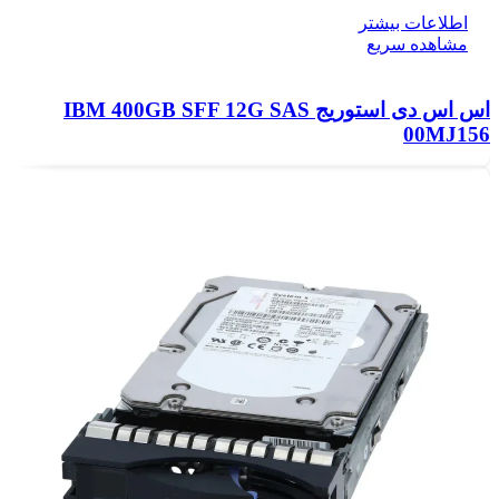
اطلاعات بیشتر
مشاهده سریع
اس اس دی استوریج IBM 400GB SFF 12G SAS
00MJ156