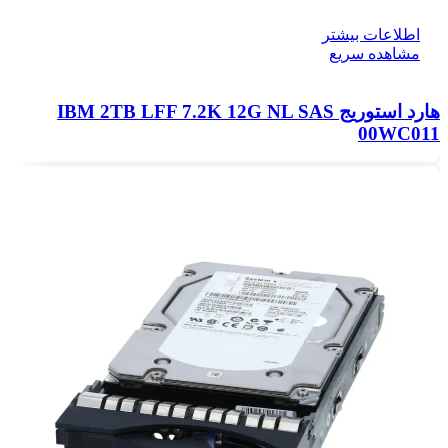
اطلاعات بیشتر
مشاهده سریع
هارد استوریج IBM 2TB LFF 7.2K 12G NL SAS
00WC011