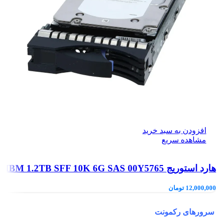
افزودن به سبد خرید
مشاهده سریع
هارد استوریج IBM 1.2TB SFF 10K 6G SAS 00Y5765
12,000,000
تومان
سرورهای رکمونت