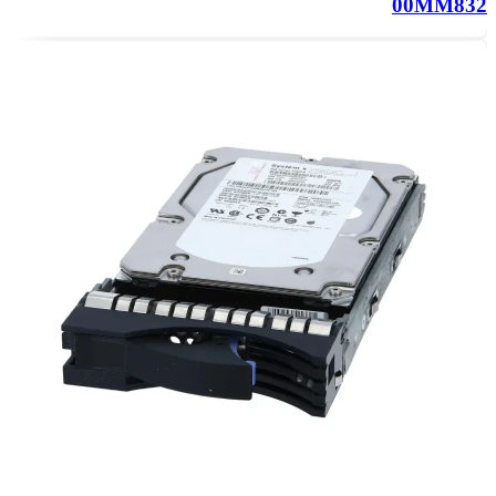
00MM832