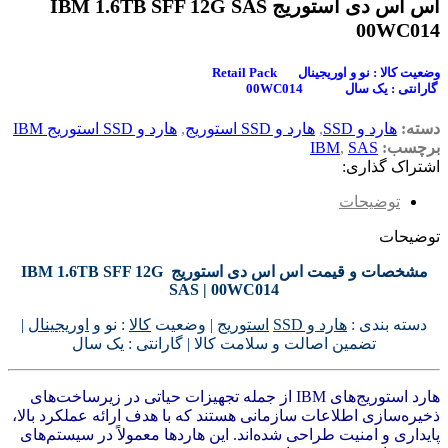
اس اس دی استوریج IBM 1.6TB SFF 12G SAS
00WC014
Retail Pack وضعیت کالا : نو و اوریجینال
00WC014 گارانتی : یک سال
دسته:
هارد و SSD
,
هارد و SSD استوریج
,
هارد و SSD استوریج IBM
برچسب:
SAS
,
IBM
اشتراک گذاری:
توضیحات
توضیحات
مشخصات و قیمت اس اس دی استوریج IBM 1.6TB SFF 12G
SAS | 00WC014
دسته بندی :
هارد و SSD
استوریج
| وضعیت
کالا
: نو و
اوریجینال
|
تضمین اصالت و سلامت کالا | گارانتی : یک سال
هارد استوریج‌های IBM از جمله تجهیزات حیاتی در زیرساخت‌های
ذخیره‌سازی اطلاعات سازمانی هستند که با هدف ارائه عملکرد بالا،
پایداری و امنیت طراحی شده‌اند. این هاردها معمولاً در سیستم‌های