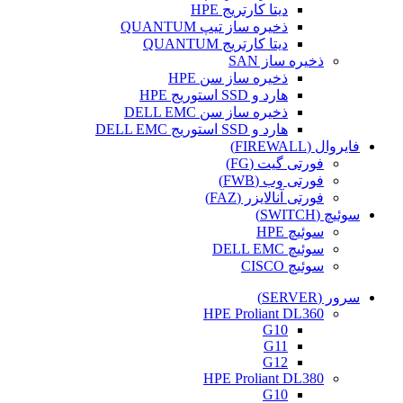
دیتا کارتریج HPE
ذخیره ساز تیپ QUANTUM
دیتا کارتریج QUANTUM
ذخیره ساز SAN
ذخیره ساز سن HPE
هارد و SSD استوریج HPE
ذخیره ساز سن DELL EMC
هارد و SSD استوریج DELL EMC
فایروال (FIREWALL)
فورتی گیت (FG)
فورتی وب (FWB)
فورتی آنالایزر (FAZ)
سوئیچ (SWITCH)
سوئیچ HPE
سوئیچ DELL EMC
سوئیچ CISCO
سرور (SERVER)
HPE Proliant DL360
G10
G11
G12
HPE Proliant DL380
G10