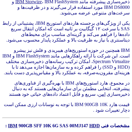
ذخیره‌سازی پیشرفته مانند
IBM Storwize
، IBM FlashSystem و
IBM DS8000 مورد استفاده قرار می‌گیرند و در ظرفیت‌ها و
سرعت‌های متنوعی عرضه می‌شوند.
یکی از ویژگی‌های برجسته هاردهای استوریج IBM، پشتیبانی از رابط
SAS با سرعت ۱۲ گیگابیت بر ثانیه است که امکان انتقال سریع
داده‌ها را فراهم می‌کند و گزینه‌ای مناسب برای محیط‌های
دیتاسنتری با نیاز به ظرفیت بالا و عملکرد پایدار محسوب می‌شود.
IBM همچنین در حوزه استوریج‌های هیبریدی و فلش نیز پیشرو
است. این شرکت با ارائه راهکارهایی مانند IBM FlashSystem و IBM
Spectrum Virtualize، امکان ترکیب رسانه‌های ذخیره‌سازی مختلف
(HDD و SSD) را فراهم کرده و به سازمان‌ها اجازه می‌دهد تا با
هزینه‌ای مقرون‌به‌صرفه، به عملکرد بالا و مقیاس‌پذیری دست یابند.
در مجموع، هارد استوریج‌های IBM با بهره‌گیری از فناوری‌های
پیشرفته، انتخابی مطمئن برای سازمان‌هایی هستند که به دنبال
ذخیره‌سازی
امن
، سریع و قابل اعتماد داده‌های حیاتی خود هستند
قیمت هارد IBM 900GB 10K با توجه به نوسانات ارزی ممکن است
دچار تغییرات شود .
مشخصات فنی
HDD
900GB SFF 10K 6G SAS 00MJ147
IBM
: