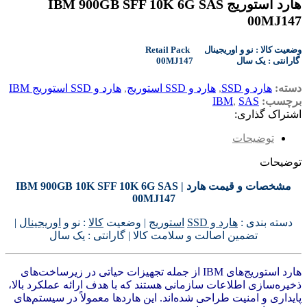
هارد استوریج IBM 900GB SFF 10K 6G SAS
00MJ147
Retail Pack وضعیت کالا : نو و اوریجینال
00MJ147 گارانتی : یک سال
دسته:
هارد و SSD
,
هارد و SSD استوریج
,
هارد و SSD استوریج IBM
برچسب:
SAS
,
IBM
اشتراک گذاری:
توضیحات
توضیحات
مشخصات و قیمت هارد IBM 900GB 10K SFF 10K 6G SAS |
00MJ147
دسته بندی :
هارد و SSD
استوریج
| وضعیت
کالا
: نو و
اوریجینال
|
تضمین اصالت و سلامت کالا | گارانتی : یک سال
هارد استوریج‌های IBM از جمله تجهیزات حیاتی در زیرساخت‌های
ذخیره‌سازی اطلاعات سازمانی هستند که با هدف ارائه عملکرد بالا،
پایداری و امنیت طراحی شده‌اند. این هاردها معمولاً در سیستم‌های