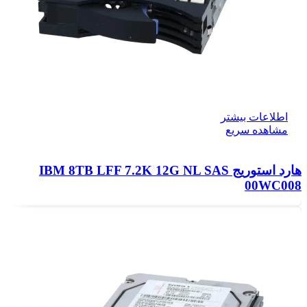
اطلاعات بیشتر
مشاهده سریع
هارد استوریج IBM 8TB LFF 7.2K 12G NL SAS
00WC008