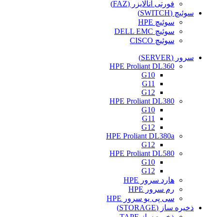
فورتی آنالایزر (FAZ)
سوئیچ (SWITCH)
سوئیچ HPE
سوئیچ DELL EMC
سوئیچ CISCO
سرور (SERVER)
HPE Proliant DL360
G10
G11
G12
HPE Proliant DL380
G10
G11
G12
HPE Proliant DL380a
G12
HPE Proliant DL580
G10
G12
هارد سرور HPE
رم سرور HPE
سی پی یو سرور HPE
ذخیره ساز (STORAGE)
ذخیره ساز TAPE