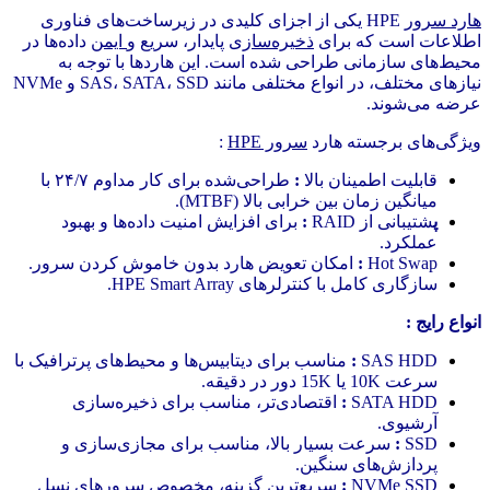
هارد سرور
HPE یکی از اجزای کلیدی در زیرساخت‌های فناوری
اطلاعات است که برای
ذخیره‌سازی
پایدار، سریع و
ایمن
داده‌ها در
محیط‌های سازمانی طراحی شده است. این هاردها با توجه به
نیازهای مختلف، در انواع مختلفی مانند SAS، SATA، SSD و NVMe
عرضه می‌شوند.
ویژگی‌های برجسته هارد
سرور HPE
:
قابلیت اطمینان بالا
:
طراحی‌شده برای کار مداوم ۲۴/۷ با
میانگین زمان بین خرابی بالا (MTBF).
پ
شتیبانی از RAID
:
برای افزایش امنیت داده‌ها و بهبود
عملکرد.
Hot Swap
:
امکان تعویض هارد بدون خاموش کردن سرور.
سازگاری کامل با کنترلرهای HPE Smart Array.
انواع رایج :
SAS HDD
:
مناسب برای دیتابیس‌ها و محیط‌های پرترافیک با
سرعت 10K یا 15K دور در دقیقه.
SATA HDD
:
اقتصادی‌تر، مناسب برای ذخیره‌سازی
آرشیوی.
SSD
:
سرعت بسیار بالا، مناسب برای مجازی‌سازی و
پردازش‌های سنگین.
NVMe SSD
:
سریع‌ترین گزینه، مخصوص
سرورهای نسل