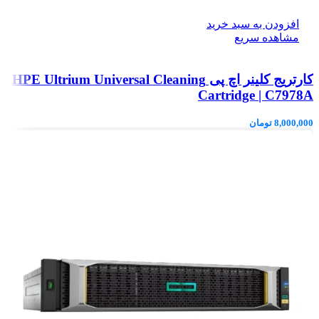
افزودن به سبد خرید
مشاهده سریع
کارتریج کلینر اچ پی HPE Ultrium Universal Cleaning
Cartridge | C7978A
8,000,000
تومان