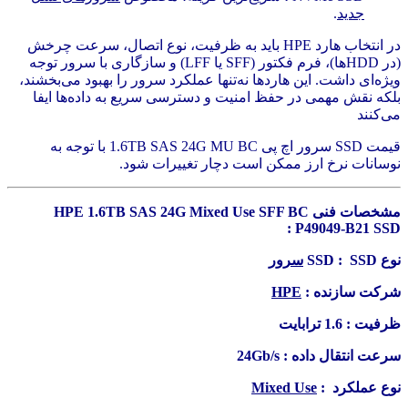
جدید
.
در انتخاب هارد HPE باید به ظرفیت، نوع اتصال، سرعت چرخش
(در HDDها)، فرم فکتور (SFF یا LFF) و سازگاری با سرور توجه
ویژه‌ای داشت. این هاردها نه‌تنها عملکرد سرور را بهبود می‌بخشند،
بلکه نقش مهمی در حفظ امنیت و دسترسی سریع به داده‌ها ایفا
می‌کنند
قیمت SSD سرور اچ پی 1.6TB SAS 24G MU BC با توجه به
نوسانات نرخ ارز ممکن است دچار تغییرات شود.
مشخصات فنی HPE 1.6TB SAS 24G Mixed Use SFF BC
P49049-B21 SSD :
نوع SSD : SSD
سرور
شرکت سازنده :
HPE
ظرفیت : 1.6 ترابایت
سرعت انتقال داده : 24Gb/s
نوع عملکرد :
Mixed Use