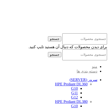
کلیه حقوق مادی و معنوی این سایت متعلق به شرکت پایا پرداز نیواد ( سهامی خاص ) می‌باشد.
جستجو
برای دیدن محصولات که دنبال آن هستید تایپ کنید.
جستجو
منو
دسته بندی ها
سرور (SERVER)
HPE Proliant DL360
G10
G11
G12
HPE Proliant DL380
G10