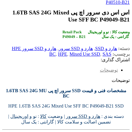
P40510-B21
اس اس دی سرور اچ پی 1.6TB SAS 24G Mixed
Use SFF BC P49049-B21
Retail Pack وضعیت کالا : نو و اوریجینال
P49049 – B21 گارانتی : یک سال
دسته:
هارد و SSD
,
هارد و SSD سرور
,
هارد و SSD سرور HPE
برچسب:
SAS
,
Mixed Use SSD
,
HPE
,
BC
اشتراک گذاری:
توضیحات
توضیحات
مشخصات فنی و قیمت SSD سرور اچ پی 1.6TB SAS 24G MU
BC
HPE 1.6TB SAS 24G Mixed Use SFF BC P49049-B21 SSD
دسته بندی :
هارد و SSD سرور
| وضعیت
کالا
: نو و
اوریجینال
|
تضمین اصالت و سلامت کالا | گارانتی : یک سال