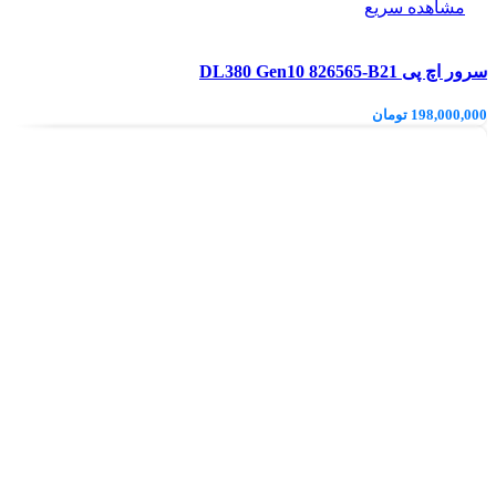
مشاهده سریع
سرور اچ پی DL380 Gen10 826565-B21
198,000,000
تومان