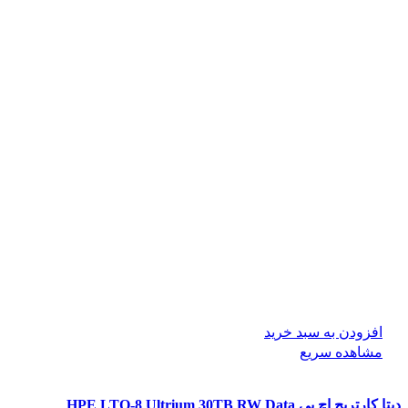
افزودن به سبد خرید
مشاهده سریع
دیتا کارتریج اچ پی HPE LTO‑8 Ultrium 30TB RW Data