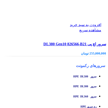
افزودن به سبد خرید
مشاهده سریع
سرور اچ پی DL380 Gen10 826566-B21
255,000,000
تومان
سرورهای رکمونت
سرور HPE DL580
سرور HPE DL380
سرور HPE DL360
رم سرور HPE