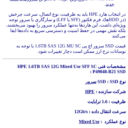
جدید
.
در انتخاب هارد HPE باید به ظرفیت، نوع اتصال، سرعت چرخش
(در HDDها)، فرم فکتور (SFF یا LFF) و سازگاری با سرور توجه
ویژه‌ای داشت. این هاردها نه‌تنها عملکرد سرور را بهبود می‌بخشند،
بلکه نقش مهمی در حفظ امنیت و دسترسی سریع به داده‌ها ایفا
می‌کنند
قیمت SSD سرور اچ پی 1.6TB SAS 12G MU SC با توجه به
نوسانات نرخ ارز ممکن است دچار تغییرات شود.
مشخصات فنی HPE 1.6TB SAS 12G Mixed Use SFF SC
P49048-B21 SSD :
نوع SSD : SSD
سرور
شرکت سازنده :
HPE
ظرفیت : 1.6 ترابایت
سرعت انتقال داده : 12Gb/s
نوع عملکرد :
Mixed Use