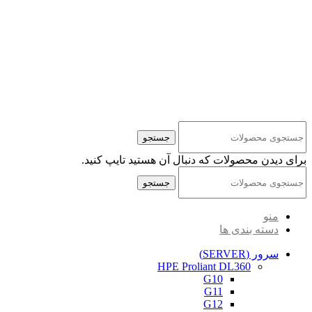
کلیه حقوق مادی و معنوی این سایت متعلق به شرکت پایا پرداز نیواد ( سهامی خاص ) می‌باشد.
جستجو
برای دیدن محصولات که دنبال آن هستید تایپ کنید.
جستجو
منو
دسته بندی ها
سرور (SERVER)
HPE Proliant DL360
G10
G11
G12