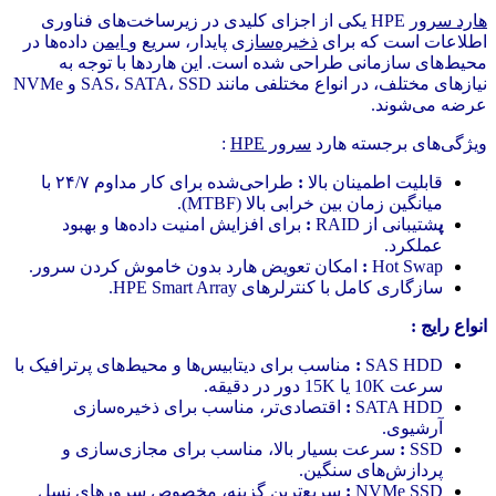
هارد سرور
HPE یکی از اجزای کلیدی در زیرساخت‌های فناوری
اطلاعات است که برای
ذخیره‌سازی
پایدار، سریع و
ایمن
داده‌ها در
محیط‌های سازمانی طراحی شده است. این هاردها با توجه به
نیازهای مختلف، در انواع مختلفی مانند SAS، SATA، SSD و NVMe
عرضه می‌شوند.
ویژگی‌های برجسته هارد
سرور HPE
:
قابلیت اطمینان بالا
:
طراحی‌شده برای کار مداوم ۲۴/۷ با
میانگین زمان بین خرابی بالا (MTBF).
پ
شتیبانی از RAID
:
برای افزایش امنیت داده‌ها و بهبود
عملکرد.
Hot Swap
:
امکان تعویض هارد بدون خاموش کردن سرور.
سازگاری کامل با کنترلرهای HPE Smart Array.
انواع رایج :
SAS HDD
:
مناسب برای دیتابیس‌ها و محیط‌های پرترافیک با
سرعت 10K یا 15K دور در دقیقه.
SATA HDD
:
اقتصادی‌تر، مناسب برای ذخیره‌سازی
آرشیوی.
SSD
:
سرعت بسیار بالا، مناسب برای مجازی‌سازی و
پردازش‌های سنگین.
NVMe SSD
:
سریع‌ترین گزینه، مخصوص
سرورهای نسل