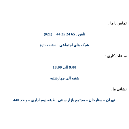
تماس با ما :
تلفن : 65 24 25 44 (021)
شبکه های اجتماعی : nivadco@
ساعات کاری :
9:00 الی 18:00
شنبه الی چهارشتبه
نشانی ما :
تهران – ستارخان – مجتمع بازار سنتی طبقه دوم اداری – واحد 440