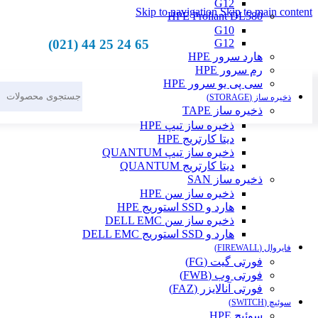
G12
Skip to navigation
Skip to main content
HPE Proliant DL580
G10
65 24 25 44 (021)
G12
هارد سرور HPE
رم سرور HPE
سی پی یو سرور HPE
ذخیره ساز (STORAGE)
ذخیره ساز TAPE
ذخیره ساز تیپ HPE
دیتا کارتریج HPE
ذخیره ساز تیپ QUANTUM
دیتا کارتریج QUANTUM
ذخیره ساز SAN
ذخیره ساز سن HPE
هارد و SSD استوریج HPE
ذخیره ساز سن DELL EMC
هارد و SSD استوریج DELL EMC
فایروال (FIREWALL)
فورتی گیت (FG)
فورتی وب (FWB)
فورتی آنالایزر (FAZ)
سوئیچ (SWITCH)
سوئیچ HPE